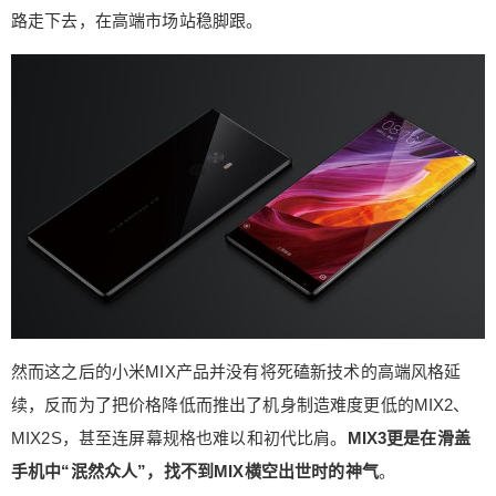
nalys给出的数据，2019年中国手机市场的赢家是华
路走下去，在高端市场站稳脚跟。
为，以1.42亿台的成绩获得38.5%的份额。OPPO和
vivo则成为几乎并列的二三名，出货量分别为6570
万台和6270万台，份额则是17.8%和17%。 曾在20
18年初暗示要在十个季度后重返中国市场第一的小
米，在2019年出货3880万台，占全球10.5%市场份
额。 抛去华为遭受美国制裁加大国内市场投入、因
5G商用提速而改变产品规划等客观原因，小米的危
机依然不可小觑：一方面是没有产品去冲击高端并
覆盖更多市场，另一方面几乎所有竞争对手都在推
出性价比突出、专注互联网市场的产品，原本的市
场可能被撼动。 种种状况交织之下，小米手机面临
着前所未有的危机，追赶高端产品的道路走得很
然而这之后的小米MIX产品并没有将死磕新技术的高端风格延
累，向来属于自己的一亩三分地也有了被人抢走的
续，反而为了把价格降低而推出了机身制造难度更低的MIX2、
可能性。如何让小米走出困境，或许让雷军很痛
苦。 优势不止是小米10 在成立十周年之际推出的小
MIX2S，甚至连屏幕规格也难以和初代比肩。
MIX3更是在滑盖
米10系列，可能是小米品牌真正转变的第一步。 在
手机中“泯然众人”，找不到MIX横空出世时的神气
。
小米9试水2999元之后，小米10直接把售价大幅提