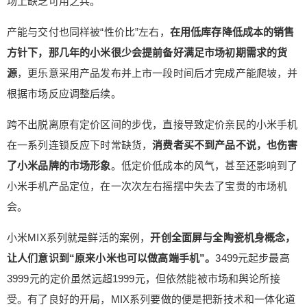
场上缺乏可用之兵。
更低的MIX2、MIX2S，甚至连屏幕规格也难以和初
代比肩。MIX3更是在滑盖手机中“泯然众人”，找不
产能与交付也同样被“性价比”左右，
在用低库存降低成本的销售
到MIX横空出世时的神气。 在小米6这个拥有大量
方针下，那几年的小米很少会提前备好满足市场初期需求的货
“钉子户”用户的产品上，小米曾尝试打破1999元的
源
，更乐意采用产品发布并上市一段时间后才完成产能爬坡，并
定价束缚，用释放出来的成本空间去做规格和体验
根据市场反应调整后续。
更高的产品。市场的反馈很直接，小米6获得了应有
的口碑与销量。 一年后小米又再度放弃向上试探的
跨不出脱离原有定价区间的步伐，直接导致定价亲民的小米手机
策略，小米8工业设计难说出彩，还有了小米8 S
在一系列连锁反应下时常缺货，
消费者买不到产品不说，也伤害
E、小米8青春版这些直接下探到千元价位的产品。
再之后的小米9和小米9 Pro产品，也没能体现出较
了小米品牌的市场形象
。低定价低成本的风气，甚至还影响到了
为鲜明的市场定位。 小米手机到底该是怎样的定
小米手机产品定位，在一次次左右摇摆中失去了宝贵的市场机
位，小米数字系列又能给消费者怎样的心理预期？
会。
小米并没有通过产品本身回答。 一路高歌猛进之
后，小米在2016年定下的战略却是“开心就好”，这
小米MIX系列就是鲜活的案例，
开创全面屏与全陶瓷机身概念，
跟2015年不及原定目标的7000万台销量离不开关
让人们意识到“原来小米也可以做高端手机”。
3499元起步最高
系，市场定位变化和竞争对手的崛起让小米压力倍
3999元的定价虽然远超1999元，但依然能被市场和舆论所接
增。经过后续几年的调整，小米恢复了增长趋势，
受。有了良好的开局，MIX系列要做的便是把新技术和一体化道
但仍然要面对不依不饶的“友商”。 根据调研机构Ca