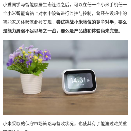
小爱同学与智能家居生态连通之后，可以在任一个小米手机任一
给Nancy打赏
个小米智能音箱上对家中设备进行监控与控制，曾经在设想中的
智能家居体验就此被实现。
尝试挑战小米地位的竞争对手，要么
付费内容
2
5
10
元
元
元
是能力孱弱不足以与之一战，要么是产品线和体验尚未完善
。
20
50
自定义
元
元
¥
6位以上
6位以上
立刻支付
忘记密码？
找回
小米采取的保守市场策略与营收状况，也使其有了能渡过难关重
立刻支付