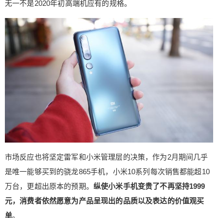
品线之前的单一品牌（小米+红米）下容纳，变成了
无一不是2020年初高端机应有的规格。
小米品牌+多个子品牌，各自面对细分市场进行挖
掘。 红米不仅承接了小米原有大部分用户，还大张
旗鼓地变成了Redmi，用英文作为外文的疏离感拉
开和小米主品牌的距离。CC系列和美图品牌，则有
望成为线下销售生力军，并打入小米不太擅长的女
性市场。控股的黑鲨与多亲则下探到游戏手机和老
人手机。 通过打造多个子品牌，小米手机可以更稳
妥地走高端路线，避免过去几年间不同价位不同定
位产品之间造成的品牌污染。各个子品牌也因此能
有更精准的营销方向，也不再受“这是小米”的观念限
制，有望真正意义上被消费者接纳。 华为打造荣耀
乃至nova，OPPO一分为三有了一加和realme，viv
市场反应也将坚定雷军和小米管理层的决策，作为2月期间几乎
o将iQOO和NEX系列作为独立品牌宣传，也同样都
在践行细分品牌策略。能够比原先的单一品牌获取
是唯一能够买到的骁龙865手机，小米10系列每次销售都能超10
到更大的用户总量，就足以证明多品牌策略的优越
万台，更超出原本的预期。
纵使小米手机变贵了不再坚持1999
性。 每个国产厂商都在争夺的海外市场也有待小米
元，消费者依然愿意为产品呈现出的品质以及表达的价值观买
挖掘。小米已经实现了印度市场第一、东南亚和欧
单
。