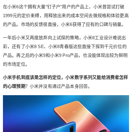
升来到了3999元起，小米10 Pro更是最高5999元向i
在小米6这个拥有大量“钉子户”用户的产品上，小米曾尝试打破
Phone 11 Pro和Galaxy S20看齐。定价放开之后，
1999元的定价束缚，用释放出来的成本空间去做规格和体验更高
小米10可以肆无忌惮地堆料：108MP主摄、骁龙86
的产品。市场的反馈很直接，小米6获得了应有的口碑与销量。
5平台、高速快充、高刷新率曲面屏，无一不是202
0年初高端机应有的规格。 市场反应也将坚定雷军
一年后小米又再度放弃向上试探的策略，小米8工业设计难说出
和小米管理层的决策，作为2月期间几乎是唯一能够
彩，还有了小米8 SE、小米8青春版这些直接下探到千元价位的
买到的骁龙865手机，小米10系列每次销售都能超1
产品。再之后的小米9和小米9 Pro产品，也没能体现出较为鲜明
0万台，更超出原本的预期。纵使小米手机变贵了不
的市场定位。
再坚持1999元，消费者依然愿意为产品呈现出的品
质以及表达的价值观买单。 至于同时期产品衬托加
小米手机到底该是怎样的定位，小米数字系列又能给消费者怎样
上BOM估算后得出的“性价比”，可以视作雷军仍然
的心理预期
？小米并没有通过产品本身回答。
在贯彻2017年宣布的“净利润率不超过5%”承诺，并
延续了小米基于成本而不是市场定位的定价风格。
只不过这一次，产品规格比起过往产品来得更高，
性价比成了产品出色定价实惠的同义词。 小米AIoT
能力大幅进步，给这家公司带来了手机产品线之外
的增长潜能。人工智能与智能家居概念的有机结
合，甚至有望复制小米手机最初几年的成功，推动