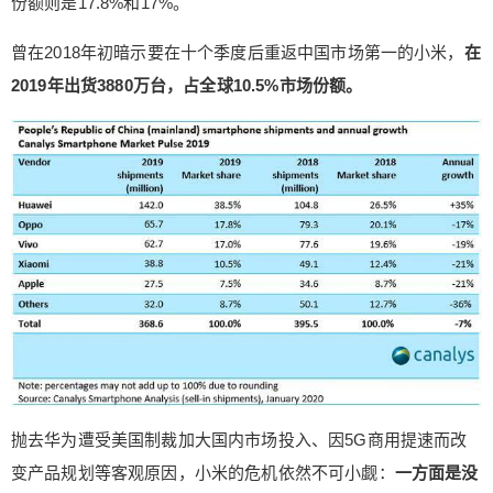
份额则是17.8%和17%。
有了能渡过难关重现辉煌的基础。 从全球市场的角
曾在2018年初暗示要在十个季度后重返中国市场第一的小米，
度来看，小米市场份额在2019年间增长得并不迅
在
速。但是在华为、OPPO、vivo等对手加大国内市场
2019年出货3880万台，占全球10.5%市场份额。
攻势的同时，小米没有过快地损失国内原有市场份
额，被视作最大增长来源的国际市场也处于稳定的
增长过程中。 小米品牌的“腾笼换鸟”策略起到了较
大作用，虽然小米主品牌推出产品的频次与数量明
显缩减，但改名后的Redmi抓住了原有的性价比客
户群体，相较竞品更具优势的K20 Pro等产品也了巩
固市场。 经历了2015至2016年市场下滑危机的小
米，如今每年都在获取更多的利润。根据小米财
报，净利润从2015年的3.03亿元增长到2018年的8
5.5亿元。而且小米营收不再仅仅依靠手机单一业
务，IoT、生活消费产品与互联网服务收入占到四
成，呈现出多元化趋势。 营收结构变化对小米来说
是极好的，整个集团不必担心受到太多来自手机业
抛去华为遭受美国制裁加大国内市场投入、因5G商用提速而改
务的影响，在新收入来源的支撑下，小米也能更轻
变产品规划等客观原因，小米的危机依然不可小觑：
一方面是没