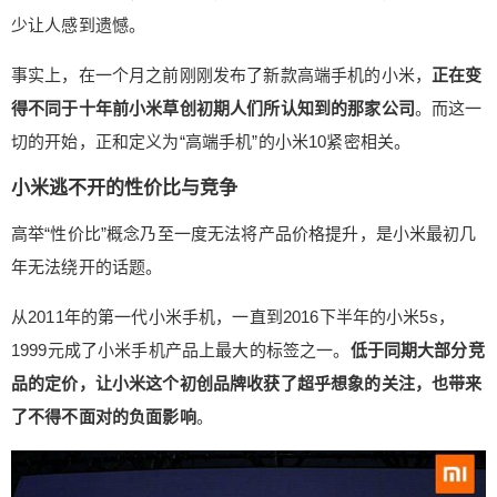
网营销、全面屏…….这家创立还不到10年的手机公
少让人感到遗憾。
司，已经在智能手机市场上留下了深刻印记。只不
过，无论是产品还是股价，小米多多少少让人感到
事实上，在一个月之前刚刚发布了新款高端手机的小米，
正在变
遗憾。 事实上，在一个月之前刚刚发布了新款高端
得不同于十年前小米草创初期人们所认知到的那家公司
。而这一
手机的小米，正在变得不同于十年前小米草创初期
切的开始，正和定义为“高端手机”的小米10紧密相关。
人们所认知到的那家公司。而这一切的开始，正和
定义为“高端手机”的小米10紧密相关。 小米逃不开
扫描二维码继续阅读
小米逃不开的性价比与竞争
的性价比与竞争 高举“性价比”概念乃至一度无法将
高举“性价比”概念乃至一度无法将产品价格提升，是小米最初几
产品价格提升，是小米最初几年无法绕开的话题。
从2011年的第一代小米手机，一直到2016下半年的
年无法绕开的话题。
小米5s，1999元成了小米手机产品上最大的标签之
从2011年的第一代小米手机，一直到2016下半年的小米5s，
一。低于同期大部分竞品的定价，让小米这个初创
品牌收获了超乎想象的关注，也带来了不得不面对
1999元成了小米手机产品上最大的标签之一。
低于同期大部分竞
的负面影响。 受限于较低的定价，即使小米采取了
品的定价，让小米这个初创品牌收获了超乎想象的关注，也带来
早期薄利后期提升单品利润率的做法，小米手机也
了不得不面对的负面影响
。
无法有足够高品质的硬件。这招在2011年起手机行
业尚处混沌的阶段内并无大碍，一旦走到中小厂商
纷纷退去、几大厂商群雄逐鹿的分水岭，小米就开