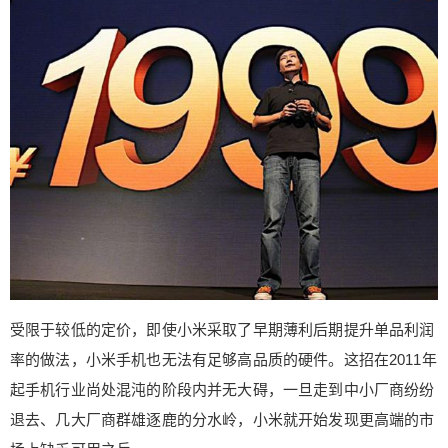
始发现更高端的市场上缺乏可用之兵。 产能与交付
也同样被“性价比”左右，在用低库存降低成本的销售
方针下，那几年的小米很少会提前备好满足市场初
期需求的货源，更乐意采用产品发布并上市一段时
间后才完成产能爬坡，并根据市场反应调整后续。
跨不出脱离原有定价区间的步伐，直接导致定价亲
民的小米手机在一系列连锁反应下时常缺货，消费
者买不到产品不说，也伤害了小米品牌的市场形
象。低定价低成本的风气，甚至还影响到了小米手
机产品定位，在一次次左右摇摆中失去了宝贵的市
场机会。 小米MIX系列就是鲜活的案例，开创全面
屏与全陶瓷机身概念，让人们意识到“原来小米也可
以做高端手机”。3499元起步最高3999元的定价虽
受限于较低的定价，即使小米采取了早期薄利后期提升单品利润
然远超1999元，但依然能被市场和舆论所接受。有
率的做法，小米手机也无法有足够高品质的硬件。这招在2011年
了良好的开局，MIX系列要做的便是把新技术和一
体化道路走下去，在高端市场站稳脚跟。 然而这之
起手机行业尚处混沌的阶段内并无大碍，一旦走到中小厂商纷纷
后的小米MIX产品并没有将死磕新技术的高端风格
退去、几大厂商群雄逐鹿的分水岭，小米就开始发现更高端的市
延续，反而为了把价格降低而推出了机身制造难度