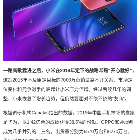
小米在新的市场中登上霸主宝座。 人工智能助手小
爱同学是小米近几年的最大惊喜之一，较高的指令
识别几率、更接近人声的发音表现、从小米手机到
小米生态产品再到更多智能设备的覆盖，小爱同学
真正意义上向人们诠释了什么叫可用的语音助手。
更可怕的是，它还能连接几乎所有的小米智能产
品。 小米的智能家居生态已经不用说太多，目前小
米已经是几乎唯一一家从能力、平台、软件、硬件
乃至整体服务，都搭建完成的公司。智能家居生态
一路高歌猛进之后，小米在2016年定下的战略却是“开心就好”
，
中的每个角色都能从中获益，开发者和厂商可以轻
这跟2015年不及原定目标的7000万台销量离不开关系，市场定
松开发能力，生态链企业能从中分得一杯羹，消费
位变化和竞争对手的崛起让小米压力倍增。经过后续几年的调
者也能以远低于竞品的成本打造出更优质的体验。
整，小米恢复了增长趋势，但仍然要面对不依不饶的“友商”。
小爱同学与智能家居生态连通之后，可以在任一个
小米手机任一个小米智能音箱上对家中设备进行监
根据调研机构Canalys给出的数据，2019年中国手机市场的赢家
控与控制，曾经在设想中的智能家居体验就此被实
是华为，以1.42亿台的成绩获得38.5%的份额。OPPO和vivo则
现。尝试挑战小米地位的竞争对手，要么是能力孱
成为几乎并列的二三名，出货量分别为6570万台和6270万台，
弱不足以与之一战，要么是产品线和体验尚未完
善。 小米采取的保守市场策略与营收状况，也使其