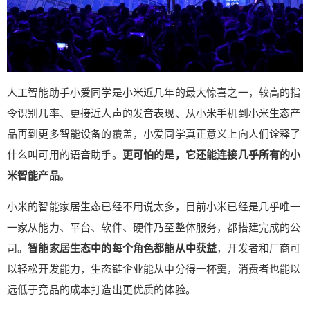
今年是很关键的一年。小米能否打好走向高端的每
一仗，稳稳站住自身所期望的定位，是这家公司给
我们的最大看点。 或许能在不远的未来，那些在20
18年7月9日以上市价购入小米股票的投资者们，将
会见到雷军所承诺的股价翻倍的那一天。 （来源：
雷科技 ） 0 收藏
人工智能助手小爱同学是小米近几年的最大惊喜之一，较高的指
令识别几率、更接近人声的发音表现、从小米手机到小米生态产
品再到更多智能设备的覆盖，小爱同学真正意义上向人们诠释了
什么叫可用的语音助手。
更可怕的是，它还能连接几乎所有的小
米智能产品
。
小米的智能家居生态已经不用说太多，目前小米已经是几乎唯一
一家从能力、平台、软件、硬件乃至整体服务，都搭建完成的公
司。
智能家居生态中的每个角色都能从中获益
，开发者和厂商可
以轻松开发能力，生态链企业能从中分得一杯羹，消费者也能以
远低于竞品的成本打造出更优质的体验。