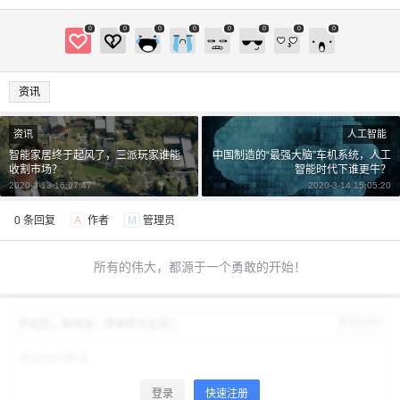
0
0
0
0
0
0
0
0
资讯
资讯
人工智能
智能家居终于起风了，三派玩家谁能
中国制造的“最强大脑”车机系统，人工
收割市场？
智能时代下谁更牛？
2020-3-13 16:07:47
2020-3-14 15:05:20
0 条回复
A
作者
M
管理员
所有的伟大，都源于一个勇敢的开始！
修改资料
欢迎您，新朋友，感谢参与互动！
登录
快速注册