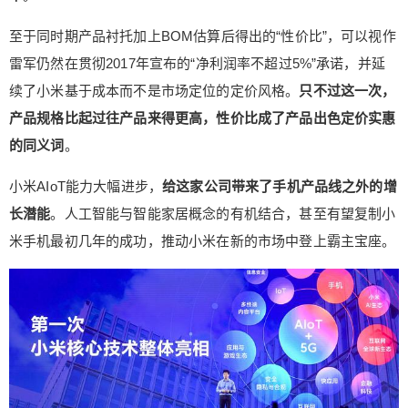
洲快速增长的表现，而未来或许会属于不同于小米
中国的小米国际品牌。 小米在印度市场采取了高度
至于同时期产品衬托加上BOM估算后得出的“性价比”，可以视作
放权高度本地化的策略，不仅小米印度CEO找来了
雷军仍然在贯彻2017年宣布的“净利润率不超过5%”承诺，并延
本地人Manu Kumar Jain担任，还做到了手机本地
续了小米基于成本而不是市场定位的定价风格。
只不过这一次，
生产系统服务本地化，甚至还有Redmi 8A Dual这样
的国际独占产品。 小米印度方式的成功，给小米管
产品规格比起过往产品来得更高，性价比成了产品出色定价实惠
理层带去了积极信号，就像小米以性价比和MIUI系
的同义词
。
统在中国国内起家那样，在海外市场采取合适的本
地化策略也能帮助其深入市场。目前小米已宣布PO
小米AIoT能力大幅进步，
给这家公司带来了手机产品线之外的增
CO品牌在海外独立，这一品牌带来了高性能的性价
长潜能
。人工智能与智能家居概念的有机结合，甚至有望复制小
比产品，未来或将和主品牌协同作战。 股价翻倍还
米手机最初几年的成功，推动小米在新的市场中登上霸主宝座。
会远吗？ 在小米10定价公布后的瞬间，很多人第一
反应是“这不小米”，毕竟小米在这款产品上的宣传路
线还没有适应自己的新身份，没能表现出一个高端
品牌应有的格调。不过我们从产品规格、使用体
验、品牌定义上，都能感觉到小米冲击高端的决意
与勇气。 小米能否化茧成蝶，成为十年前曾赋闲在
家到滋生中年危机的雷军梦想中出现的伟大公司？