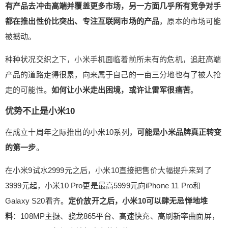
松的姿态去挑战手机市场。 全新小米品牌即将到来
有产品去冲击高端并覆盖更多市场，另一方面几乎所有竞争对手
我们大胆预测，今后的小米有望成为融合了人工智
都在推出性价比突出、专注互联网市场的产品
，原本的市场可能
能体验与智能家居的高端手机品牌。脱离定价和成
被撼动。
本约束之后，小米数字系列和MIX系列将全面对标
主流手机品牌的高端及旗舰产品，本就有性价比和
种种状况交织之下，小米手机面临着前所未有的危机，追赶高端
MIUI优势的小米手机将再放光彩。 小米还需要一系
产品的道路走得很累，向来属于自己的一亩三分地也有了被人抢
列的转变，比如更针对化的营销策略。小米一直以
来打出的产品形象，能有效触及的消费者群体并不
走的可能性。
如何让小米走出困境，或许让雷军很痛苦
。
广泛，需要更迎合大众审美的高端形象重塑品牌。
优势不止是小米10
换句话说，从2011年开始认识的小米手机已经不复
存在，现在看到的只是还叫这名字的新品牌。 当
在成立十周年之际推出的小米10系列，
可能是小米品牌真正转变
然，最好的助燃剂还是产品。帮助华为站上高端市
的第一步
。
场，在中国扩大消费者群体的Mate系列和P系列手
机，就是值得小米学习的优秀案例。在设计和品质
在小米9试水2999元之后，小米10直接把售价大幅提升来到了
感上下功夫、该有的高端规格不含糊、还能拿出影
3999元起，小米10 Pro更是最高5999元向iPhone 11 Pro和
像能力那样能撼动业界的创新，而这正是MIX系列
Galaxy S20看齐。
定价放开之后，小米10可以肆无忌惮地堆
当初被人喜爱被人期待的原因。 原来的小米品牌去
料
：108MP主摄、骁龙865平台、高速快充、高刷新率曲面屏，
哪了？经过2019年的腾笼换鸟之后，小米手机的产