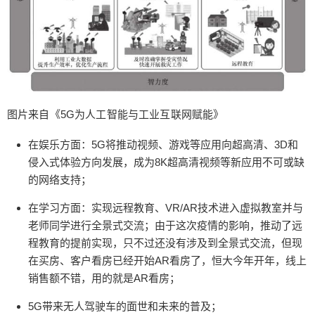
划能力、执行任务的自主决策能力和与空中舰队的
自主协作能力。在这些能力中，自主规划是无人机
智能化趋势中的第一位。 现阶段，无人机还是依赖
于人来预设路线的，效率和灵活性较低，未来的无
人机应该能够根据 个字的任务和相应的约束条件自
主的规划飞行路线。 5、智能家居 通过5G通信模
块、传感器等，只能家居相比传统的家居产品能够
图片来自《5G为人工智能与工业互联网赋能》
更好地应对用户的操作需要和适应环境的变化。在
此基础上，出色的交互体验会为产品带来差异化的
在娱乐方面：5G将推动视频、游戏等应用向超高清、3D和
竞争优势，从最早的触屏+APP开始向解放双手的语
侵入式体验方向发展，成为8K超高清视频等新应用不可或缺
音交互、生物识别等延伸。各企业也在不断的推动
的网络支持；
语音交互在更多的只能家具场景中应用。 ①智能厨
在学习方面：实现远程教育、VR/AR技术进入虚拟教室并与
房 允许远程和多交互方式操控厨房电器，通过收
老师同学进行全景式交流；由于这次疫情的影响，推动了远
集、分析厨房场景中的数据，进行只能菜谱推荐，
程教育的提前实现，只不过还没有涉及到全景式交流，但现
实现食材的一键下单。 ②智能影音娱乐 以家庭影院
在买房、客户看房已经开始AR看房了，恒大今年开年，线上
为背景和背景音乐系统为中心，通过智能电视、音
销售额不错，用的就是AR看房；
箱等产品实现远场语音交互，同时根据喜好智能推
荐节目。 ③智能卫浴 智能马桶、智能浴缸和智能淋
5G带来无人驾驶车的面世和未来的普及；