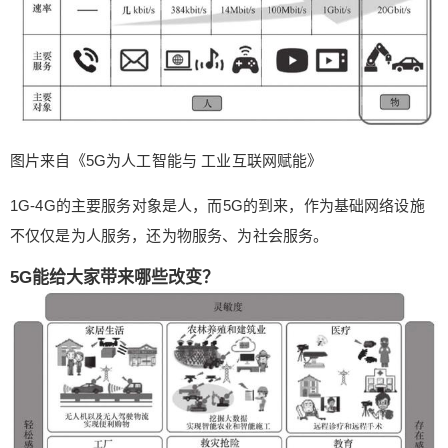
汽车技术发展的两个方向是智能化和网联化，两者
相结合成为智能网联汽车。也就是把网联汽车和自
动驾驶结合起来。百度在2013年开始开展无人驾驶
车项目，其无人驾驶汽车目前已经取得了国内首批
自动驾驶牌照。2016年，国内自动驾驶爆发，北
汽、上汽、长安等车企相机公布自动驾驶战略规
图片来自《5G为人工智能与 工业互联网赋能》
划。2018年，百度Apollo和金龙客车合作生产的全
球首款L4级无人驾驶大客车“阿波龙”已经正式量产
1G-4G的主要服务对象是人，而5G的到来，作为基础网络设施
下线。5G的发展，使自动驾驶的实现成为可能。
不仅仅是为人服务，还为物服务、为社会服务。
4、无人机 无人机按照应用主要分为：军用无人
机、工业无人机、消费无人机。军用无人机主要应
5G能给大家带来哪些改变？
用有侦查、电子对抗和无人战斗机等；工业无人机
主要应用于农业植保、电力巡检、警用执法、地质
勘察、环境监测和森林防火等领域；消费无人机主
要应用于个人航拍、影视航拍和遥控玩具等。 5G
+人工智能是未来无人机系统提高自主性能的关键技
术。无人机的智能化主要体现在自主飞行的路径规