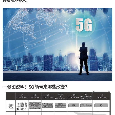
选择哪种技术。
线通信及大数据等技术实现用户互动、生活娱乐、
医疗健康等功能，为佩戴者提供完美的科技体验，5
G+人工智能将为可穿戴智能设备带来全新的科技体
验。 3、车联网 按照工业和信息部的定义，车联网
是指车与一切互联（V2X），包括其他车辆、行
人、道路设施等，使汽车拥有更大范围的感知能
力，发现潜在风险，优化路径规划。 车联网包含一
下几个互联： V2V（to vehicles）：车车互联； V2I
（to infrastructure）：车与道路设施互联； V2P（t
o pedestrian）：车与行人互联； V2C（to clou
d）：车与云端互联； V2H（to home）：车与家互
联。 图片来自《5G为人工智能与工业互联网赋能》
无人驾驶汽车有什么好处？Google公司无人驾驶汽
一张图说明：5G能带来哪些改变？
车首席开发人员Sebastian Thruns说过：Google无
人驾驶汽车能将通勤所耗时间以及能源消耗减少9
0%，能使汽车数量减少90%。不过，《5G为人工
智能与工业互联网赋能》这本书上有强调，出于科
学严谨和保守考虑，在计算时将数据调整为50%。