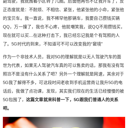
副驾驶，我就围着小区转了几圈。后面他再也不让我开车了，反
理解就是网速，其余对于5G我了解得不多，可这段
正态度就是：不耐烦、不相信、紧张，他紧张他的小命，紧张他
时间老收到手机运营商让我升5G的电话后，我做了
点功课，发现，其实我们现在的生活已经慢慢的被5
的宝贝车。我一直说，我不稀罕他那辆车，我要自己攒钱买辆
G包围了，这篇文章就来科普一下，5G跟我们普通
QQ，万一撞了，我也不心疼，他就嘲笑我，说QQ不用攒钱买，
人的关系吧。 5G和4G有什么不同 5G区别于4G的
现在就可以买…在这种打击下，我已经忘记我是个有驾照的人
关键不仅仅在于速度快、带宽大，还在于其更加的
了。5G时代的到来，不知道可不可以改变我的“窘境”
高效且稳定的物联网泛在链接，以及超高速、低时
延网络传输。具体到技术层面，这些区别可以从5G
作为一个非技术人员，我对5G的理解就是以无人驾驶汽车的面
技术的eMBB、mMTC、uRLLC这三大运用场景做
世为代表，如果无人驾驶汽车真的可以售卖的话，那我有没有驾
出对比 图片来自《5G为人工智能与工业互联网赋
照岂不是没有什么关系了吧？另外一个理解就是网速，其余对于
能》 mMTC：该技术偏向物联网的场景运用，在4G
时代主要针对移动通话、视频、文字传输等偏向消
5G我了解得不多，可这段时间老收到手机运营商让我升5G的电
费者运用而设定的技术。可4G并没有对物联网场景
话后，我做了点功课，发现，其实我们现在的生活已经慢慢的被
制定统一的标准，导致设备沟通之间有障碍，mMT
5G包围了，
这篇文章就来科普一下，5G跟我们普通人的关系
C技术就是专门解决这个问题的，要求更重在其能
吧。
够连接设备的广度以及宽度，需要保持连接的数据
量大、支持高并发和多通道数据传输处理等能力。
这部分业务是区别于eMBB场景运用对于通信你呢