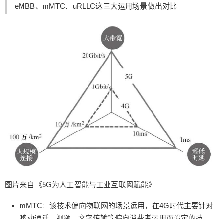
eMBB、mMTC、uRLLC这三大运用场景做出对比
面：实现远程教育、VR/AR技术进入虚拟教室并与
老师同学进行全景式交流；由于这次疫情的影响，
推动了远程教育的提前实现，只不过还没有涉及到
全景式交流，但现在买房、客户看房已经开始AR看
房了，恒大今年开年，线上销售额不错，用的就是A
R看房； 5G带来无人驾驶车的面世和未来的普及；
这次疫情，无人机检测谁没有带口罩，一抓一个
准，不久的将来，可能无人机送货也会普及了。 5G
可以在车辆与基础设施（V2I）通信中发挥关键作
用。V2I通信将车辆与交通信号灯、公交车站甚至公
路本身等基础设施连接起来，可以改善交通流量，
减少外部危险因素，提升车辆反应速度，提高公共
交通效率。 5G带来的新兴产业大爆发 1、智能机器
人 服务机器人包括：家用服务机器人和公共服务机
器人。其中家用服务机器人包括家政服务机器人、
图片来自《5G为人工智能与工业互联网赋能》
教育娱乐服务机器人、养老助残服务机器人、个人
运输服务机器人和安防监控机器人等。人工智能的
mMTC：该技术偏向物联网的场景运用，在4G时代主要针对
兴起推动了家政行业的智能化，家用机器人应用更
移动通话、视频、文字传输等偏向消费者运用而设定的技