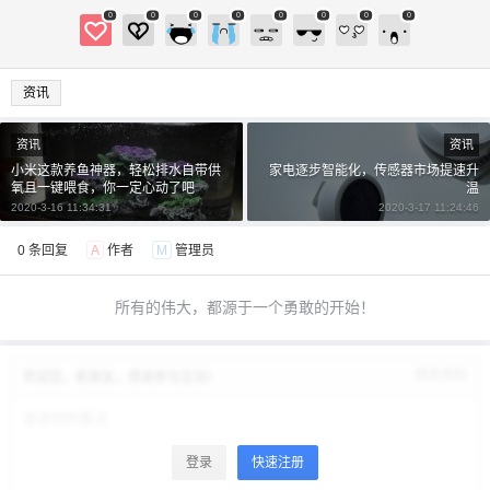
0
0
0
0
0
0
0
0
资讯
资讯
资讯
小米这款养鱼神器，轻松排水自带供
家电逐步智能化，传感器市场提速升
氧且一键喂食，你一定心动了吧
温
2020-3-16 11:34:31
2020-3-17 11:24:46
0 条回复
A
作者
M
管理员
所有的伟大，都源于一个勇敢的开始！
修改资料
欢迎您，新朋友，感谢参与互动！
登录
快速注册