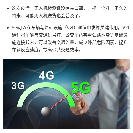
浴等产品构成，支持远程和自动化控制，兼顾节能
环保的目标。 智能家居作为人们生活中不可或缺的
这次疫情，无人机检测谁没有带口罩，一抓一个准，不久的
一部分，其自身的智能化发展是必然的趋势。未来5
将来，可能无人机送货也会普及了。
G+边缘计算技术也将作为一项基本技术嵌入只能家
5G可以在车辆与基础设施（V2I）通信中发挥关键作用。V2I
具系统中。将所有加点产品的控制、数据分析等集
通信将车辆与交通信号灯、公交车站甚至公路本身等基础设
中到一个只能终端上，在总段上通过紧紧贴合消费
施连接起来，可以改善交通流量，减少外部危险因素，提升
者的细节需求、情感需求、关爱需求等，为用户提
车辆反应速度，提高公共交通效率。
供个性化服务。通过任何产品之间、产品和产品之
间的交互，构建一体化的智慧家庭。 说了这么多5G
对新兴行业的影响，对于我来说，我第一件做的事
情就是：换个5G手机，然后升级手机卡的套餐~
（来源： 吖吖wendy ） 0 收藏