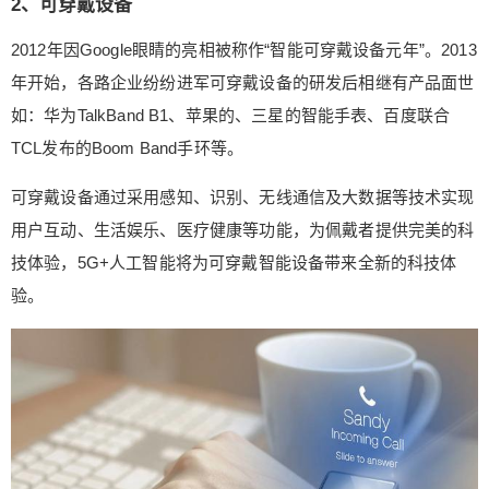
2、可穿戴设备
2012年因Google眼睛的亮相被称作“智能可穿戴设备元年”。2013
给Nancy打赏
年开始，各路企业纷纷进军可穿戴设备的研发后相继有产品面世
如：华为TalkBand B1、苹果的、三星的智能手表、百度联合
付费内容
2
5
10
元
元
元
TCL发布的Boom Band手环等。
20
50
自定义
元
元
可穿戴设备通过采用感知、识别、无线通信及大数据等技术实现
用户互动、生活娱乐、医疗健康等功能，为佩戴者提供完美的科
¥
6位以上
技体验，5G+人工智能将为可穿戴智能设备带来全新的科技体
验。
6位以上
立刻支付
忘记密码？
找回