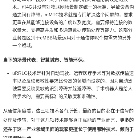
加广泛。譬如：天猫精灵、小爱等是家用机器人的
术。可4G并没有对物联网场景制定统一的标准，导致设备沟
代表之一，我们家已经有2个天猫精灵了，所以，实
通之间有障碍，mMTC技术就是专门解决这个问题的，要求
际上机器人已经开始普及，只不过不同机器人功能
更重在其能够连接设备的广度以及宽度，需要保持连接的数
不一样。 公共服务机器人包括酒店服务机器人、银
据量大、支持高并发和多通道数据传输处理等能力。这部分
行服务机器人、场馆服务机器人和餐饮服务机器人
业务是区别于eMBB场景运用对于通信你呢个类需求的另外
等，在酒店、金融、电信、电力及物流等具有大规
一个领域。
模只能服务需求的行业中广泛应用，在低投入的基
础上为企业提供优质高效的服务。 智能机器人实现
当下的场景代表：智慧城市、智能环保。
特定功能有三个步骤：感知、处理和执行。这三个
uRRLC技术是针对自动驾驶、远程医疗手术等对数据传输速
步骤是由智能机器人的硬件和软件系统共同协作完
率以及反映灵敏性要求比价高的领域而设定的。因为自动驾
成的。其中用到的5G+人工智能技术包括：语音识
驶需要反映灵敏的识别障碍并躲避障碍、手术机器人是给人
别、图像识别、生物特征识别、专家系统、只能搜
做手术的，需要高标准的灵敏度和准确性。
索、自动程序设计和只能控制等。 2、可穿戴设备 2
012年因Google眼睛的亮相被称作“智能可穿戴设备
从通信角度看，这三项技术各有所长，最终的目的都在于信号的
元年”。2013年开始，各路企业纷纷进军可穿戴设备
处理及传输，对于这几项技术能够真正赋能的产业而言，
更多的
的研发后相继有产品面世如：华为TalkBand B1、苹
果的、三星的智能手表、百度联合TCL发布的Boom
还在于这一产业领域里面的玩家更擅长于使用哪种技术、倾向于
Band手环等。 可穿戴设备通过采用感知、识别、无