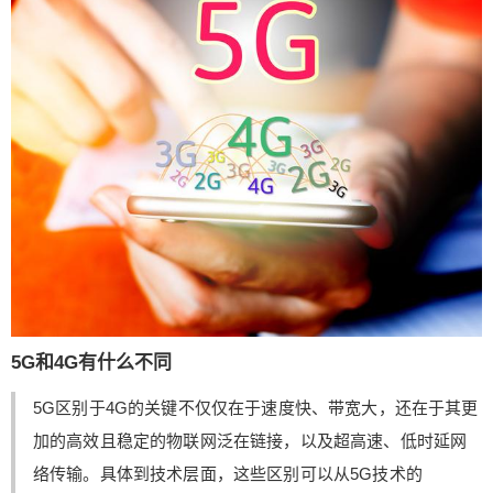
个类需求的另外一个领域。 当下的场景代表：智慧
城市、智能环保。 uRRLC技术是针对自动驾驶、远
程医疗手术等对数据传输速率以及反映灵敏性要求
比价高的领域而设定的。因为自动驾驶需要反映灵
敏的识别障碍并躲避障碍、手术机器人是给人做手
术的，需要高标准的灵敏度和准确性。 从通信角度
看，这三项技术各有所长，最终的目的都在于信号
的处理及传输，对于这几项技术能够真正赋能的产
业而言，更多的还在于这一产业领域里面的玩家更
擅长于使用哪种技术、倾向于选择哪种技术。 一张
图说明：5G能带来哪些改变？ 图片来自《5G为人
工智能与 工业互联网赋能》 1G-4G的主要服务对象
是人，而5G的到来，作为基础网络设施不仅仅是为
5G和4G有什么不同
人服务，还为物服务、为社会服务。 5G能给大家带
来哪些改变？ 图片来自《5G为人工智能与工业互联
5G区别于4G的关键不仅仅在于速度快、带宽大，还在于其更
网赋能》 在娱乐方面：5G将推动视频、游戏等应用
加的高效且稳定的物联网泛在链接，以及超高速、低时延网
向超高清、3D和侵入式体验方向发展，成为8K超高
络传输。具体到技术层面，这些区别可以从5G技术的
清视频等新应用不可或缺的网络支持； 在学习方