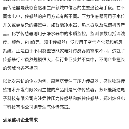
技有限公司则专注气体传感器。 满足整机企业需求
而传感器是获取自然和生产领域中信息的主要途径与手段。在不
要想打造智能舒适家居，温度传感器、湿度传感
同家电中，传感器的应用方式有所不同。压力传感器可用于水位
器、气体传感器、光传感器、超声波传感器和红外
开关或更复杂的装置中，如智能净水器、热水器以及洗碗机等产
线传感器等都是家电设计中不可或缺的。家电用传
感器的正确选择和使用，不仅能给生活带来便利，
品。化学传感器则用于净水器中的水质监控，监测参数包括浑浊
还可以避免火灾、损伤等意外事件的发生，很多传
度、颜色、PH值等。粉尘传感器广泛应用于空气净化器和新风
感器公司都在梳理自己的技术路线，在智能家电兴
系统。正是由于不同类型智能家电对传感器的需求不同，造就了
起的大潮中抢占有利位置。“传感器在智能家居中的
传感器行业虽然规模很大，但行业巨头并不集中，不同企业擅长
使用主要有安防设备、健康电器、环境电器等方方
的领域也各不相同。
面面。其中，环境类传感器，家电企业需求量较
大，智能硬件则对健康类和安防类传感器的需求比
以此次采访的企业为例，森萨塔专注于压力传感器，盛世物联传
较多。”一位业内人士介绍说。 传感器是很重要的数
感技术开发有限公司主推的产品则是气体传感器，苏州能斯达电
据升级渠道，对于物联网市场和人工智能应用都是
至关重要的一环。英飞凌有关负责人表示，针对具
子科技有限公司专注柔性压力传感器和触控传感器，郑州炜盛电
体的应用场景，英飞凌推出不同的传感器，包括3D
子科技有限公司则专注气体传感器。
磁性传感器、手势传感器、ToF飞行时间原理器件和
模组、硅麦、毫米波雷达等。不同品类传感器收集
满足整机企业需求
的数据可用于各类应用场景。他举例称：“当用户推