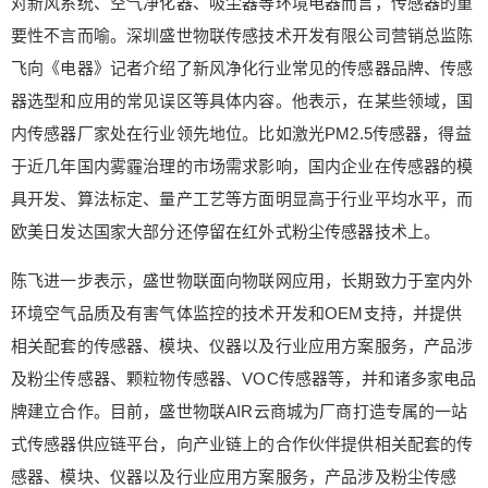
对新风系统、空气净化器、吸尘器等环境电器而言，传感器的重
年来火爆的机器人行业对传感器的需求同样不少。
要性不言而喻。深圳盛世物联传感技术开发有限公司营销总监陈
据苏州能斯达电子科技有限公司范龙飞介绍，能斯
飞向《电器》记者介绍了新风净化行业常见的传感器品牌、传感
达目前主要生产柔性压力传感器和触摸传感器，主
器选型和应用的常见误区等具体内容。他表示，在某些领域，国
要应用在机器人行业，并不适合家电厂商。 与能斯
达业务范围不同，郑州炜盛电子科技有限公司服务
内传感器厂家处在行业领先地位。比如激光PM2.5传感器，得益
给Nancy打赏
于家电行业，与海尔、美的、华为、小米等企业都
于近几年国内雾霾治理的市场需求影响，国内企业在传感器的模
建立了直接或间接的合作关系。目前，炜盛电子已
具开发、算法标定、量产工艺等方面明显高于行业平均水平，而
付费内容
2
5
10
推出红外气体传感器、电化学气体传感器、平面半
元
元
元
欧美日发达国家大部分还停留在红外式粉尘传感器技术上。
导体气体传感器、载体催化元件、半导体气体传感
20
50
器、热传导式气体传感器、固体电解质型气体传感
自定义
元
元
陈飞进一步表示，盛世物联面向物联网应用，长期致力于室内外
器和热线型气体传感器八大系列130多个品种。 谈
环境空气品质及有害气体监控的技术开发和OEM支持，并提供
及传感器在家电领域的发展方向，集成化是不得不
¥
相关配套的传感器、模块、仪器以及行业应用方案服务，产品涉
提的关键词。这是因为家电厂商更青睐一站式解决
6位以上
方案。泰科电子（TE Connectivity）家电事业部市
及粉尘传感器、颗粒物传感器、VOC传感器等，并和诸多家电品
场开发经理陈琦认为，整体解决方案更适合家电厂
6位以上
牌建立合作。目前，盛世物联AIR云商城为厂商打造专属的一站
商。她表示：“TE可以提供满足客户应用需求的完整
式传感器供应链平台，向产业链上的合作伙伴提供相关配套的传
解决方案，不仅是单个传感器部件、配线或PCB。T
感器、模块、仪器以及行业应用方案服务，产品涉及粉尘传感
E还可以帮助整机制造商的产品达到最新的国家标