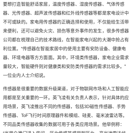
要想打造智能舒适家居，温度传感器、湿度传感器、气体传感
门进入房间，压力传感器感觉到压力，毫米波雷达
侦测到有人进来，然后收集数据，再将数据传送到
器、光传感器、超声波传感器和红外线传感器等都是家电设计中
云端，通过计算分析做出决定。这个决定可能
不可或缺的。家电用传感器的正确选择和使用，不仅能给生活带
是：‘OK，该开空调了’。这便是传感器在人工智能
来便利，还可以避免火灾、损伤等意外事件的发生，很多传感器
应用中扮演的角色。” 森萨塔的强项是压力传感器，
公司都在梳理自己的技术路线，在智能家电兴起的大潮中抢占有
在工业、汽车以及家电领域都有应用。在白电领
利位置。“传感器在智能家居中的使用主要有安防设备、健康电
域，森萨塔和美的、格力都有合作，目前也在推进
一些新品类上的应用项目。《电器》记者了解到，
器、环境电器等方方面面。其中，环境类传感器，家电企业需求
森萨塔已经成立了专门的工业传感器业务部门，并
量较大，智能硬件则对健康类和安防类传感器的需求比较多。”
且积极针对中国家电市场推广森萨塔旗下传感器。
一位业内人士介绍说。
以空调为例，电流、电压、气体压力等对于整机制
造商都是非常重要的数据，传感器可以非常及时和
传感器是很重要的数据升级渠道，对于物联网市场和人工智能应
精准地收集和监测这些数据。森萨塔也在加强为家
用都是至关重要的一环。英飞凌有关负责人表示，针对具体的应
电整机制造企业提供配套服务的综合能力。据森萨
用场景，英飞凌推出不同的传感器，包括3D磁性传感器、手势
塔有关负责人介绍，未来森萨塔将围绕自身优势构
传感器、ToF飞行时间原理器件和模组、硅麦、毫米波雷达等。
建5G、AI、IoT相关的战略，推动家电智能化的发
展。 对新风系统、空气净化器、吸尘器等环境电器
不同品类传感器收集的数据可用于各类应用场景。他举例称：
而言，传感器的重要性不言而喻。深圳盛世物联传