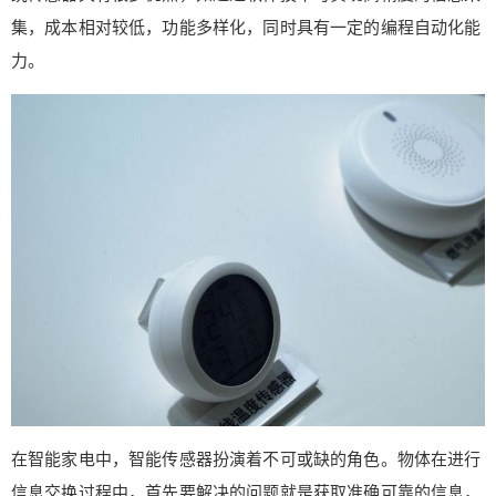
点，如通过软件技术可实现高精度的信息采集，成
集，成本相对较低，功能多样化，同时具有一定的编程自动化能
本相对较低，功能多样化，同时具有一定的编程自
力。
动化能力。 在智能家电中，智能传感器扮演着不可
或缺的角色。物体在进行信息交换过程中，首先要
解决的问题就是获取准确可靠的信息，而传感器是
获取自然和生产领域中信息的主要途径与手段。在
不同家电中，传感器的应用方式有所不同。压力传
感器可用于水位开关或更复杂的装置中，如智能净
水器、热水器以及洗碗机等产品。化学传感器则用
于净水器中的水质监控，监测参数包括浑浊度、颜
色、PH值等。粉尘传感器广泛应用于空气净化器和
新风系统。正是由于不同类型智能家电对传感器的
需求不同，造就了传感器行业虽然规模很大，但行
业巨头并不集中，不同企业擅长的领域也各不相
同。 以此次采访的企业为例，森萨塔专注于压力传
感器，盛世物联传感技术开发有限公司主推的产品
则是气体传感器，苏州能斯达电子科技有限公司专
在智能家电中，智能传感器扮演着不可或缺的角色。物体在进行
注柔性压力传感器和触控传感器，郑州炜盛电子科
信息交换过程中，首先要解决的问题就是获取准确可靠的信息，