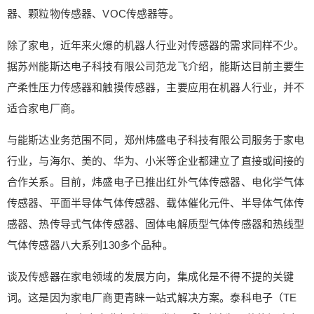
器、颗粒物传感器、VOC传感器等。
准。” 在智能化浪潮下，人脸识别技术正成为不少科
立刻支付
忘记密码？
找回
技产品的标配。为了应对市场的需求，2020年1月1
除了家电，近年来火爆的机器人行业对传感器的需求同样不少。
0日，艾迈斯半导体推出CMOS全局快门近红外（NI
立刻支付
据苏州能斯达电子科技有限公司范龙飞介绍，能斯达目前主要生
R）图像传感器CGSS130，且与艾迈斯半导体之前
推出的3D系统形成互补。CGSS130可大幅降低脸
产柔性压力传感器和触摸传感器，主要应用在机器人行业，并不
部识别、支付认证等3D光学传感应用的功耗，这对
适合家电厂商。
于依赖电池供电的便携电子设备而言至关重要。同
时，CGSS130还支持更先进的传感器功能。 《电
与能斯达业务范围不同，郑州炜盛电子科技有限公司服务于家电
器》记者与博西家电洗衣机有关技术人员进行沟
行业，与海尔、美的、华为、小米等企业都建立了直接或间接的
通。据他介绍，博西家电目前推出的洗衣机大部分
合作关系。目前，炜盛电子已推出红外气体传感器、电化学气体
为智能产品，应用iSensoric智感科技，可准确感知
传感器、平面半导体气体传感器、载体催化元件、半导体气体传
衣物重量，自动调整转数，并准确测量洗涤衣料、
感器、热传导式气体传感器、固体电解质型气体传感器和热线型
衣量、脏污度等，从而提供针对性洗涤方案。目
前，博西家电采购的传感器多为外资品牌。谈及对
气体传感器八大系列130多个品种。
传感器的要求，他表示，博西家电采购传感器时主
谈及传感器在家电领域的发展方向，集成化是不得不提的关键
要关注精确度、可靠性、稳定性等参数，然后根据
产品不同功能实现需求，选择相应的传感器使用在
词。这是因为家电厂商更青睐一站式解决方案。泰科电子（TE