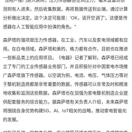
“当用户推门进入房间，压力传感器感觉到压力，毫米波雷达侦
感技术开发有限公司营销总监陈飞向《电器》记者
测到有人进来，然后收集数据，再将数据传送到云端，通过计算
介绍了新风净化行业常见的传感器品牌、传感器选
分析做出决定。这个决定可能是：‘OK，该开空调了’。这便是传
型和应用的常见误区等具体内容。他表示，在某些
感器在人工智能应用中扮演的角色。”
领域，国内传感器厂家处在行业领先地位。比如激
光PM2.5传感器，得益于近几年国内雾霾治理的市
森萨塔的强项是压力传感器，在工业、汽车以及家电领域都有应
场需求影响，国内企业在传感器的模具开发、算法
用。在白电领域，森萨塔和美的、格力都有合作，目前也在推进
标定、量产工艺等方面明显高于行业平均水平，而
欧美日发达国家大部分还停留在红外式粉尘传感器
一些新品类上的应用项目。《电器》记者了解到，森萨塔已经成
技术上。 陈飞进一步表示，盛世物联面向物联网应
立了专门的工业传感器业务部门，并且积极针对中国家电市场推
用，长期致力于室内外环境空气品质及有害气体监
广森萨塔旗下传感器。以空调为例，电流、电压、气体压力等对
控的技术开发和OEM支持，并提供相关配套的传感
于整机制造商都是非常重要的数据，传感器可以非常及时和精准
器、模块、仪器以及行业应用方案服务，产品涉及
地收集和监测这些数据。森萨塔也在加强为家电整机制造企业提
粉尘传感器、颗粒物传感器、VOC传感器等，并和
诸多家电品牌建立合作。目前，盛世物联AIR云商城
供配套服务的综合能力。据森萨塔有关负责人介绍，未来森萨塔
为厂商打造专属的一站式传感器供应链平台，向产
将围绕自身优势构建5G、AI、IoT相关的战略，推动家电智能化
业链上的合作伙伴提供相关配套的传感器、模块、
的发展。
仪器以及行业应用方案服务，产品涉及粉尘传感
器、颗粒物传感器、VOC传感器等。 除了家电，近