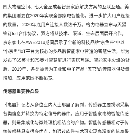
T领域，智能家电成为市场上的热销产品，越来越多
四大物理空间、七大全屋成套智慧家庭解决方案的互联互通。美
家电企业开始着手全屋智能的布局。海尔智慧家庭
的集团则要在2020年实现全部家电智能化，进一步扩大用户连接
独创的U Home OS操作系统可以实现四大物理空
的数量， 2020年底用户连接人数达千万。格力电器宣布与天猫
间、七大全屋成套智慧家庭解决方案的互联互通。
美的集团则要在2020年实现全部家电智能化，进一
签订IoT合作协议，双方将从技术、渠道、生态层面展开合作。
步扩大用户连接的数量， 2020年底用户连接人数达
京东家电在AWE2019期间展示了全新的科技品牌“京鱼座”中以
千万。格力电器宣布与天猫签订IoT合作协议，双方
扫描二维码继续阅读
“小京鱼”IoT平台为核心的多品牌智能家电营造的智慧生活。华为
将从技术、渠道、生态层面展开合作。京东家电在A
发布了65英寸和75英寸智慧屏进行家居互联。智能家电火爆的背
WE2019期间展示了全新的科技品牌“京鱼座”中以
后，2019年，各类被誉为工业和电子产品 “五官”的传感器供货量
“小京鱼”IoT平台为核心的多品牌智能家电营造的智
慧生活。华为发布了65英寸和75英寸智慧屏进行家
增加、应用范围不断拓宽。
居互联。智能家电火爆的背后，2019年，各类被誉
传感器重要性凸显
为工业和电子产品 “五官”的传感器供货量增加、应
用范围不断拓宽。 传感器重要性凸显 《电器》记者
《电器》记者从多位业内人士那里了解到，传感器主要扮演采集
从多位业内人士那里了解到，传感器主要扮演采集
各类信息并转换为特定信号的器件。应用于智能家电的智能传感
各类信息并转换为特定信号的器件。应用于智能家
电的智能传感器，则是集成化与微处理机相结合的
器，则是集成化与微处理机相结合的产物。智能传感器相对于传
产物。智能传感器相对于传统传感器具有很多优
统传感器具有很多优点，如通过软件技术可实现高精度的信息采