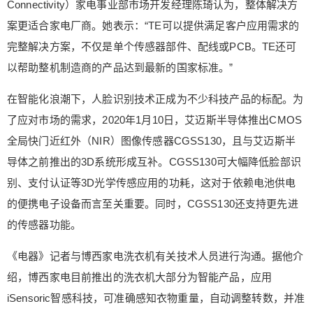
合适的位置上。 （来源： 电器杂志 ） 0 收藏
Connectivity）家电事业部市场开发经理陈琦认为，整体解决方
案更适合家电厂商。她表示：“TE可以提供满足客户应用需求的
完整解决方案，不仅是单个传感器部件、配线或PCB。TE还可
以帮助整机制造商的产品达到最新的国家标准。”
在智能化浪潮下，人脸识别技术正成为不少科技产品的标配。为
了应对市场的需求，2020年1月10日，艾迈斯半导体推出CMOS
全局快门近红外（NIR）图像传感器CGSS130，且与艾迈斯半
导体之前推出的3D系统形成互补。CGSS130可大幅降低脸部识
别、支付认证等3D光学传感应用的功耗，这对于依赖电池供电
的便携电子设备而言至关重要。同时，CGSS130还支持更先进
的传感器功能。
《电器》记者与博西家电洗衣机有关技术人员进行沟通。据他介
绍，博西家电目前推出的洗衣机大部分为智能产品，应用
iSensoric智感科技，可准确感知衣物重量，自动调整转数，并准