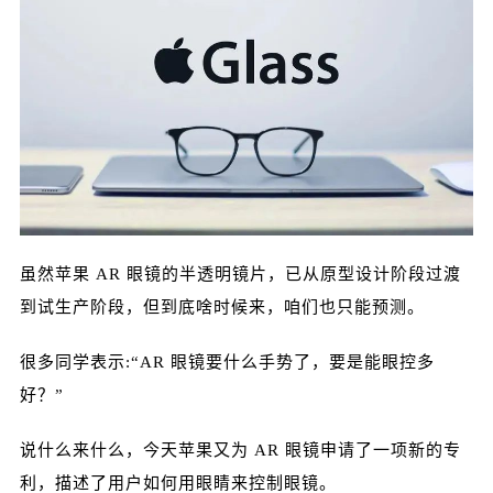
利疯狂申请，搞得我真以为快发布了… 虽然苹果 A
R 眼镜的半透明镜片，已从原型设计阶段过渡到试
生产阶段，但到底啥时候来，咱们也只能预测。 很
多同学表示:“AR 眼镜要什么手势了，要是能眼控多
好？” 说什么来什么，今天苹果又为 AR 眼镜申请了
一项新的专利，描述了用户如何用眼睛来控制眼
镜。 也就是说，你可以通过眼睛的动作来实现对 A
扫描二维码继续阅读
R 眼镜的控制。 这种将视线与电子设备进行交互的
技术，听起来就科技感十足。 其中提到，通过可追
踪用户眼睛移动、眨眼和凝视等动作来操作设备，
虽然苹果 AR 眼镜的半透明镜片，已从原型设计阶段过渡
凝视几秒钟可能会自动触发放大视图。 其实苹果之
到试生产阶段，但到底啥时候来，咱们也只能预测。
前就有申请用眼睛来控制眼镜的专利，并展示了如
何追踪用户视觉方向来提升 AR 体验的方法。 但是
很多同学表示:“AR 眼镜要什么手势了，要是能眼控多
这次明显更加具体一些。 除了申请和眼睛交互的相
好？”
关专利外，苹果近日还为 Apple Glasses 的隐私保
护申请了相关专利。 iPhone 和 iPad 会提供一个隐
说什么来什么，今天苹果又为 AR 眼镜申请了一项新的专
私屏幕，通过增强现实技术实现，只有佩戴苹果 AR
眼镜的用户才可以看到隐私屏幕上的信息。 如果你
利，描述了用户如何用眼睛来控制眼镜。