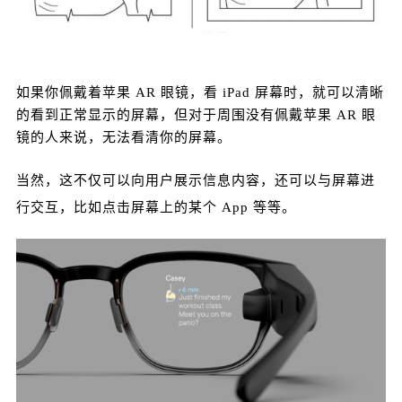
付费内容
2
5
10
元
元
元
20
50
自定义
元
元
如果你佩戴着苹果 AR 眼镜，看 iPad 屏幕时，就可以清晰
的看到正常显示的屏幕，但对于周围没有佩戴苹果 AR 眼
¥
6位以上
镜的人来说，无法看清你的屏幕。
当然，这不仅可以向用户展示信息内容，还可以与屏幕进
6位以上
行交互，比如点击屏幕上的某个 App 等等。
立刻支付
忘记密码？
找回
立刻支付