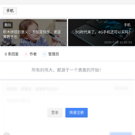
手机
酷玩
手机
积木拼搭的意义：不仅是快乐，更是
5G时代来了，4G手机还可以买吗？
寓教于乐
2020-7-17 19:44:31
2020-7-18 11:02:53
0 条回复
A
作者
M
管理员
所有的伟大，都源于一个勇敢的开始！
修改资料
欢迎您，新朋友，感谢参与互动！
登录
快速注册