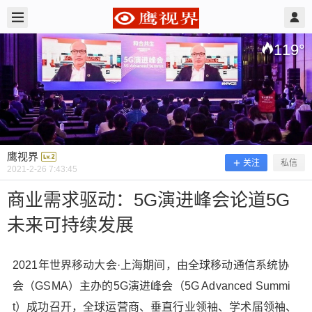
2021/2/26
鹰视界 @ 鹰视界
119
°
鹰视界
关注
私信
2021-2-26 7:43:45
商业需求驱动：5G演进峰会论道5G
未来可持续发展
商业需求驱动：5G演进峰会论道5G未
来可持续发展
2021年世界移动大会·上海期间，由全球移动通信系统协
会（GSMA）主办的5G演进峰会（5G Advanced Summi
2021年世界移动大会·上海期间，由全球移动通信系
t）成功召开，全球运营商、垂直行业领袖、学术届领袖、