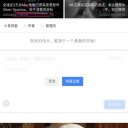
全球近3万台Mac电脑已感染恶意软件
VR注视点渲染延迟测试：未达理想水
Silver Sparrow，尚不清楚其目标
平，但已够用
2021-2-26 7:43:13
2021-2-26 7:43:59
0 条回复
A
作者
M
管理员
所有的伟大，都源于一个勇敢的开始！
修改资料
欢迎您，新朋友，感谢参与互动！
登录
快速注册
提交评论