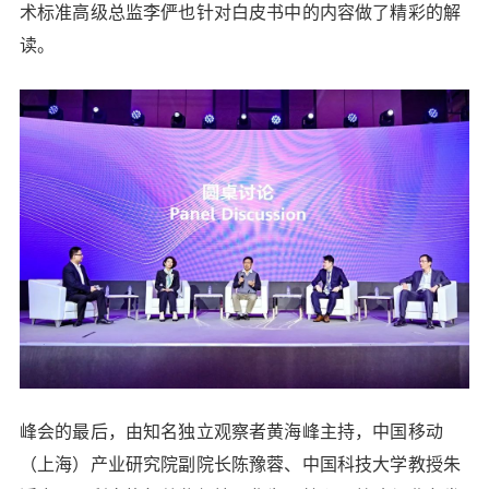
术标准高级总监李俨也针对白皮书中的内容做了精彩的解
20
50
自定义
元
元
读。
¥
6位以上
6位以上
立刻支付
忘记密码？
找回
立刻支付
峰会的最后，由知名独立观察者黄海峰主持，中国移动
（上海）产业研究院副院长陈豫蓉、中国科技大学教授朱