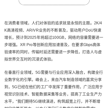
产业发展的成功，核心DNA是标准的统一和产业链
的协作。面对未来十年5G演进的无限可能，与会产
业各方呼吁应该在3GPP框架内定义统一标准，加速
技术成熟。 峰会期间，中国移动研究院副院长黄宇
在消费者领域，人们对体验的追求就是永恒的主题。2K/4
红，分享了中国移动联合产业各方发布的《5G无线
K高清视频、AR/VR业务的不断普及，驱动用户DoU快速
技术演进白皮书》。本白皮书以“智简5G”技术理念
增长，预计到2025年将超过100GB，网络的容量需要进一
为基础，对5G演进的需求和关键无线技术方向进行
步增强。XR Pro等创新应用加速普及，在要求Gbps高体
的深入研讨。她表示，希望5G无线在四个技术方向
持续演进。一是构建智能高效的无线网络，着力提
验速率的同时，传输时延还需要进一步降低，打造人与虚
高5G网络的效率；二是持续增强eMBB、mMTC、
拟世界交互时的沉浸式体验。
URLLC能力，持续提升5G网络的性能；三是频谱效
率最大化技术，重构Sub100GHz频谱使用模式；四
在垂直行业领域，5G需要与行业应用深入融合，构建全行
是新行业新应用使能技术，构建高精度定位、感知
业数字化的引擎。峰会上，来自汽车制造领域的嘉宾分享
通信等新能力，打开新商业空间。 此外，爱立信东
到，5G已经在他们的工厂中发挥了重要作用，广泛应用于
北亚研究中心总经理彭俊江、高通公司技术标准高
级总监李俨也针对白皮书中的内容做了精彩的解
视觉识别技术、智能数据采集等业务，提高了工业生产力
读。 峰会的最后，由知名独立观察者黄海峰主持，
水平，“我们期待5G继续演进，构筑超宽上行，并不断增
中国移动（上海）产业研究院副院长陈豫蓉、中国