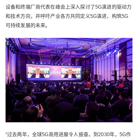
统协会（GSMA）主办的5G演进峰会（5G Advanc
设备和终端厂商代表在峰会上深入探讨了5G演进的驱动力
ed Summit）成功召开，全球运营商、垂直行业领
和技术方向，并呼吁产业各方共同定义5G演进，构筑5G
袖、学术届领袖、设备和终端厂商代表在峰会上深
可持续发展的未来。
入探讨了5G演进的驱动力和技术方向，并呼吁产业
各方共同定义5G演进，构筑5G可持续发展的未来。
“过去两年，全球5G商用进展令人振奋。到2030
年，5G作为最主要的移动通信技术，将持续创造巨
扫描二维码继续阅读
大的社会价值。每一代移动通信技术，必须要经历
不断的演进和增强，才能够迸发出强大的生命力，
实现产业的可持续发展。”GSMA CTO亚历克斯·辛
克莱（Alex Sinclair）在致辞中表示。 “全球5G商用
一周年多，商用规模和发展速度远超越了4G和3G。
5G需要继续创新，包括应用生态的创新、实用技术
的创新与标准化，以跟上网络部署与用户数量的发
展步伐，以网络生态激发业务生态。” 中国工程院院
士邬贺铨也表达了同样的观点。 商业需求是5G持续
演进的主要动力 在消费者领域，人们对体验的追求
就是永恒的主题。2K/4K高清视频、AR/VR业务的
“过去两年，全球5G商用进展令人振奋。到2030年，5G作