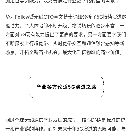
加定位等新能力，以充分满足行业数字化转型的需求”。
科技大学教授朱近康、沙利文执行总监郭铭、华为
云核心网战略与业务发展部总裁戴继盛共同参与的
华为Fellow暨无线CTO童文博士详细分析了5G持续演进的
圆桌，就5G演进的驱动力和技术方向进行了详细讨
驱动力，个人体验的不断升级、物联场景的逐步丰富，一
论，并建议产业各方强化跨行业协作，通过样板点
形成示范作用，共创共享产业价值。 移动通信技术
方面对5G现有能力提出了更高的要求，另一方面要求我们
十年一代，未来十年是5G的十年；每一个代际中，
不断探索上行超宽带、实时宽带交互和通信融合感知等新
无线技术仍将持续发展演进。面向未来，产业各方
场景，开拓全新商业机会，最大化千亿物联的商业价值。
需要促进凝聚产业共识，聚集全产业的力量，共同
定义5G演进，共建5G可持续发展的未来。 0 收藏
产业各方论道5G演进之路
回顾全球无线通信产业发展的成功，核心DNA是标准的统
一和产业链的协作。面对未来十年5G演进的无限可能，与