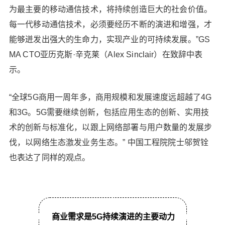
不断普及，驱动用户DoU快速增长，预计到2025年
为最主要的移动通信技术，将持续创造巨大的社会价值。
将超过100GB，网络的容量需要进一步增强。XR P
每一代移动通信技术，必须要经历不断的演进和增强，才
ro等创新应用加速普及，在要求Gbps高体验速率的
能够迸发出强大的生命力，实现产业的可持续发展。”GS
同时，传输时延还需要进一步降低，打造人与虚拟
MA CTO亚历克斯·辛克莱（Alex Sinclair）在致辞中表
世界交互时的沉浸式体验。 在垂直行业领域，5G需
要与行业应用深入融合，构建全行业数字化的引
示。
擎。峰会上，来自汽车制造领域的嘉宾分享到，5G
已经在他们的工厂中发挥了重要作用，广泛应用于
“全球5G商用一周年多，商用规模和发展速度远超越了4G
视觉识别技术、智能数据采集等业务，提高了工业
和3G。5G需要继续创新，包括应用生态的创新、实用技
生产力水平，“我们期待5G继续演进，构筑超宽上
术的创新与标准化，以跟上网络部署与用户数量的发展步
行，并不断增加定位等新能力，以充分满足行业数
伐，以网络生态激发业务生态。” 中国工程院院士邬贺铨
字化转型的需求”。 华为Fellow暨无线CTO童文博士
详细分析了5G持续演进的驱动力，个人体验的不断
也表达了同样的观点。
升级、物联场景的逐步丰富，一方面对5G现有能力
提出了更高的要求，另一方面要求我们不断探索上
行超宽带、实时宽带交互和通信融合感知等新场
景，开拓全新商业机会，最大化千亿物联的商业价
商业需求是5G持续演进的主要动力
值。 产业各方论道5G演进之路 回顾全球无线通信