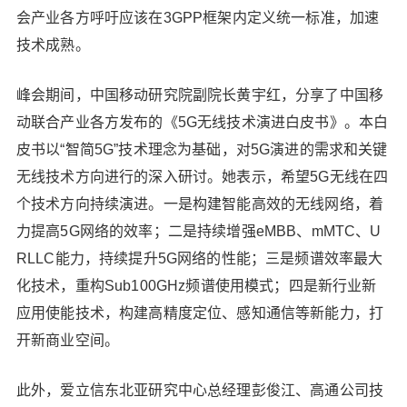
会产业各方呼吁应该在3GPP框架内定义统一标准，加速
技术成熟。
峰会期间，中国移动研究院副院长黄宇红，分享了中国移
动联合产业各方发布的《5G无线技术演进白皮书》。本白
皮书以“智简5G”技术理念为基础，对5G演进的需求和关键
无线技术方向进行的深入研讨。她表示，希望5G无线在四
个技术方向持续演进。一是构建智能高效的无线网络，着
力提高5G网络的效率；二是持续增强eMBB、mMTC、U
RLLC能力，持续提升5G网络的性能；三是频谱效率最大
化技术，重构Sub100GHz频谱使用模式；四是新行业新
应用使能技术，构建高精度定位、感知通信等新能力，打
给鹰视界打赏
开新商业空间。
付费内容
2
5
10
元
元
元
此外，爱立信东北亚研究中心总经理彭俊江、高通公司技