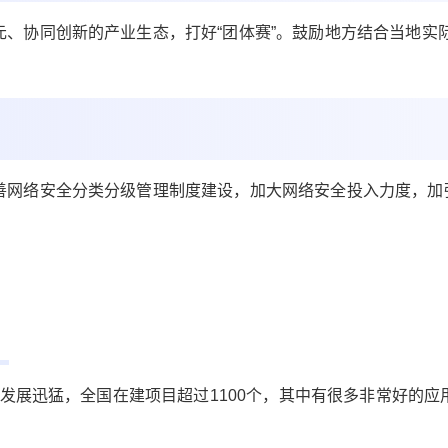
实：不会用、不敢用、用不起
6位以上
、协同创新的产业生态，打好“团体赛”。鼓励地方结合当地实
“工业互联网”已经连续第四年被写入政府工作报
告。 从2018年“发展工业互联网平台”被首次写入
立刻支付
忘记密码？
找回
政府工作报告，到2019年“打造工业互联网平台，
拓展‘智能+’，为制造业转型升级赋能”，2020年
立刻支付
“发展工业互联网，推进智能制造”。 再到2021年
善网络安全分类分级管理制度建设，加大网络安全投入力度，加
的“发展工业互联网，搭建更多共性技术研发平
台，提升中小微企业创新能力和专业化水平”。 而
工业互联网又是5G应用的主战场。 如今，我国“5
扫描二维码继续阅读
G+工业互联网”无论在网络支撑、还是融合应
用、终端产品等，在整个产业生态前进了一大
步。 但是“不会用、不敢用、用不起”等现实难题
依然存在。 未来三年是工业互联网的 快速成长期
未来三年是工业互联网的快速成长期，为此在202
”发展迅猛，全国在建项目超过1100个，其中有很多非常好的应
1年初，工信部出台了《工业互联网创新发展行动
计划(2021-2023年)》，确立了未来三年我国工业