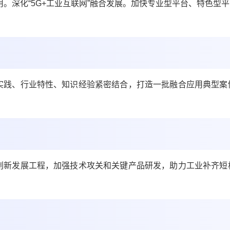
用。
深化“5G+工业互联网”融合发展。加快专业型平台、特色型平
2021/3/22
鹰视界 @ 鹰视界
实践、行业特性、知识经验紧密结合，打造一批融合应用典型案
给鹰视界打赏
付费内容
2
5
10
元
元
元
创新发展工程，加强技术攻关和关键产品研发，助力工业补齐短
20
50
自定义
元
元
¥
“5G+工业互联网”依然存在的现
6位以上