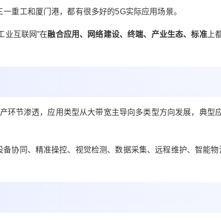
互联网发展目标： 到2023年，新型基础设施进一
三一重工和厦门港，都有很多好的5G实际应用场景。
步完善，融合应用成效进一步彰显，技术创新能
力进一步提升，产业发展生态进一步健全，安全
工业互联网”在
融合应用、网络建设、终端、产业生态、标准
上
保障能力进一步增强。 工业互联网新型基础设施
建设量质并进，新模式、新业态大范围推广，产
业综合实力显著提升。 2021年3月15日，工信部
召开干部大会，会议要求： 大力发展工业互联
网，促进产业链和创新链融合，搭建更多共性技
术研发平台，加大5G网络和千兆光网建设力度，
心生产环节渗透，应用类型从大带宽主导向多类型方向发展，典型
丰富应用场景。 工信部副部长刘烈宏指出，新的
一年，工信部将会同有关部门和地方，继续加强
引导支持，营造更好的产业发展环境，着力开创
设备协同、精准操控、视觉检测、数据采集、远程维护、智能物
工业互联网发展新局面： 一是加强基础设施建
设。 推进内、外网建设改造和标识解析规模化应
用。深化“5G+工业互联网”融合发展。加快专业型
平台、特色型平台、跨行业跨领域平台建设。 二
是持续深化融合应用。 将工业互联网技术、模式
等与各行业的生产实践、行业特性、知识经验紧