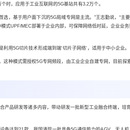
0万个时，应用于工业互联网的5G基站共有3.2万个。
密结合，打造一批融合应用典型案例，带动形成
系统性推广模式。 三是夯实产业发展根基。 要聚
首选，基于用户面下沉的5G局域专网是主流。”王志勤说，“
主要
焦核心技术和能力短板，继续组织实施创新发展
种模式UPF/MEC部署于企业内部，可保障网络低时延，企业业务
工程，加强技术攻关和关键产品研发，助力工业
补齐短板、锻造长板。 四是培育壮大产业生态。
积极协调各方资源和力量，推动形成主体多元、
是利用5G切片技术形成端到端‘切片子网络’，适用于中小企业。
协同创新的产业生态，打好“团体赛”。鼓励地方结
合当地实际，探索各具特色发展模式。 五是提升
。这种模式需授权5G专网频段，由工业企业自建专网，目前探
安全保障水平。 坚持发展与安全并重，落实好主
体责任，完善网络安全分类分级管理制度建设，
加大网络安全投入力度，加强网络安全技术监
测。 “5G+工业互联网” 整个产业生态前进了一大
步 据工信部部长肖亚庆透露，“5G+工业互联网”
发展迅猛，全国在建项目超过1100个，其中有很
多非常好的应用场景。 例如：上海的商飞、山西
、融合产品研发等诸多内容，带动研发一批新型工业融合终端，培
的阳泉煤矿、湖南三一重工和厦门港，都有很多
好的5G实际应用场景。 中国信息通信研究院副院
长王志勤指出“5G+工业互联网”在融合应用、网络
PE设备达到21款，我国涌现一批具备5G通信能力的AGV、无人机