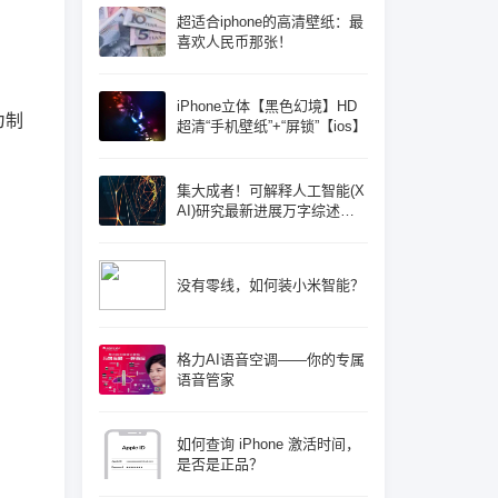
超适合iphone的高清壁纸：最
喜欢人民币那张！
iPhone立体【黑色幻境】HD
为制
超清“手机壁纸”+“屏锁”【ios】
集大成者！可解释人工智能(X
AI)研究最新进展万字综述论
文: 概念体系机遇和挑战—构
建负责任的人工智能
没有零线，如何装小米智能？
格力AI语音空调——你的专属
语音管家
如何查询 iPhone 激活时间，
是否是正品？