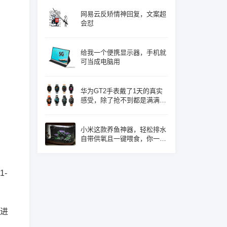
网易云反矫情神回复，文案超
会怼
给我一个便携显示器，手机就
。
可当成电脑用
华为GT2手表戴了1天的真实
感受，除了抢不到都是满满的
优点！
小米这款养鱼神器，轻松排水
自带供氧且一键喂食，你一定
心动了吧
-
态进