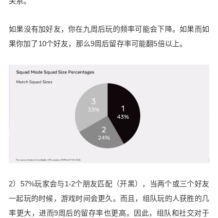
关系。
如果没有加好友，你在九周后玩的频率可能会下降。如果而如
果你加了10个好友，那么9周后留存率可能翻5倍以上。
给鹰视界打赏
付费内容
2
5
10
元
元
元
2）57%玩家会与1-2个朋友匹配（开黑），当两个或三个好友
一起玩的时候，游戏时间会更久。而且，组队玩的人获胜的几
20
50
自定义
元
元
率更大，进而9周后的留存率也更高。因此，组队和社交对于