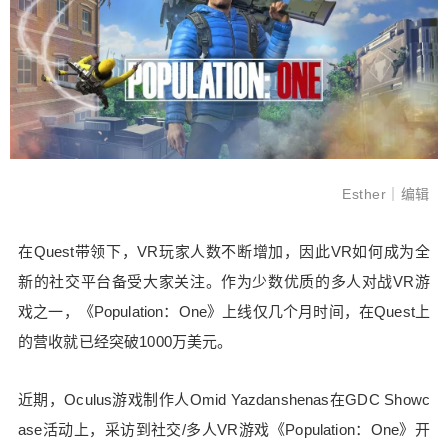
加，因此VR如何成为全新的社交平台备受大家关
注。作为少数优质的多人对战VR游戏之一，《Pop
ulation：One》上线仅几个月时间，在Quest上的营
收就已经突破1000万美元。 近期，Oculus游戏制作
人Omid Yazdanshenas在GDC Showcase活动上，
采访到社交/多人VR游戏《Population：One》开发
公司BigBoX VR的联合创始人Chia Chin Lee（CE
扫描二维码继续阅读
O）和Gabe Brown（CTO），了解到这款作品成功
Esther｜编辑
背后的故事。 据青亭网了解，BigBox VR是一家专
注开发多人VR游戏和VR电竞生态的公司，其开发
在Quest带领下，VR玩家人数不断增加，因此VR如何成为全
的大逃杀射击游戏《Population：One》最多可支持
新的社交平台备受大家关注。作为少数优质的多人对战VR游
18名玩家同时竞技，玩法以三名玩家为一组，共6组
争夺最后的冠军，类似于VR版吃鸡游戏。 Yazdans
戏之一，《Population：One》上线仅几个月时间，在Quest上
henas：《Population：One》受到玩家欢迎和好
的营收就已经突破1000万美元。
评，而其背后的工作室BigBox VR还是一个相对年
轻的公司，那么请介绍一下这家公司是如何起步
近期，Oculus游戏制作人Omid Yazdanshenas在GDC Showc
的？目标是什么？ Lee：BigBox VR的目标是结合
ase活动上，采访到社交/多人VR游戏《Population：One》开
社交、多人模式、在线和VR四种元素结合。我们认