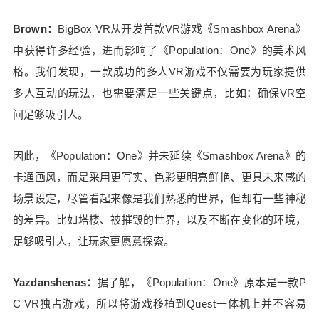
重新制作了游戏使用的3D资源，重新编写了部分代
Brown：
BigBox VR从开发首款VR游戏《Smashbox Arena》
码，此外为Quest修改了基于Unity引擎的Core代
码，并且自助编写了LOD（细节层次）引擎、物理
中获得许多经验，进而影响了《Population：One》的美术风
引擎，开发了多流网络和FMOD，修改轻量化渲染
格。我们发现，一款成功的多人VR游戏不仅需要为玩家提供
通道并定制了BigBox只有的渲染通道，为Quest 1的
多人互动的玩法，也需要满足一些关键点，比如：确保VR空
图像渲染进行了一系列优化。 《Population：On
间足够吸引人。
e》场景中的模型最高不超过40-50次Draw Call（绘
制调用），并通过特殊的纹理阵列来优化渲染速
因此，《Population：One》并未延续《Smashbox Arena》的
度。与此同时，玩家依然可以在游戏中最远可以看
到1公里远的场景细节。 此外，为了优化游戏运行
卡通画风，而是采用更写实、色彩更明亮鲜艳、更具未来感的
的内存，也对资源加载和卸载时机进行了严格控
场景设定，尽管看起来像是我们熟悉的世界，但却有一些神秘
制。而为了保证足够高的刷新率，BigBox开发了号
的差异。比如塔楼、被摧毁的世界，以及不断在变化的环境，
称是世界上最高级的移动VR性能测试系统，用于实
足够吸引人，让玩家更愿意探索。
时监测帧率，可准确识别0.2%帧率变化。 Yazdans
henas：《Population：One》是如何做到吸引玩家
反复玩的？ Lee：这跟游戏设计有很大关系，而更
Yazdanshenas：
据了解，《Population：One》原本是一款P
重要的是是优化玩家匹配功能，鼓励玩家社交、加
C VR独占游戏，所以将游戏移植到Quest一体机上并不容易
好友。我和Gabe从多年开发游戏中总结出一些经