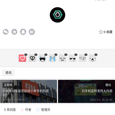
0
收藏
0
0
0
0
0
0
0
0
资讯
互联网
酷玩
小米电动车能否延续小米手机的成
旧手机这样发挥大作用
功？
2021-4-1 16:55:00
2021-4-1 18:21:00
0 条回复
A
作者
M
管理员