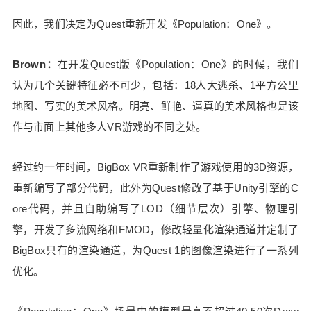
e》中结交了许多朋友，加好友和匹配足够简单，大
因此，我们决定为Quest重新开发《Population：One》。
家都很喜欢这款游戏。 Yazdanshenas：那么，Qu
est平台整合的功能对多人社交VR游戏的开发和发
Brown：
在开发Quest版《Population：One》的时候，我们
布起到哪些帮助？ Brown：Oculus平台提供的功能
认为几个关键特征必不可少，包括：18人大逃杀、1平方公里
在《Population：One》的开发和运营维护过程都起
到了帮助，比如：玩家可以通过Event功能预览和追
地图、写实的美术风格。明亮、鲜艳、逼真的美术风格也是该
踪游戏中将举行的活动，系统还会通知玩家他们好
作与市面上其他多人VR游戏的不同之处。
友参加的活动。此外，排行榜也增加了玩家和游戏
之间的互动，比如当你的好友积分超越你的时候，
经过约一年时间，BigBox VR重新制作了游戏使用的3D资源，
你也会收到通知。 近期，《Population：One》第
重新编写了部分代码，此外为Quest修改了基于Unity引擎的C
一赛季加入了好友赠币活动，你可以利用这些虚拟
点数兑换皮肤等礼品，当有人送你点数时，系统会
ore代码，并且自助编写了LOD（细节层次）引擎、物理引
向你推送通知。上述这些功能为游戏带来更多社交
擎，开发了多流网络和FMOD，修改轻量化渲染通道并定制了
功能。 Oculus的Deep Linking功能，可以帮助用户
BigBox只有的渲染通道，为Quest 1的图像渲染进行了一系列
快速进入特定的服务器或VR场景。而通过Oculus为
优化。
开发者们提供的Dashboard功能，可以更好的监控
尝鲜体验阶段玩家们的行为和反馈。 Yazdanshena