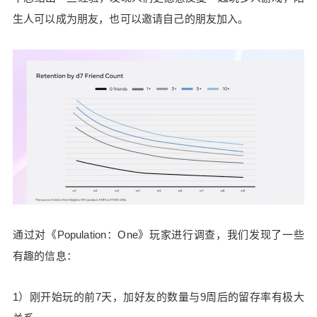
力，开发者应该多开发游戏，在不断尝试中优化和
生人可以成为朋友，也可以邀请自己的朋友加入。
学习，现在正是入局的好时机。 Lee：目前，理想
的低门槛VR硬件已经出现，体积也越来越小，而需
求更大的则是内容。VR还处于早期阶段，未来还会
更好，因此现在正是开发VR应用的好机会。 Yazda
nshenas：对于想开发社交VR应用的开发者，你有
哪些关键经验可以分享？ Lee：有两个关键点，一
是为玩家设定一个共同的目标，才能够快速吸引大
家一起探索，另一点是营造社交临场感，这很关
键。 Brown：我也有两点关键经验要分享：目标性
和意外发现。目标性指的是，为玩家设定一个目
标，而意外发现指的是让玩家可以偶尔遇到熟悉的
好友，遇到陌生人和一起玩游戏的过程足够自然简
单，并且可以持续一起玩。满足这两点，便能开发
通过对《Population：One》玩家进行调查，我们发现了一些
出足够吸引人的多人互动VR游戏。 参考： https://s
有趣的信息：
howcase.gdconf.com/session/squad-up-social-and
-multiplayer-in-vr-with-population-one-presented-by
1）刚开始玩的前7天，加好友的数量与9周后的留存率有极大
-facebook/879463 （ END） 0 收藏