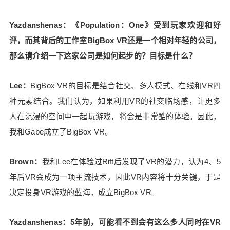
gBox VR一直坚信，VR需要一种让大家社交、建立
联系的方式。因此，在登陆Quest 1和Quest 2后，
Yazdanshenas：《Population：One》受到玩家欢迎和好
《Population：One》实现了预期的效果。 Brow
评，而其背后的工作室BigBox VR还是一个相对年轻的公司，
n：BigBox VR从开发首款VR游戏《Smashbox Are
那么请介绍一下这家公司是如何起步的？目标是什么？
na》中获得许多经验，进而影响了《Population：O
ne》的美术风格。我们发现，一款成功的多人VR游
戏不仅需要为玩家提供多人互动的玩法，也需要满
Lee：
BigBox VR的目标是结合社交、多人模式、在线和VR四
足一些关键点，比如：确保VR空间足够吸引人。 因
种元素结合。我们认为，如果利用VR的社交临场感，让更多
此，《Population：One》并未延续《Smashbox Ar
人在沉浸的空间中一起玩游戏，将会是非常酷的体验。因此，
ena》的卡通画风，而是采用更写实、色彩更明亮鲜
我和Gabe成立了BigBox VR。
艳、更具未来感的场景设定，尽管看起来像是我们
熟悉的世界，但却有一些神秘的差异。比如塔楼、
Brown：
我和Lee在体验过Rift后发现了VR的潜力，认为4、5
被摧毁的世界，以及不断在变化的环境，足够吸引
人，让玩家更愿意探索。 Yazdanshenas：据了
年后VR会成为一项主流技术，因此VR内容将十分关键，于是
解，《Population：One》原本是一款PC VR独占游
决定投身VR游戏的蓝海，成立BigBox VR。
戏，所以将游戏移植到Quest一体机上并不容易吧？
这意味着你需要在VR一体机中运行1平方公里的地
Yazdanshenas：5年前，可能看不到会有这么多人同时在VR
图，同时供18人体验。因此，Oculus开发者关系团