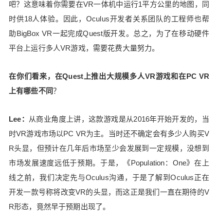
吧？这意味着你需要在VR一体机中运行1平方公里的地图，同
验，发现人们更愿意反复一起玩多人游戏，陌生人
时供18人体验。因此，Oculus开发者关系团队的工程师也帮
可以成为朋友，也可以邀请自己的朋友加入。 通过
助BigBox VR一起完成Quest版开发。总之，为了在移动硬件
对《Population：One》玩家进行调查，我们发现了
一些有趣的信息： 1）刚开始玩的前7天，加好友的
平台上运行多人VR游戏，需要花费大量努力。
数量与9周后的留存率有极大关系。 如果没有加好
友，你在九周后玩的频率可能会下降。如果而如果
在你们看来，在Quest上推出大规模多人VR游戏和在PC VR
你加了10个好友，那么9周后留存率可能翻5倍以
上有哪些不同
？
上。 2）57%玩家会与1-2个朋友匹配（开黑），当
两个或三个好友一起玩的时候，游戏时间会更久。
Lee：
从商业角度上讲，这款游戏是从2016年开始开发的，当
而且，组队玩的人获胜的几率更大，进而9周后的留
存率也更高。因此，组队和社交对于多人VR游戏很
时VR游戏市场以PC VR为主。当时还不确定会有多少人购买V
重要。 3）多人社交玩法同样适合VR，而且VR的临
R头显，但预计在几年后市场至少会发展到一定规模，没想到
场感会进一步提升体验感。 Brown：组队系统对于
市场发展速度远低于预期。于是，《Population：One》在上
留存率很重要，即使一开始你玩的时候没有加好
线之前，我们决定先与Oculus沟通，于是了解到Oculus正在
友，随着越来越多朋友使用Oculus，你们将可以通
开发一款号称将改变VR的头显，而这正是我们一直在期待的V
过好友列表直接邀请进游戏。或者与陌生人组队
后，也可以互加好友，下次一起玩。 Yazdanshena
R形态，竟然早于预期出现了。
s：我是一个内向的人，但还是在《Population：On