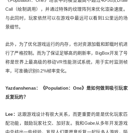
s：你们认为VR怎么样才算成功？你们预期中的成
《Population：One》场景中的模型最高不超过40-50次Draw
功是什么样？ Lee：公司成立之初，规划路线图包
Call（绘制调用），并通过特殊的纹理阵列来优化渲染速度。
括三个阶段：1）开发并推出优秀的产品；2）建立
与此同时，玩家依然可以在游戏中最远可以看到1公里远的场
玩家生态；3）构建游戏生态和平台，积累更多玩家
景细节。
生成内容和私人服务器。目前，BigBox在第二阶
段，而评判玩家生态成功与否，我们需要问几个问
此外，为了优化游戏运行的内存，也对资源加载和卸载时机进
题，比如：玩家加新朋友需要多久？ 据统计，截止
至2月，《Population：One》中每个日活玩家拥有
行了严格控制。而为了保证足够高的刷新率，BigBox开发了号
近25名好友，也就是说在这一天里，任何一名玩家
称是世界上最高级的移动VR性能测试系统，用于实时监测帧
平均可能加到25位好友，而且这一数字还在不断增
率，可准确识别0.2%帧率变化。
加。此外，每多加一位好友，游戏次数、游戏时
长、留存率都有望提升。 那么有多少人在《Populat
Yazdanshenas：《Population：One》是如何做到吸引玩家
ion：One》中交到新朋友呢？截至目前，玩家加好
友次数已经突破170万，并且数字还在不断增加。 Y
反复玩的？
azdanshenas：可以为其他想要开发VR内容的开发
者提供一些建议吗？ Brown：毫无疑问，在Quest
Lee：
这跟游戏设计有很大关系，而更重要的是是优化玩家匹
带领下，VR市场在呈指数增长，吸引越来越多的主
配功能，鼓励玩家社交、加好友。我和Gabe从多年开发游戏
流用户。为了让更多人了解到VR真正的价值和魅
中总结出一些经验，发现人们更愿意反复一起玩多人游戏，陌