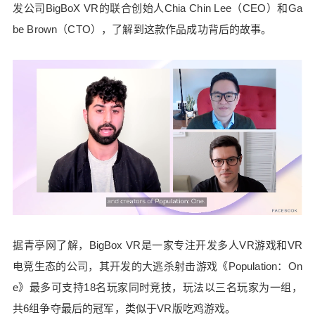
发公司BigBoX VR的联合创始人Chia Chin Lee（CEO）和Ga
为，如果利用VR的社交临场感，让更多人在沉浸的
空间中一起玩游戏，将会是非常酷的体验。因此，
be Brown（CTO），了解到这款作品成功背后的故事。
我和Gabe成立了BigBox VR。 Brown：我和Lee在
体验过Rift后发现了VR的潜力，认为4、5年后VR会
成为一项主流技术，因此VR内容将十分关键，于是
决定投身VR游戏的蓝海，成立BigBox VR。 Yazda
nshenas：5年前，可能看不到会有这么多人同时在
VR中在线，而《Population：One》在去年10月上
线后，不断看到越来越多的玩家涌入，这是以往难
以想象的。那么，BigBox VR一直以来都认为多人V
R会成功吗？社交、多人模式对于你们开发的VR游
戏有多重要？ Lee：BigBox VR成立的初衷就是作
为一家以多人游戏为重心的VR游戏公司，尽管大家
都在说，VR用户人数不够多，应该开发单机VR游
据青亭网了解，BigBox VR是一家专注开发多人VR游戏和VR
戏。对于BigBox VR来讲，第一件事就是整合所有V
电竞生态的公司，其开发的大逃杀射击游戏《Population：On
R平台，另外就是优化多人玩家匹配功能。 幸运的
e》最多可支持18名玩家同时竞技，玩法以三名玩家为一组，
是，《Population：One》准备发布的时候，Faceb
ook已经推出Quest 1，Quest 2也将发售。总之，Bi
共6组争夺最后的冠军，类似于VR版吃鸡游戏。