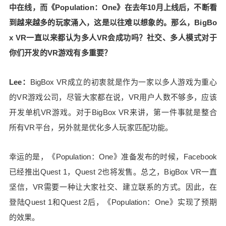
中在线，而《Population：One》在去年10月上线后，不断看
队的工程师也帮助BigBox VR一起完成Quest版开
发。总之，为了在移动硬件平台上运行多人VR游
到越来越多的玩家涌入，这是以往难以想象的。那么，BigBo
戏，需要花费大量努力。 在你们看来，在Quest上
x VR一直以来都认为多人VR会成功吗？社交、多人模式对于
推出大规模多人VR游戏和在PC VR上有哪些不同？
你们开发的VR游戏有多重要？
Lee：从商业角度上讲，这款游戏是从2016年开始
开发的，当时VR游戏市场以PC VR为主。当时还不
Lee：
BigBox VR成立的初衷就是作为一家以多人游戏为重心
确定会有多少人购买VR头显，但预计在几年后市场
至少会发展到一定规模，没想到市场发展速度远低
的VR游戏公司，尽管大家都在说，VR用户人数不够多，应该
于预期。于是，《Population：One》在上线之前，
开发单机VR游戏。对于BigBox VR来讲，第一件事就是整合
我们决定先与Oculus沟通，于是了解到Oculus正在
所有VR平台，另外就是优化多人玩家匹配功能。
开发一款号称将改变VR的头显，而这正是我们一直
在期待的VR形态，竟然早于预期出现了。 因此，我
幸运的是，《Population：One》准备发布的时候，Facebook
们决定为Quest重新开发《Population：One》。 Br
已经推出Quest 1，Quest 2也将发售。总之，BigBox VR一直
own：在开发Quest版《Population：One》的时
候，我们认为几个关键特征必不可少，包括：18人
坚信，VR需要一种让大家社交、建立联系的方式。因此，在
大逃杀、1平方公里地图、写实的美术风格。明亮、
登陆Quest 1和Quest 2后，《Population：One》实现了预期
鲜艳、逼真的美术风格也是该作与市面上其他多人V
的效果。
R游戏的不同之处。 经过约一年时间，BigBox VR