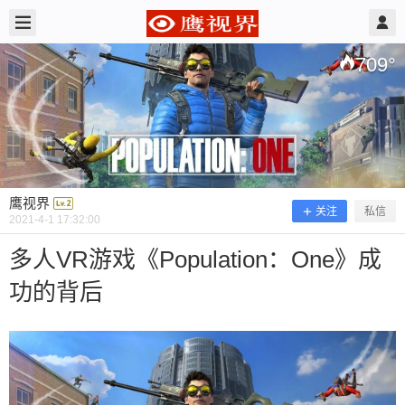
2021/4/01
鹰视界 @ 鹰视界
709
°
鹰视界
关注
私信
2021-4-1 17:32:00
多人VR游戏《Population：One》成
功的背后
多人VR游戏《Population：One》成功
的背后
Esther｜编辑 在Quest带领下，VR玩家人数不断增