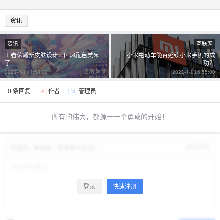
资讯
资讯
互联网
王者荣耀新皮肤设计：国风配色美呆
小米电动车能否延续小米手机的成
了
功？
2021-4-1 14:58:00
2021-4-1 16:55:00
0 条回复
A
作者
M
管理员
所有的伟大，都源于一个勇敢的开始！
修改资料
欢迎您，新朋友，感谢参与互动！
登录
快速注册