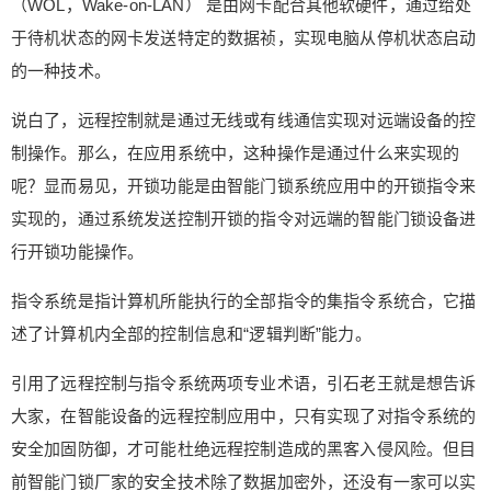
（WOL，Wake-on-LAN） 是由网卡配合其他软硬件，通过给处
操作。 指令系统是指计算机所能执行的全部指令的
于待机状态的网卡发送特定的数据祯，实现电脑从停机状态启动
给鹰视界打赏
集指令系统合，它描述了计算机内全部的控制信息
的一种技术。
和“逻辑判断”能力。 引用了远程控制与指令系统两
付费内容
项专业术语，引石老王就是想告诉大家，在智能设
2
5
10
元
元
元
说白了，远程控制就是通过无线或有线通信实现对远端设备的控
备的远程控制应用中，只有实现了对指令系统的安
制操作。那么，在应用系统中，这种操作是通过什么来实现的
全加固防御，才可能杜绝远程控制造成的黑客入侵
20
50
自定义
元
元
风险。但目前智能门锁厂家的安全技术除了数据加
呢？显而易见，开锁功能是由智能门锁系统应用中的开锁指令来
密外，还没有一家可以实现对开锁指令的安全加
实现的，通过系统发送控制开锁的指令对远端的智能门锁设备进
¥
固，更不用说那些应用软件存在的安全漏洞了。 因
6位以上
行开锁功能操作。
此，为了您家的安全，不要轻易去使用智能门锁中
的远程开锁功能，也尽量不要开启其他智能家居设
指令系统是指计算机所能执行的全部指令的集指令系统合，它描
6位以上
备中的远程控制功能。当然，也许您并不会遇到所
述了计算机内全部的控制信息和“逻辑判断”能力。
谓的安全风险，但您必须知道，信息安全风险是不
可逆的，一旦遇到，安全风险不可避免。远程开锁
引用了远程控制与指令系统两项专业术语，引石老王就是想告诉
这种看上去高大上，方便快捷的功能，其实隐藏了
大家，在智能设备的远程控制应用中，只有实现了对指令系统的
立刻支付
忘记密码？
找回
比较高的安全风险。 0 收藏
安全加固防御，才可能杜绝远程控制造成的黑客入侵风险。但目
立刻支付
前智能门锁厂家的安全技术除了数据加密外，还没有一家可以实