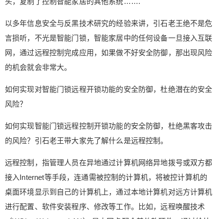
头，复制了控制智能家居的其他系统…….
果做不好安全防御，那出现风险的机会就会非常
大。 如何实现对智能门锁远程开锁功能的安全防
以多年信息安全与反黑技术研究的经验来讲，引石老王绝不是危
御，杜绝潜在的安全风险？ 如何实现智能门锁远程
言损听，不光是智能门锁，智能家居中的任何设备一旦接入互联
控制开锁功能的安全防御，杜绝黑客攻击的风险？
网，通过远程控制完成应用，如果做不好安全防御，那出现风险
引石老王带大家先了解什么是远程控制。 远程控
的机会就会非常大。
制，指管理人员在异地通过计算机网络异地拨号或
双方都接入Internet等手段，连通需被控制的计算
如何实现对智能门锁远程开锁功能的安全防御，杜绝潜在的安全
机，将被控计算机的桌面环境显示到自己的计算机
风险？
上，通过本地计算机对远方计算机进行配置、软件
安装程序、修改等工作。比如，远程唤醒技术（W
如何实现智能门锁远程控制开锁功能的安全防御，杜绝黑客攻击
OL，Wake-on-LAN） 是由网卡配合其他软硬件，
的风险？引石老王带大家先了解什么是远程控制。
通过给处于待机状态的网卡发送特定的数据祯，实
现电脑从停机状态启动的一种技术。 说白了，远程
远程控制，指管理人员在异地通过计算机网络异地拨号或双方都
控制就是通过无线或有线通信实现对远端设备的控
接入Internet等手段，连通需被控制的计算机，将被控计算机的
制操作。那么，在应用系统中，这种操作是通过什
么来实现的呢？显而易见，开锁功能是由智能门锁
桌面环境显示到自己的计算机上，通过本地计算机对远方计算机
系统应用中的开锁指令来实现的，通过系统发送控
进行配置、软件安装程序、修改等工作。比如，远程唤醒技术
制开锁的指令对远端的智能门锁设备进行开锁功能