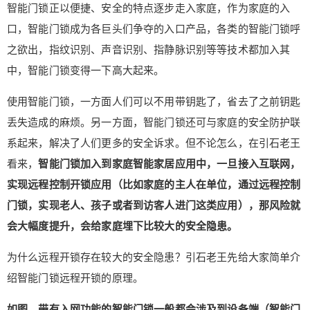
居应用中，一旦接入互联网，实现远程控制开锁应
智能门锁正以便捷、安全的特点逐步走入家庭，作为家庭的入
用（比如家庭的主人在单位，通过远程控制门锁，
口，智能门锁成为各巨头们争夺的入口产品，各类的智能门锁呼
实现老人、孩子或者到访客人进门这类应用），那
之欲出，指纹识别、声音识别、指静脉识别等等技术都加入其
风险就会大幅度提升，会给家庭埋下比较大的安全
中，智能门锁变得一下高大起来。
隐患。 智能门锁正以便捷、安全的特点逐步走入家
庭，作为家庭的入口，智能门锁成为各巨头们争夺
使用智能门锁，一方面人们可以不用带钥匙了，省去了之前钥匙
的入口产品，各类的智能门锁呼之欲出，指纹识
扫描二维码继续阅读
丢失造成的麻烦。另一方面，智能门锁还可与家庭的安全防护联
别、声音识别、指静脉识别等等技术都加入其中，
系起来，解决了人们更多的安全诉求。但不论怎么，在引石老王
智能门锁变得一下高大起来。 使用智能门锁，一方
面人们可以不用带钥匙了，省去了之前钥匙丢失造
看来，
智能门锁加入到家庭智能家居应用中，一旦接入互联网，
成的麻烦。另一方面，智能门锁还可与家庭的安全
实现远程控制开锁应用（比如家庭的主人在单位，通过远程控制
防护联系起来，解决了人们更多的安全诉求。但不
门锁，实现老人、孩子或者到访客人进门这类应用），那风险就
论怎么，在引石老王看来，智能门锁加入到家庭智
会大幅度提升，会给家庭埋下比较大的安全隐患。
能家居应用中，一旦接入互联网，实现远程控制开
锁应用（比如家庭的主人在单位，通过远程控制门
为什么远程开锁存在较大的安全隐患？引石老王先给大家简单介
锁，实现老人、孩子或者到访客人进门这类应
绍智能门锁远程开锁的原理。
用），那风险就会大幅度提升，会给家庭埋下比较
大的安全隐患。 为什么远程开锁存在较大的安全隐
如图，带有入网功能的智能门锁一般都会涉及到设备端（智能门