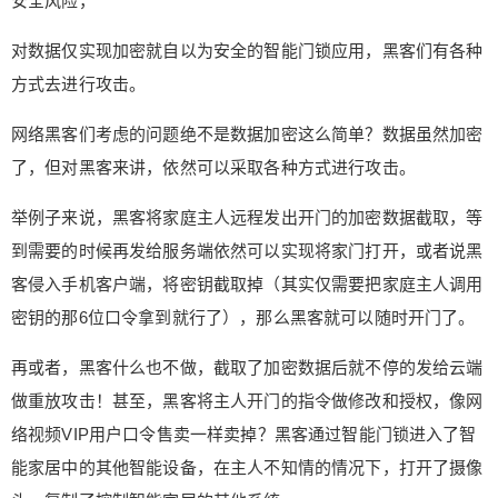
安全风险，
加密就自以为安全的智能门锁应用，黑客们有各种
方式去进行攻击。 网络黑客们考虑的问题绝不是数
对数据仅实现加密就自以为安全的智能门锁应用，黑客们有各种
据加密这么简单？数据虽然加密了，但对黑客来
方式去进行攻击。
讲，依然可以采取各种方式进行攻击。 举例子来
说，黑客将家庭主人远程发出开门的加密数据截
网络黑客们考虑的问题绝不是数据加密这么简单？数据虽然加密
取，等到需要的时候再发给服务端依然可以实现将
了，但对黑客来讲，依然可以采取各种方式进行攻击。
家门打开，或者说黑客侵入手机客户端，将密钥截
取掉（其实仅需要把家庭主人调用密钥的那6位口令
举例子来说，黑客将家庭主人远程发出开门的加密数据截取，等
拿到就行了），那么黑客就可以随时开门了。 再或
到需要的时候再发给服务端依然可以实现将家门打开，或者说黑
者，黑客什么也不做，截取了加密数据后就不停的
客侵入手机客户端，将密钥截取掉（其实仅需要把家庭主人调用
发给云端做重放攻击！甚至，黑客将主人开门的指
密钥的那6位口令拿到就行了），那么黑客就可以随时开门了。
令做修改和授权，像网络视频VIP用户口令售卖一样
卖掉？黑客通过智能门锁进入了智能家居中的其他
再或者，黑客什么也不做，截取了加密数据后就不停的发给云端
智能设备，在主人不知情的情况下，打开了摄像
做重放攻击！甚至，黑客将主人开门的指令做修改和授权，像网
头，复制了控制智能家居的其他系统……. 以多年信
息安全与反黑技术研究的经验来讲，引石老王绝不
络视频VIP用户口令售卖一样卖掉？黑客通过智能门锁进入了智
是危言损听，不光是智能门锁，智能家居中的任何
能家居中的其他智能设备，在主人不知情的情况下，打开了摄像
设备一旦接入互联网，通过远程控制完成应用，如