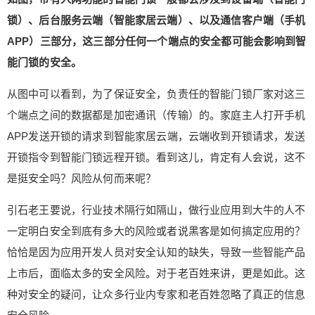
患？引石老王先给大家简单介绍智能门锁远程开锁
锁）、后台服务云端（智能家居云端）、以及通信客户端（手机
的原理。 如图，带有入网功能的智能门锁一般都会
APP）三部分，这三部分任何一个端点的安全都可能会影响到智
涉及到设备端（智能门锁）、后台服务云端（智能
家居云端）、以及通信客户端（手机APP）三部
能门锁的安全。
分，这三部分任何一个端点的安全都可能会影响到
从图中可以看到，为了保证安全，负责任的智能门锁厂家对这三
智能门锁的安全。 从图中可以看到，为了保证安
全，负责任的智能门锁厂家对这三个端点之间的数
个端点之间的数据都是加密通讯（传输）的。家庭主人打开手机
据都是加密通讯（传输）的。家庭主人打开手机AP
APP发送开锁的请求到智能家居云端，云端收到开锁请求，发送
P发送开锁的请求到智能家居云端，云端收到开锁请
开锁指令到智能门锁远程开锁。看到这儿，肯定有人会说，这不
求，发送开锁指令到智能门锁远程开锁。看到这
是挺安全吗？风险从何而来呢？
儿，肯定有人会说，这不是挺安全吗？风险从何而
来呢？ 引石老王要说，行业技术隔行如隔山，做行
引石老王要说，行业技术隔行如隔山，做行业应用到大牛的人不
业应用到大牛的人不一定明白安全到底有多大的风
一定明白安全到底有多大的风险或者说黑客是如何搞定应用的？
险或者说黑客是如何搞定应用的？恰恰是因为应用
恰恰是因为应用开发人员对安全认知的缺失，导致一些智能产品
开发人员对安全认知的缺失，导致一些智能产品上
市后，面临太多的安全风险。对于老百姓来讲，更
上市后，面临太多的安全风险。对于老百姓来讲，更是如此。这
是如此。这种对安全的疑问，让众多行业内专家和
种对安全的疑问，让众多行业内专家和老百姓忽略了真正的信息
老百姓忽略了真正的信息安全风险， 对数据仅实现