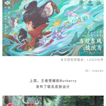
者荣耀和Burberry 发布了联名皮肤设计 谁知皮肤还
没上线 因为Burberry抵制新疆棉花 王者荣耀就声明
终止合作 可以说是非常“钢”了！ 而近日 王者荣耀又
开始“折腾”新皮肤了 这次携手@中国民俗学会 发布
了四款中国节主题皮肤！ ▼ 这次的皮肤主题分别为
清明节、端午节、七夕节、中秋节 01 清明节主题皮
肤 以游戏英雄李元芳作为载体 整个插画以蓝绿色作
扫描二维码继续阅读
为主色调 人物以侧身的形式呈现 基于在手游中的形
象为基础 海报上的李元芳以手绘漫画形式设计 更显
秀气 另外，插画中加入了 纸鸢、鸟、山、草等元素
本文授权转载自：LOGO大师
给人一种春意盎然的感觉 并通过飘逸的元素，呈现
出流动感 值得一提的是 其配色中，蓝绿色的巧妙运
ID：logods
用 还是很值得参考的 02 端午节主题皮肤 以射手
型英雄蒙犽作为载体 如果说上面的插画是以蓝绿色
上周，王者荣耀和Burberry
为主 那下面这张的配色，嫩绿嫩绿的！ 一样是以英
发布了联名皮肤设计
雄侧身 并居于画面的左侧进行构图 以赛龙舟、粽子
等元素作为背景 传达了端午节的习俗 来，送上一组
绿色系的配色参考 03 七夕节主题皮肤 主角为游戏