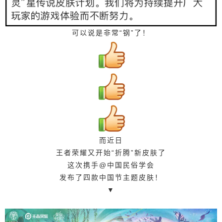
梦令】主题皮肤 融入了汉服元素，非常具有意境之
美 不得不说 王者荣耀在皮肤设计上 还是花了不少
功夫的 而作为热门的手游之一 王者荣耀面对的群
可以说是非常“钢”了！
体，大多数都是年轻人 而在皮肤设计上融入古代艺
术、传统节日等文化元素 一方面更好地向年轻人传
播中国文化 另一方面通过美的传播，让品牌增值 图
片来源：王者荣耀官方、网络 原标题：《王者荣耀
发布节日主题皮肤设计，配色绝美！》 本文经授权
转载，如需二次转载，请与原作者联系。 欢迎转发
到朋友圈^_^ 设计癖 商务合作请加小癖微信： 152
10428522（同手机） www.shejipi.com 发现好设计
而近日
更多设计文章？“阅读原文”官网查看 0 收藏
王者荣耀又开始“折腾”新皮肤了
这次携手@中国民俗学会
发布了四款中国节主题皮肤！
▼