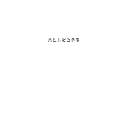
黄色系配色参考
给鹰视界打赏
付费内容
2
5
10
元
元
元
20
50
自定义
元
元
¥
6位以上