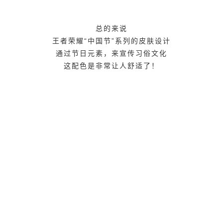
6位以上
总的来说
王者荣耀“中国节”系列的皮肤设计
通过节日元素，来宣传习俗文化
立刻支付
忘记密码？
找回
这配色是非常让人舒适了！
立刻支付