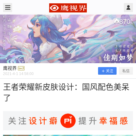
2021/4/01
鹰视界 @ 鹰视界
870
°
鹰视界
关注
私信
2021-4-1 14:58:00
王者荣耀新皮肤设计：国风配色美呆
了
王者荣耀新皮肤设计：国风配色美呆了
本文授权转载自：LOGO大师 ID：logods 上周，王