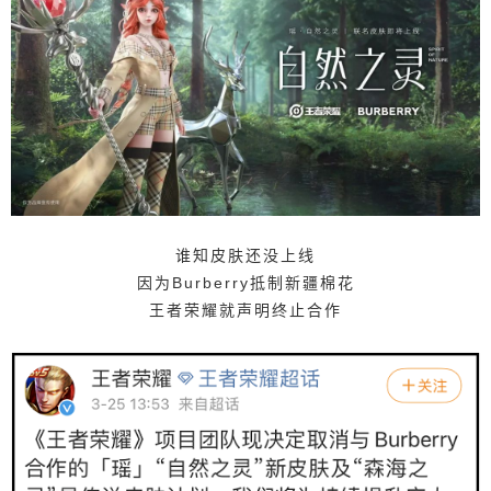
中女性法师英雄角色-王昭君 整个插画以浪漫的紫色
调为主 其中加入了花、喜鹊等元素 让节日氛围更加
浓重 紫色系配色参考 04 中秋节主题皮肤 以法师
型英雄沈梦溪作为主体 顺应中秋的气氛 所以在配色
上采用了暖色调 其中加入灯笼、兔子灯、等元素 让
节日氛围更加地浓厚 黄色系配色参考 总的来说 王
者荣耀“中国节”系列的皮肤设计 通过节日元素，来
宣传习俗文化 这配色是非常让人舒适了！ 05 而回
顾王者荣耀的皮肤 在设计上还是非常出彩的 ↓↓↓ 比
谁知皮肤还没上线
如去年的鼠年限定皮肤 以五岳的东方元素为主题设
因为Burberry抵制新疆棉花
计 还有和敦煌研究院联名 发布的杨玉环【遇见飞
王者荣耀就声明终止合作
天】皮肤 结合莫高窟壁画艺术 展示了古代文化之美
还有很多关于中国传统文化的主题皮肤 王者荣耀都
有进行过大胆的尝试 ↓↓↓ 比如五虎上将系列 浓厚的
中国元素风 还有以戏曲元素作为延展 像在2019发
布了灵感来源越剧《梁祝》 上官婉儿的皮肤 以项羽
和虞姬为主角 发布的京剧《霸王别姬》主题皮肤 尽
显戏曲之美 还有一样拥有情侣款的嫦娥和后羿 【如