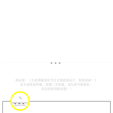
原标题：《王者荣耀发布节日主题皮肤设计，配色绝美！》
本文经授权转载，如需二次转载，请与原作者联系。
欢迎转发到朋友圈^_^