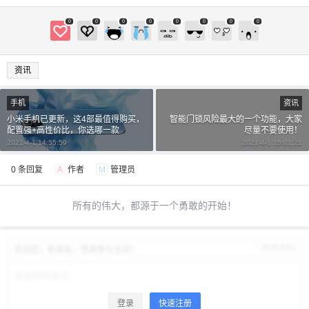
0
0
0
0
0
0
0
0
资讯
手机
资讯
小米手机已更新，这4部最值得购买，
智能门锁风险最大的一个功能，大家
配置强+高性价比，你选哪一款
尽量不要使用！
2021-4-1 14:55:59
2021-4-1 15:01:21
0 条回复
A
作者
M
管理员
所有的伟大，都源于一个勇敢的开始！
修改资料
欢迎您，新朋友，感谢参与互动！
登录
快速注册