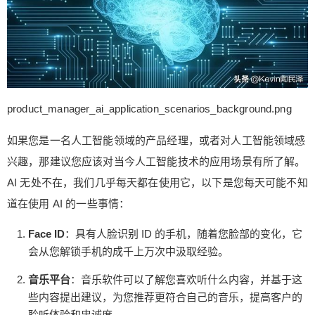
round.png 如果您是一名人工智能领域的产品经
理，或者对人工智能领域感兴趣，那建议您应该对
当今人工智能技术的应用场景有所了解。AI 无处不
在，我们几乎每天都在使用它，以下是您每天可能
不知道在使用 AI 的一些事情： Face ID：具有人脸
识别 ID 的手机，随着您脸部的变化，它会从您解锁
product_manager_ai_application_scenarios_background.png
手机的成千上万次中汲取经验。 音乐平台：音乐软
扫描二维码继续阅读
件可以了解您喜欢听什么内容，并基于这些内容提
如果您是一名人工智能领域的产品经理，或者对人工智能领域感
出建议，为您推荐更符合自己的音乐，提高客户的
兴趣，那建议您应该对当今人工智能技术的应用场景有所了解。
聆听体验和忠诚度。 视频平台：可以自动生成字
AI 无处不在，我们几乎每天都在使用它，以下是您每天可能不知
幕，比如 YouTube 的自动翻译成多种语言。 语音
识别：我们通过“嘿Siri”来唤醒手机，这些都是 AI 技
道在使用 AI 的一些事情：
术的应用。 社交媒体：AI 可以了解您的朋友是什么
Face ID
：具有人脸识别 ID 的手机，随着您脸部的变化，它
样的，并自动为他们打上标签， 以及为您推荐个性
会从您解锁手机的成千上万次中汲取经验。
化的媒体信息。 地图：您通过地图软件，比如高德
地图、百度地图等，使用 AI 来导航最佳线路，从而
音乐平台
：音乐软件可以了解您喜欢听什么内容，并基于这
更快的达到目的地。 1. 所见即知 product_manager
些内容提出建议，为您推荐更符合自己的音乐，提高客户的
_ai_application_scenarios_01.png 手机里的相机，
聆听体验和忠诚度。