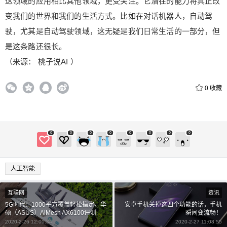
这领域的应用相比其他领域，更受关注。它潜在的能力将真正改
变我们的世界和我们的生活方式。比如在对话机器人，自动驾
驶，尤其是自动驾驶领域，这无疑是我们日常生活的一部分，但
是这条路还很长。
（来源： 桃子说AI ）
0
收藏
0
0
0
0
0
0
0
0
人工智能
互联网
资讯
5G时代：1000平方覆盖轻松搞定，华
安卓手机关掉这四个功能的话，手机
硕（ASUS）AiMesh AX6100评测
瞬间变流畅！
2020-2-26 12:00:34
2020-2-27 11:08:55