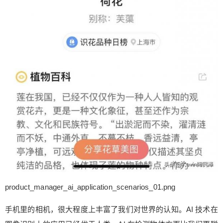
像，另一个则检查该生成的图像是否是真的。 5. 做
出预测 product_manager_ai_application_scenarios
_05.png 长期以来，人们通过分析数据和结果来预
测未来。AI 技术的发展，增强了这一点，不断从用
户数据中学习，产生更准确的预测。比如在医疗行
业，AI 扫描视网膜技术，通过比较视网膜照片来预
测年龄、性别、血压、体重等指标，来辅助医生诊
断疾病。 再比如通过 AI 技术来预测推送的最佳时
间，以提高用户的参与度。一名大学老师的时间表
和一名护士的时间表截然不同，在错误的时间为任
何一个人发送消息，不仅仅可能会被忽略，甚至可
能引起客户的反感，导致客户的流失。 AI 可以预测
客户生命周期每个步骤中客户流失的倾向，从而为
辅助运营人员采取挽留措施。通常而言，客户流失
率降低 1%，可以使获利能力提高 5%。 6. 自动行
product_manager_ai_application_scenarios_01.png
事 product_manager_ai_application_scenarios_06.
png 这领域的应用相比其他领域，更受关注。它潜
手机里的相机，很大程度上丰富了我们对世界的认知。AI 技术在
在的能力将真正改变我们的世界和我们的生活方