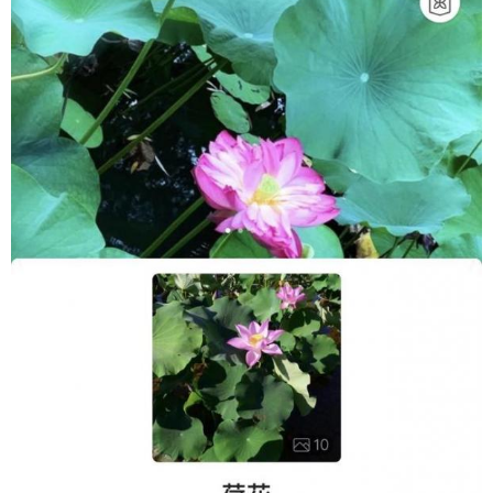
品之前对其进行交互和体验，从而增强了产品的实
用性。 3. 听和说 product_manager_ai_application
_scenarios_03.png 随着语音识别、自然语言处理
等技术的发展，计算机可以理解客户所说的话，理
解他们的意图或情感，根据不同客户的情绪识别功
能，来创造个性化的推荐消息。这里的想象空间很
大。比如，当有一个很激动的客户打电话投诉时，
人工智能技术识别出该情绪，然后将其路由给有耐
心的、同情心的客服人员去结局；如果是一个常规
的客服咨询电话，可以路由其常规的客户人员去解
决。 4. 内容创作 product_manager_ai_application
_scenarios_04.png AI 的一个重大应用领域就是内
容创作。Bloomberg 媒体最近推出了一项功能，该
功能可以自动生成全球新闻网站中最关键文章的单
句摘要。 AI 通过 GAN 生成对抗网络技术来生成一
些逼真的图像，通过输入图像数据，然后生成新的
图像。GAN 生成对抗网络技术主要是由生成器和鉴
别器组成，一个根据输入大量的图像数据来生成图