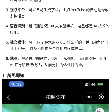
很大程度上丰富了我们对世界的认知。AI 技术在图
像识别上的应用已经优于人类。AI 在检测物体方面
视频平台
：可以自动生成字幕，比如 YouTube 的自动翻译成
比我们更聪明，平均而言，计算机可以识别大约 9
多种语言。
8% 的图像，人类大约是 94%。 如果您看到喜欢的
语音识别
：我们通过“嘿Siri”来唤醒手机，这些都是 AI 技术的
东西，可以对其进行拍照然后使用 AI 搜索识别它。
应用。
比如国内有一款 APP 叫识花君，您拍下一朵可能您
不认识的花，它会识别出这是什么花，以及关于这
社交媒体
：AI 可以了解您的朋友是什么样的，并自动为他们
花的相关解释说明。AI 不仅仅可以看到世界，而且
打上标签， 以及为您推荐个性化的媒体信息。
可以描述世界。 2. 增强现实 product_manager_ai_
地图
：您通过地图软件，比如高德地图、百度地图等，使用
application_scenarios_03.png 通过 AR 增强现实技
AI 来导航最佳线路，从而更快的达到目的地。
术来为产品创建 3D 模型以增强与客户之间的互
动，比如加拿大的电子商务平台 Shopify，国内的毒
1. 所见即知
APP 对于部分商品也使用了 3D 模型技术。 如果您
想看看客厅里的新茶几是什么样子的，您可以通过
宜家 APP 室内设计会给您留下深刻的印象。通过相
机指向您想要排放茶几的位置，它会在手机屏幕上
显示一个 3D 茶几，就好像放在您的客厅里一样。
通过这些技术，创建沉浸式的环境让客户在购买产