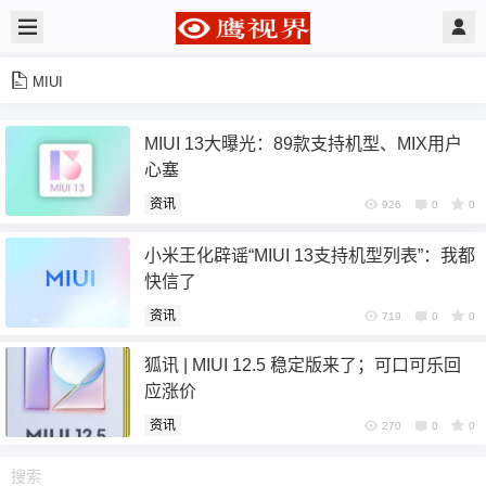
MIUI
MIUI 13大曝光：89款支持机型、MIX用户
心塞
资讯
926
0
0
小米王化辟谣“MIUI 13支持机型列表”：我都
快信了
资讯
719
0
0
狐讯 | MIUI 12.5 稳定版来了；可口可乐回
应涨价
资讯
270
0
0