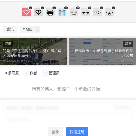
0
0
0
0
0
0
0
0
资讯
# MIUI
3
资讯
资讯
特斯拉车主追尾后身亡：死亡司机疑
神似厕纸！小米卷绕屏手机新外观专
为公安原副局长
利公布
2021-5-8 15:07:27
2021-5-12 9:07:33
0 条回复
A
作者
M
管理员
所有的伟大，都源于一个勇敢的开始！
修改资料
欢迎您，新朋友，感谢参与互动！
登录
快速注册