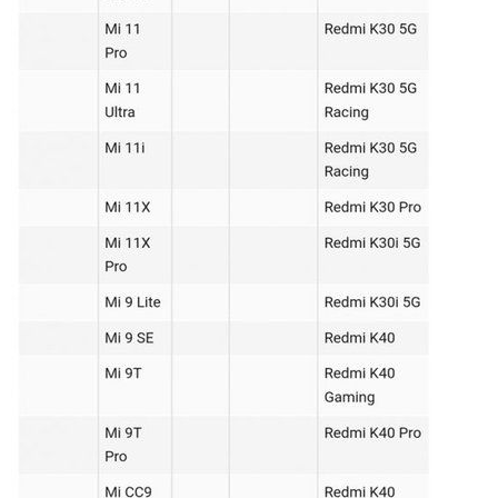
给鹰视界打赏
付费内容
2
5
10
元
元
元
20
50
自定义
元
元
¥
6位以上