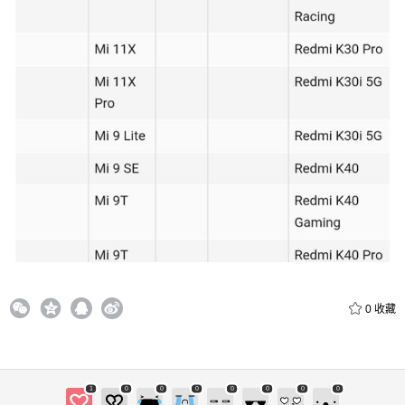
给鹰视界打赏
付费内容
2
5
10
元
元
元
20
50
自定义
元
元
0
收藏
¥
6位以上
6位以上
1
0
0
0
0
0
0
0