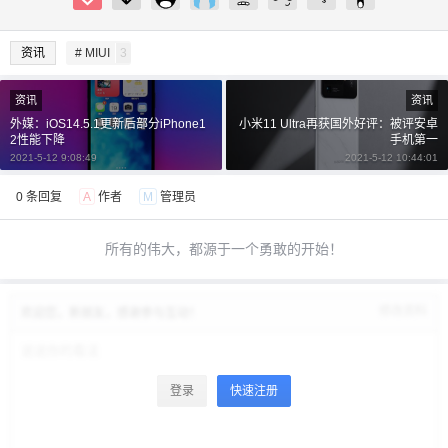
资讯
# MIUI
3
立刻支付
忘记密码？
找回
资讯
资讯
外媒：iOS14.5.1更新后部分iPhone1
小米11 Ultra再获国外好评：被评安卓
2性能下降
手机第一
立刻支付
2021-5-12 9:08:49
2021-5-12 10:44:01
0 条回复
A
作者
M
管理员
所有的伟大，都源于一个勇敢的开始！
修改资料
欢迎您，新朋友，感谢参与互动！
登录
快速注册