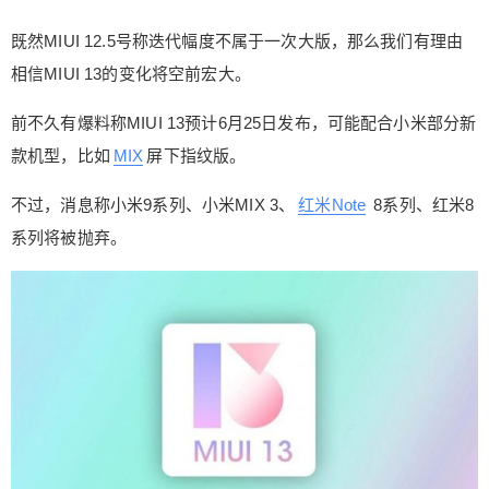
下来的重点工作除了继续优化MIUI 12.5并做机型适
配外，还有很大一部分精力要迁移到MIUI 13上。
既然MIUI 12.5号称迭代幅度不属于一次大版，那么我们有理由
既然MIUI 12.5号称迭代幅度不属于一次大版，那么
相信MIUI 13的变化将空前宏大。
我们有理由相信MIUI 13的变化将空前宏大。 前不
久有爆料称MIUI 13预计6月25日发布，可能配合小
前不久有爆料称MIUI 13预计6月25日发布，可能配合小米部分新
米部分新款机型，比如MIX屏下指纹版。 不过，消
款机型，比如
MIX
屏下指纹版。
息称小米9系列、小米MIX 3、红米Note 8系列、红
扫描二维码继续阅读
米8系列将被抛弃。 最新爆料修正了适配机型上的
不过，消息称小米9系列、小米MIX 3、
红米Note
8系列、红米8
一些说法，重新纳入小米9系列，但MIX系列就比较
系列将被抛弃。
尴尬了，只有MIX折叠屏一款可以升级。 红米方
面，Redmi 8/Note 7不在规划列表中，Note 8系列
倒是回归了。 当然，目前出现的这89款设备只是初
步名单，还请以最终的官方说法为准。毕竟，小米
MIX 2S、小米8系列同样不在MIUI 12.5前两批支持
名单，却还是会得到升级。 0 收藏