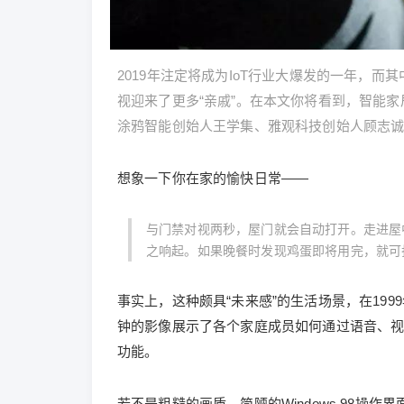
2019年注定将成为IoT行业大爆发的一年，而
视迎来了更多“亲戚”。在本文你将看到，智能家
涂鸦智能创始人王学集、雅观科技创始人顾志
想象一下你在家的愉快日常——
与门禁对视两秒，屋门就会自动打开。走进屋
之响起。如果晚餐时发现鸡蛋即将用完，就可
事实上，这种颇具“未来感”的生活场景，在1999年就被
钟的影像展示了各个家庭成员如何通过语音、
功能。
若不是粗糙的画质、简陋的Windows 98