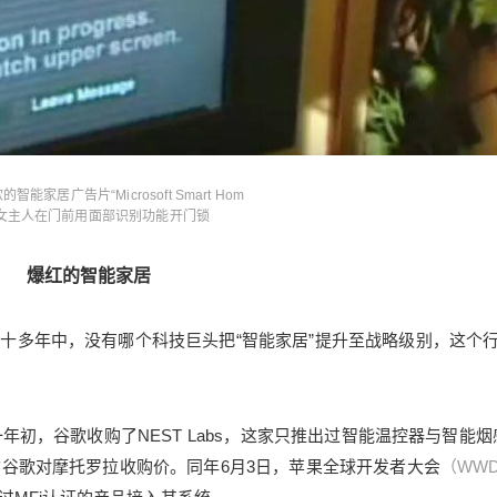
2019/5/01
鹰视界 @ 鹰视界
智能家居广告片“Microsoft Smart Hom
，女主人在门前用面部识别功能开门锁
给鹰视界打赏
爆红的智能家居
付费内容
2
5
10
元
元
元
十多年中，没有哪个科技巨头把“智能家居”提升至战略级别，这个
20
50
自定义
元
元
年初，谷歌收购了NEST Labs，这家只推出过智能温控器与智能烟
¥
前谷歌对摩托罗拉收购价。同年6月3日，苹果全球开发者大会
（WW
智能家居，一颗地平线下的朝
6位以上