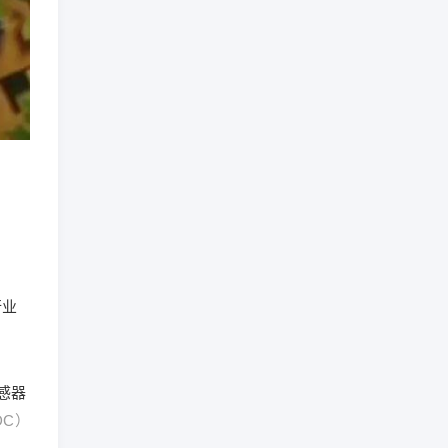
行业
感器
DC）