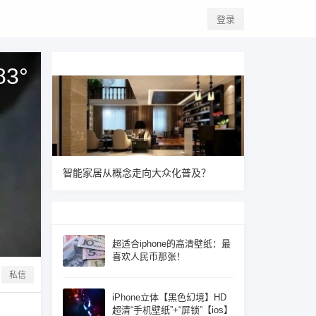
登录
83
°
智能家居从概念走向大众化普及？
超适合iphone的高清壁纸：最
喜欢人民币那张！
私信
iPhone立体【黑色幻境】HD
超清“手机壁纸”+“屏锁”【ios】