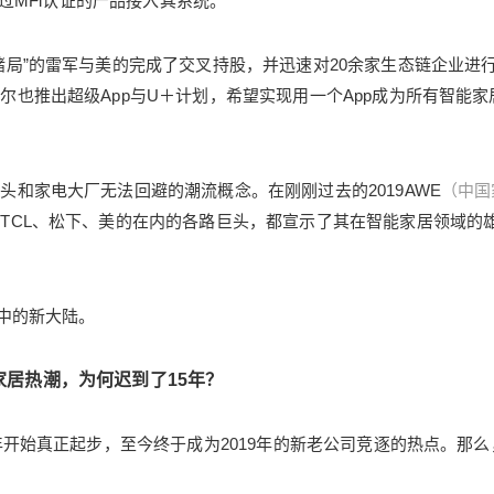
通过MFi认证的产品接入其系统。
阳
6位以上
赌局”的雷军与美的完成了交叉持股，并迅速对20余家生态链企业进
也推出超级App与U＋计划，希望实现用一个App成为所有智能家
2019年注定将成为IoT行业大爆发的一年，而其中
IoT最频繁的应用场景还在家庭，这意味着，以往
立刻支付
忘记密码？
找回
“孤军奋战”的智能电视迎来了更多“亲戚”。在本文
你将看到，智能家居的开放与封闭之争，入口之
和家电大厂无法回避的潮流概念。在刚刚过去的2019AWE
（中国
立刻支付
争，以及小米AIoT战略委员会主席范典、涂鸦智
TCL、松下、美的在内的各路巨头，都宣示了其在智能家居领域的
能创始人王学集、雅观科技创始人顾志诚等头部
和独角兽公司高管、一线从业人士与作者对谈的
精彩观点。 想象一下你在家的愉快日常—— 与门
扫描二维码继续阅读
中的新大陆。
禁对视两秒，屋门就会自动打开。走进屋中按下
玄关处控制板的“回家”模式，灯光亮起、窗帘拉
开、喜欢的音乐也随之响起。如果晚餐时发现鸡
家居热潮，为何迟到了15年？
蛋即将用完，就可扫描包装盒上的条形码，桌上
电脑屏幕马上提示鸡蛋已被加进购物车….. 事实
年开始真正起步，至今终于成为2019年的新老公司竞逐的热点。那么
上，这种颇具“未来感”的生活场景，在1999年就
被微软拍成广告，以“Microsoft Smart Home”之名