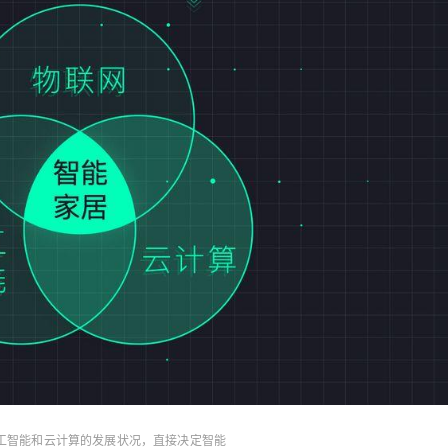
开发者大会（WWDC）上，苹果也推出智能家居
平台HomeKit，授权通过MFi认证的产品接入其系
统。 国内的公司也没有闲着，刚与董明珠立下十
亿“赌局”的雷军与美的完成了交叉持股，并迅速对
20余家生态链企业进行投资，正式踏足智能家居
领域；紧接着，京东与海尔也推出超级App与U＋
计划，希望实现用一个App成为所有智能家居的
入口。 五年后的今天，智能家居几乎成了所有互
联网巨头和家电大厂无法回避的潮流概念。在刚
刚过去的2019AWE（中国家电及消费电子博览
会）大会上，包括华为、海尔、TCL、松下、美
的在内的各路巨头，都宣示了其在智能家居领域
的雄心。 智能家居产业终于走出“概念”，成为诸
多公司眼中的新大陆。 智能家居热潮，为何迟到
了15年？ 此前尚不具备规模化基础的智能家居，
到2014年开始真正起步，至今终于成为2019年的
新老公司竞逐的热点。那么，这个产业为何迟到
工智能和云计算的发展状况，直接决定智能
了15年？ 智能家居的普及，多少要看看技术的脸