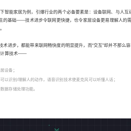
发布[1]。这段6分钟的影像展示了各个家庭成员如
当下智能家居为例，引爆行业的两个必备要素是：设备联网、与人互
何通过语音、视觉识别、中控板等交互方式，完
成灯光控制、安防、影音娱乐、购物等功能。 若
诞生的基础——技术进步令联网更快捷，也令家居设备更易理解人的
不是粗糙的画质、简陋的Windows 98操作界面以
务。
及女主角掏出的微软口袋电脑，你大概很难意识
到这则广告的时代。然而世界并未如你想象那样
ee等技术进步，都能带来联网畅快度的明显提升，而“交互”却并不那么
一日千里——尽管电子产业发展日新月异，目前
云计算技术——
实现的智能家居工作场景，却与二十年前的想象
并无二致。 20年前微软的智能家居广告片“Micros
家居设备；
oft Smart Home”，女主人在门前用面部识别功能
开门锁 爆红的智能家居 尽管微软广告片描绘的生
可以识别/理解人的动作，语音识别技术使麦克风可以听懂人话；
活相当美妙，但此后的十多年中，没有哪个科技
与数据存储处理功能。
巨头把“智能家居”提升至战略级别，这个行业在冷
宫度过了15年漫漫长夜。 智能家居产业真正意义
上的元年是2014年。那一年初，谷歌收购了NES
T Labs，这家只推出过智能温控器与智能烟感器
两款产品的公司卖身价是32亿美元，仅次于此前
谷歌对摩托罗拉收购价。同年6月3日，苹果全球