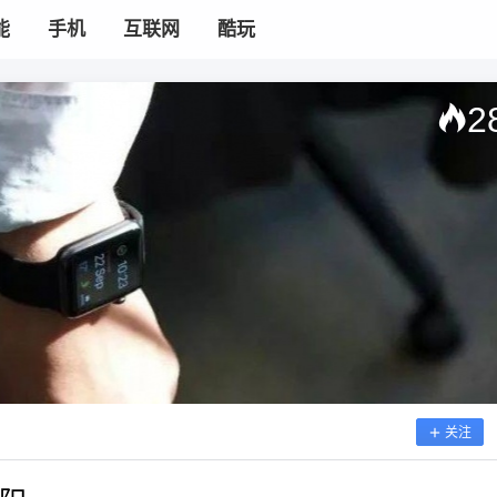
能
手机
互联网
酷玩
2
关注