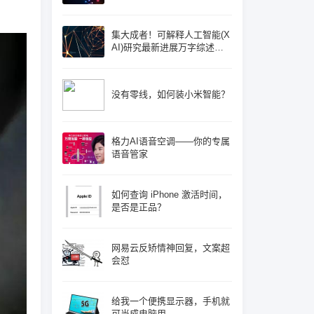
集大成者！可解释人工智能(X
AI)研究最新进展万字综述论
文: 概念体系机遇和挑战—构
建负责任的人工智能
没有零线，如何装小米智能？
格力AI语音空调——你的专属
语音管家
如何查询 iPhone 激活时间，
是否是正品？
网易云反矫情神回复，文案超
会怼
给我一个便携显示器，手机就
可当成电脑用