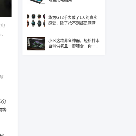
华为GT2手表戴了1天的真实
感受，除了抢不到都是满满的
能电
优点！
典、
小米这款养鱼神器，轻松排水
自带供氧且一键喂食，你一定
心动了吧
随
6分
物等
时代。