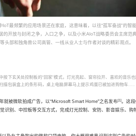
其中IoT最频繁的应用场景还在家庭，这意味着，以往“孤军奋战”的智
居的开放与封闭之争，入口之争，以及小米AIoT战略委员会主席范
诚等头部和独角兽公司高管、一线从业人士与作者对谈的精彩观点。
中按下玄关处控制板的“回家”模式，灯光亮起、窗帘拉开、喜欢的音乐也
扫描包装盒上的条形码，桌上电脑屏幕马上提示鸡蛋已被加进购物车…..
[1]
微软拍成广告，以“Microsoft Smart Home”之名发布
。这段
视觉识别、中控板等交互方式，完成灯光控制、安防、影音娱乐、购
操作界面以及女主角掏出的微软口袋电脑，你大概很难意识到这则广告的