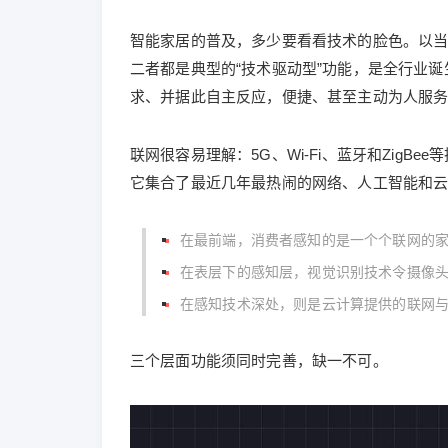
智能家居的普及，多少要看看技术的脸色。以
二者都是典型的“技术驱动型”功能，是全行业
求、并据此自主反应，便捷、甚至主动为人服
联网很容易理解：5G、Wi-Fi、蓝牙和ZigB
它集合了最近几年最热闹的网络、人工智能和
在最前端，消费者感知的是一个个联网的
在表层下的感知层，视觉识别技术令摄像头
在感知技术深处，则是云计算提供的联网
三个层面功能须同时完善，缺一不可。