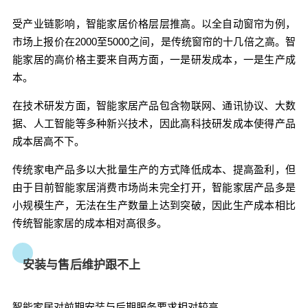
期安装与后期服务要求相对较高。 个性化定制解决
受产业链影响，智能家居价格层层推高。
以全自动窗帘为例，
方案需要配合大量现场勘查设计与交流沟通的工
市场上报价在2000至5000之间，是传统窗帘的十几倍之高。
智
作，存在一定的技术含量，而大部分用户了解的信
能家居的高价格主要来自两方面，一是研发成本，一是生产成
息有限，因此前期安装的问题往往限制了用户的选
本。
择。 售后服务对专业性、反应速度的要求也极高，
并且线下服务体系的建设需要大量的时间、资金、
在技术研发方面，智能家居产品包含物联网、通讯协议、大数
人力、物力的投入。市场调查数据显示，80%集成
据、人工智能等多种新兴技术，因此高科技研发成本使得产品
服务商团队规模在20人以下，大部分企业在售后服
成本居高不下。
务体系建设方面都无法满足用户需求。 数据安全问
题 智能家居产品是一种联网设备，在这种万物互
传统家电产品多以大批量生产的方式降低成本、提高盈利，但
联的时代，隐私信息安全是消费者重点担心的问
由于目前智能家居消费市场尚未完全打开，智能家居产品多是
题。以智能音箱为例，亚马逊和谷歌都曾爆出数据
小规模生产，无法在生产数量上达到突破，因此生产成本相比
安全问题，这些设备在接受用户命令时也可以远程
传统智能家居的成本相对高很多。
存储音频，可能收集到用户的敏感数据。对于用户
而言，他们不会希望自己的隐私被其他人甚至黑客
安装与售后维护跟不上
所利用。因此在权衡便利与隐私保护的过程中，企
业需要获得用户更多的信任。 用户不买单 对于国内
的工薪消费群体，购买能力限制了智能家居在这个
智能家居对前期安装与后期服务要求相对较高。