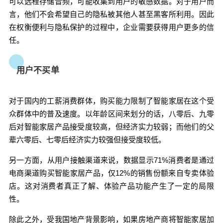
可以远程存储音频，可能收集到用户的敏感数据。
对于用户而
言，他们不会希望自己的隐私被其他人甚至黑客所利用。
因此
¥
在权衡便利与隐私保护的过程中，企业需要获得用户更多的信
6位以上
任。
6位以上
用户不买单
对于国内的工薪消费群体，购买能力限制了智能家居在这个受
立刻支付
忘记密码？
找回
众群体中的普及速度。
以年龄区间来划分的话，八零后、九零
后对智能家居产品接受度较高，但经济实力较弱；
而他们的父
立刻支付
辈六零后、七零后经济实力较强但接受度较低。
另一方面，从用户接触渠道来说，数据显示71%消费者是通过
电商渠道购买智能家居产品，仅12%的销售份额来自专卖体验
店。
这对消费者真正了解、体验产品功能产生了一定的局限
性。
除此之外，受我国地产背景影响，如果房地产商将智能家居加