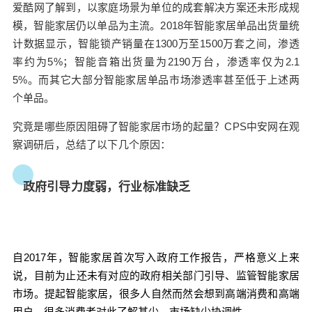
爱酷网了解到，以家庭场景为单位的成套解决方案还未形成规
能家居”的概念逐渐在大众中出现。时至今日谈及这
个市场，不少业内人士都认为市场现状“内热外冷”，
模，智能家居仍以单品为主流。
2018年智能家居单品出货量统
“智能家居风口论”吹了很久但仍未有大规模爆发。
计数据显示，智能锁产销量在1300万至1500万套之间，渗透
爱酷网了解到，以家庭场景为单位的成套解决方案
率约为5%；
智能音箱出货量为2190万台，渗透率仅为2.1
还未形成规模，智能家居仍以单品为主流。2018年
5%。
而其它大部分智能家居单品市场渗透率甚至低于上述两
智能家居单品出货量统计数据显示，智能锁产销量
个单品。
在1300万至1500万套之间，渗透率约为5%；智能
扫描二维码继续阅读
究竟是哪些原因阻碍了智能家居市场的起量？
CPS中安网在观
音箱出货量为2190万台，渗透率仅为2.15%。而其
察调研后，总结了以下几个原因：
它大部分智能家居单品市场渗透率甚至低于上述两
个单品。 究竟是哪些原因阻碍了智能家居市场的起
量？CPS中安网在观察调研后，总结了以下几个原
政府引导力度弱，行业标准缺乏
因： 政府引导力度弱，行业标准缺乏 自2017年，
智能家居首次写入政府工作报告，严格意义上来
说，目前为止还未有对应的政府相关部门引导、监
管智能家居市场。提起智能家居，很多人自然而然
自2017年，智能家居首次写入政府工作报告，严格意义上来
会想到高端消费和高端用户，很多消费者对此了解
说，目前为止还未有对应的政府相关部门引导、监管智能家居
甚少，市场缺少协调性。 行业缺乏标准。一直到今
市场。
提起智能家居，很多人自然而然会想到高端消费和高端
天，政府相关部门都没有制订出我国的统一国家标
用户，很多消费者对此了解甚少，市场缺少协调性。