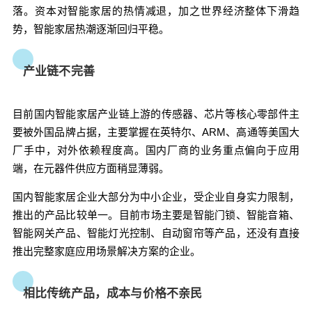
业务重点偏向于应用端，在元器件供应方面稍显薄
落。
资本对智能家居的热情减退，加之世界经济整体下滑趋
弱。 国内智能家居企业大部分为中小企业，受企业
势，智能家居热潮逐渐回归平稳。
自身实力限制，推出的产品比较单一。目前市场主
要是智能门锁、智能音箱、智能网关产品、智能灯
产业链不完善
光控制、自动窗帘等产品，还没有直接推出完整家
庭应用场景解决方案的企业。 相比传统产品，成本
目前国内智能家居产业链上游的传感器、芯片等核心零部件主
与价格不亲民 受产业链影响，智能家居价格层层推
要被外国品牌占据，主要掌握在英特尔、ARM、高通等美国大
高。以全自动窗帘为例，市场上报价在2000至5000
之间，是传统窗帘的十几倍之高。智能家居的高价
厂手中，对外依赖程度高。
国内厂商的业务重点偏向于应用
格主要来自两方面，一是研发成本，一是生产成
端，在元器件供应方面稍显薄弱。
本。 在技术研发方面，智能家居产品包含物联网、
国内智能家居企业大部分为中小企业，受企业自身实力限制，
通讯协议、大数据、人工智能等多种新兴技术，因
推出的产品比较单一。
目前市场主要是智能门锁、智能音箱、
此高科技研发成本使得产品成本居高不下。 传统家
智能网关产品、智能灯光控制、自动窗帘等产品，还没有直接
电产品多以大批量生产的方式降低成本、提高盈
推出完整家庭应用场景解决方案的企业。
利，但由于目前智能家居消费市场尚未完全打开，
智能家居产品多是小规模生产，无法在生产数量上
达到突破，因此生产成本相比传统智能家居的成本
相比传统产品，成本与价格不亲民
相对高很多。 安装与售后维护跟不上 智能家居对前