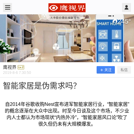
2019/8/06
鹰视界 @ 鹰视界
245
°
鹰视界
关注
私信
2019-8-6 7:30:50
智能家居是伪需求吗？
自2014年谷歌收购Nest宣布进军智能家居行业，“智能家居”
智能家居是伪需求吗？
的概念逐渐在大众中出现。时至今日谈及这个市场，不少业
内人士都认为市场现状“内热外冷”，“智能家居风口论”吹了
很久但仍未有大规模爆发。
自2014年谷歌收购Nest宣布进军智能家居行业，“智