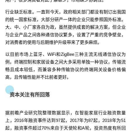
准，大部分研产一体的企业只能参照国外标准。
大、中、小厂家各自为政，虽然提供成套的解决方
行业缺乏标准。
一直到今天，政府相关部门都没有制订出我国
案，但企业与企业产品之间各种通信协议繁多，设
的统一国家标准，大部分研产一体的企业只能参照国外标准。
置了严重的竞争壁垒，对消费者的使用与后期维护
大、中、小厂家各自为政，虽然提供成套的解决方案，但企业
升级带来了更多麻烦。 以目前市场上蓝牙、WiFi和
与企业产品之间各种通信协议繁多，设置了严重的竞争壁垒，
ZigBee三种主流无线通信协议为例，终端控制和家
对消费者的使用与后期维护升级带来了更多麻烦。
居设备之间大多采用单独一种协议，传输流畅且成
以目前市场上蓝牙、WiFi和ZigBee三种主流无线通信协议为
本较低，而兼容多种传输协议的终端网关设备价格
例，终端控制和家居设备之间大多采用单独一种协议，传输流
偏高，且传输性能并不比前者更好。 资本关注有所
畅且成本较低，而兼容多种传输协议的终端网关设备价格偏
回落 据前瞻产业研究院整理数据显示，在智能家居
行业融资数量上，2016年融资事件达到97起，2017
高，且传输性能并不比前者更好。
年为87起，2018年为51起，融资事件超过70%来自
于天使轮和A轮，投资热度有所回落。资本对智能家
资本关注有所回落
居的热情减退，加之世界经济整体下滑趋势，智能
家居热潮逐渐回归平稳。 产业链不完善 目前国内智
据前瞻产业研究院整理数据显示，在智能家居行业融资数量
能家居产业链上游的传感器、芯片等核心零部件主
上，2016年融资事件达到97起，2017年为87起，2018年为51
要被外国品牌占据，主要掌握在英特尔、ARM、高
起，融资事件超过70%来自于天使轮和A轮，投资热度有所回
通等美国大厂手中，对外依赖程度高。国内厂商的