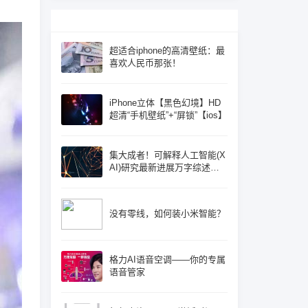
超适合iphone的高清壁纸：最
喜欢人民币那张！
iPhone立体【黑色幻境】HD
超清“手机壁纸”+“屏锁”【ios】
集大成者！可解释人工智能(X
AI)研究最新进展万字综述论
文: 概念体系机遇和挑战—构
建负责任的人工智能
没有零线，如何装小米智能？
格力AI语音空调——你的专属
语音管家