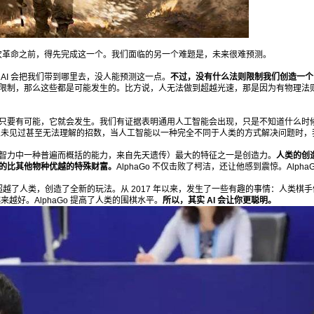
伊隆・马斯克是人工智能”
6位以上
一次革命之前，得先完成这一个。我们面临的另一个难题是，未来很难预测。
AI 科学家：“我怀疑伊隆・马斯克是人工智能” 人
AI 会把我们带到哪里去，没人能预测这一点。
不过，没有什么法则限制我们创造一个 A
工智能已经成为我们生活的这个时代里最强大的
限制，那么这些都是可能发生的。比方说，人无法做到超越光速，那是因为有物理法
立刻支付
忘记密码？
找回
力量之一。 人脸识别植入我们的手机同时也走进
了社区和街道，语音识别让我们能和机器对话，
只要有可能，它就会发生。我们有证据表明通用人工智能会出现，只是不知道什么时
立刻支付
实时翻译使跨语言交流变得比以往更轻松，机器
手们从未见过甚至无法理解的招数，当人工智能以一种完全不同于人类的方式解决问题时，
诊断、自动驾驶……人工智能几乎渗透到了人类
智力中一种普遍而概括的能力，来自先天遗传）最大的特征之一是创造力。
人类的创
社会的方方面面。 然而另一方面，人们却对人工
的比其他物种优越的特殊财富。
AlphaGo 不仅击败了柯洁，还让他感到震惊。AlphaG
智能和人类共同相处的未来生活充满未知、疑惑
扫描二维码继续阅读
 超越了人类，创造了全新的玩法。从 2017 年以来，发生了一些有趣的事情：人类棋
来越好。AlphaGo 提高了人类的围棋水平。
所以，其实 AI 会让你更聪明。
和担忧。人工智慧究竟是人类的帮手还是对手？
它会威胁到人类的生存吗？越来越强大的人工智
能会剥夺人类的工作权并让我们存在的意义变得
越来越弱吗？ 带着这些问题，爱范儿专访了世界
十大 AI 科学家之一特伦斯·谢诺夫斯基（Terrenc
e Sejnowski）。 01 关于特伦斯·谢诺夫斯基 世
界十大 AI 科学家之一、美国在世仅三位的“四院