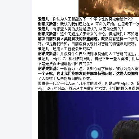
爱范儿：
你认为人工智能的下一个革命性的突破会是什么？
谢诺夫斯基：
我认为我们还处在 AI 革命的开始。在思考下
爱范儿：
有哪些人类的技能是您认为 AI 无法做到的？
谢诺夫斯基：
这个问题是关于未来的推论，但是我们并不知道 
解决目前只有人类能解决的那些问题。
既然没有这样一个法则
制。但是据我所知，目前没有发现针对智能的物理法则限制。
爱范儿：
通用人工智能会出现吗？
谢诺夫斯基：
并没有什么自然法则限制通用人工智能的诞生，
爱范儿：
AlphaGo 和柯洁对局时，曾经下出一些人类棋
不是无法真正理解他们所做的事？
谢诺夫斯基：
一般智力（注：认知心理学概念，被认为是人类
一个天赋，它让我们能够发现并解决特殊问题，这是人类拥有
了人类棋手从未想象到的新招数。
围棋是一代又一代人玩了几千年的游戏，但是现在 AlphaGo
AlphaGo 的对局，然后从中吸收新的招数，他们的棋艺变得越