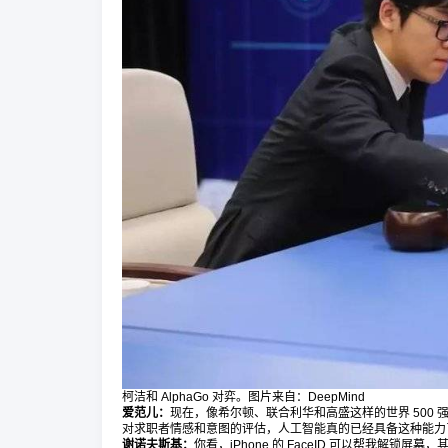
柯洁和 AlphaGo 对弈。图片来自：DeepMind
爱范儿：
现在，像希尔顿、联合利华和高盛这样的世界 500 
对求职者情感和意图的评估，人工智能真的已经具备这种能力
谢诺夫斯基：
你看，iPhone 的 FaceID 可以帮我