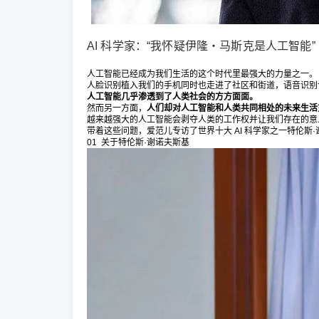
AI 科学家：“我怀疑伊隆・马斯克是人工智能”
人工智能已经成为我们生活的这个时代里最强大的力量之一。
人脸识别植入我们的手机同时也走进了社区和街道，语音识别
人工智能几乎渗透到了人类社会的方方面面。
然而另一方面，
人们却对人工智能和人类共同相处的未来生活
越来越强大的人工智能会剥夺人类的工作权并让我们存在的意
带着这些问题，爱范儿专访了世界十大 AI 科学家之一特伦斯·谢诺夫斯
01 关于特伦斯·谢诺夫斯基