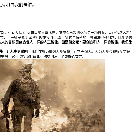
会搞明白我们是谁。
区别；也有人认为 AI 可以和人类比肩，甚至会自我进化为另一种智慧，对此你怎么看
比方，一把锤子能翻译吗？现在我们可以用 AI 这个特别的工具解决很多问题，比如语
2019/12/19
Nancy @ 鹰视界
有些人的目标是创造像人一样的人工智能，但是何必呢？要创造和人一样的智能，我们
能，让人类更聪明。
我们在努力增强人类智慧，让它更强大。因为人类会犯很多错误
来战争吧，它可以帮我们彼此互动以创造一个更好的世界。
给Nancy打赏
付费内容
2
5
10
元
元
元
20
50
自定义
元
元
¥
AI 科学家谢诺夫斯基：“我怀疑
6位以上