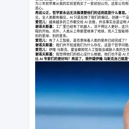
为三年前苹果从我的实验室购买了一家初创公司，这家公司用
恶心。
再说公正，哲学家永远无法搞清楚他们的话到底是什么意思。
见，全人类都有偏见，AI 只是反映了我们的偏见。创建一个没有
爱范儿：
越来越多的工作都交给 AI 去做，并且事实总是证明
谢诺夫斯基：
工厂里已经有了机器人，活干得比人更好，这只是
程的开始。另外，人类从上帝那里继承了地球，而人工智能将
别的星球、别的星系。
爱范儿：
有了人工智能，是否意味着人类的使命已经完成了？
谢诺夫斯基：
我们并不知道我们为什么存在，这是个哲学问题。
爱范儿：
伊隆·马斯克、霍金都担忧人工智能会威胁人类的生
谢诺夫斯基：
我觉得他们的担心没什么根据，他们也不是 AI
比 AI 专家们的更好吗？再说了，我怀疑伊隆·马斯克自己就是个