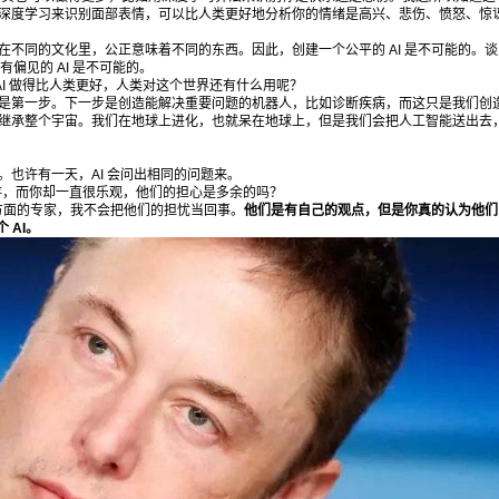
深度学习来识别面部表情，可以比人类更好地分析你的情绪是高兴、悲伤、愤怒、惊
吗？现在我们可以用 AI 这个特别的工具解决很多
问题，比如语言、视觉、语音等等。事实上，我
在不同的文化里，公正意味着不同的东西。因此，创建一个公平的 AI 是不可能的。
偏见的 AI 是不可能的。
们用 AI 所做的事情非同寻常。有些人的目标是创
 AI 做得比人类更好，人类对这个世界还有什么用呢？
造像人一样的人工智能，但是何必呢？要创造和
第一步。下一步是创造能解决重要问题的机器人，比如诊断疾病，而这只是我们创造 
继承整个宇宙。我们在地球上进化，也就呆在地球上，但是我们会把人工智能送出去
人一样的智能，我们生孩子就好了。 我们的目标
应当完全不一样，也就是创造和人类兼容的人工
也许有一天，AI 会问出相同的问题来。
智能，让人类更聪明。我们在努力增强人类智
存，而你却一直很乐观，他们的担心是多余的吗？
 方面的专家，我不会把他们的担忧当回事。
他们是有自己的观点，但是你真的认为他们
慧，让它更强大。因为人类会犯很多错误，比如
 AI。
发动巨大的战争，让很多人丧命。让我们创造 AI
来阻止未来战争吧，它可以帮我们彼此互动以创
造一个更好的世界。 爱范儿：你认为人工智能的
下一个革命性的突破会是什么？ 谢诺夫斯基：我
认为我们还处在 AI 革命的开始。在思考下一次革
命之前，得先完成这一个。我们面临的另一个难
题是，未来很难预测。 爱范儿：有哪些人类的技
能是您认为 AI 无法做到的？ 谢诺夫斯基：这个
问题是关于未来的推论，但是我们并不知道 AI 会
把我们带到哪里去，没人能预测这一点。不过，