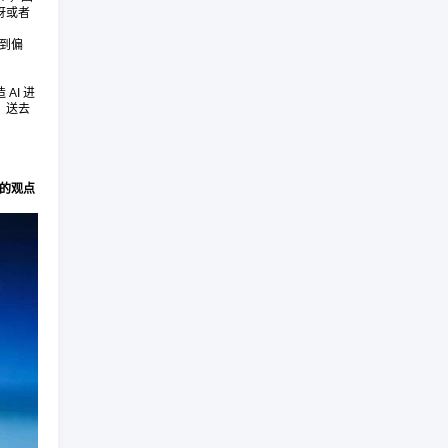
讶或者
谈到偏
AI 进
，送去
的观点