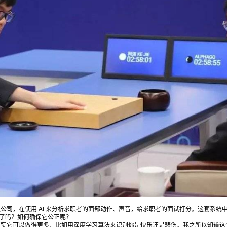
院士”之一、全球 AI 专业会议 NIPS 基金会主
席。 特伦斯·谢诺夫斯基是深度学习的先驱和奠基
者，曾于 1985 年和图灵奖得主杰弗里·辛顿共同
发明玻尔兹曼机，将神经网络算法和机器学习带
入一个新的发展时期。 02 谢诺夫斯基的“金句” 有
些人的目标是创造像人一样的人工智能，但是何
必呢？要创造和人一样的智能，我们生孩子就好
了。 AI 会让你更聪明。 全人类都有偏见，AI 只
是反映了我们的偏见。创建一个没有偏见的 AI 是
不可能的。 我怀疑伊隆·马斯克自己就是个 AI。
如果继续沿着这个方向前进，终有一天我们会搞
明白我们是谁。 人类可以残酷对待彼此，AI 为什
么不能？ 以下是此次专访的文字记录（整理
后）： 爱范儿：有人认为 AI 只是一种工具，本
质上和一把锤子没有区别；也有人认为 AI 可以和
人类比肩，甚至会自我进化为另一种智慧，对此
强公司，在使用 AI 来分析求职者的面部动作、声音，给求职者的面试打分。这套系统
你怎么看？ 谢诺夫斯基：AI 现在是工具，但它是
了吗？如何确保它公正呢？
一种特别的工具。打个比方，一把锤子能翻译
解锁屏幕，其实它可以做得更多，比如用深度学习算法来识别你是快乐还是悲伤。我之所以知道