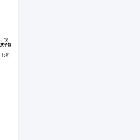
？
言、视
生孩子就
，比如