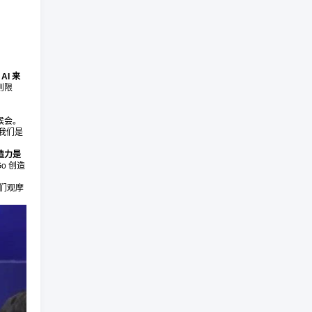
I 来
则限
候会。
我们是
造力是
o 创造
手们观摩