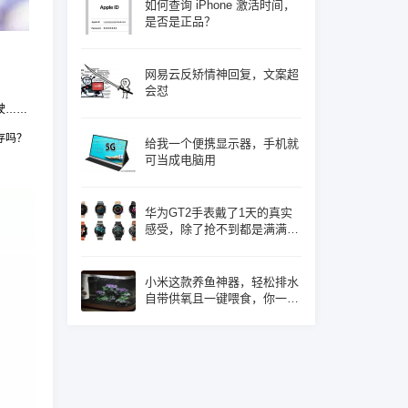
如何查询 iPhone 激活时间，
是否是正品？
网易云反矫情神回复，文案超
会怼
驶……
存吗？
给我一个便携显示器，手机就
可当成电脑用
华为GT2手表戴了1天的真实
感受，除了抢不到都是满满的
优点！
小米这款养鱼神器，轻松排水
自带供氧且一键喂食，你一定
心动了吧