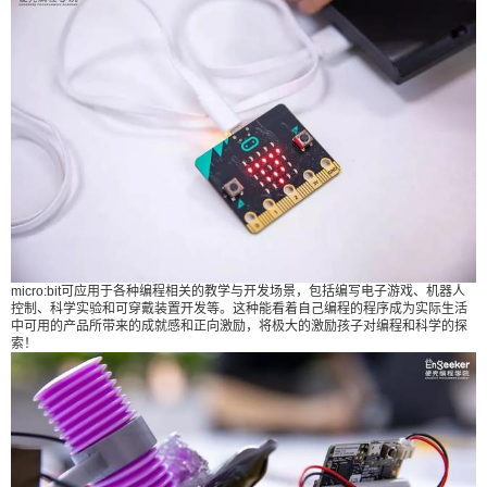
给Nancy打赏
micro:bit可应用于各种编程相关的教学与开发场景，包括编写电子游戏、机器人
控制、科学实验和可穿戴装置开发等。这种能看着自己编程的程序成为实际生活
付费内容
2
5
10
中可用的产品所带来的成就感和正向激励，将极大的激励孩子对编程和科学的探
元
元
元
索！
20
50
自定义
元
元
¥
6位以上