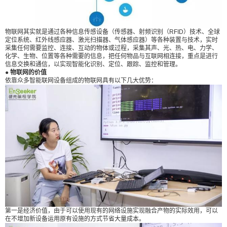
售、物流、安防等领域中，依靠其及时反馈的特
点，可以节省大量时间成本，以及减少其他意外损
失。 ● 融入物联网里的STEAM教育 许多人也许会
物联网其实就是通过各种信息传感设备（传感器、射频识别（RFID）技术、全球
定位系统、红外线感应器、激光扫描器、气体感应器）等各种装置与技术，实时
觉得，面对人工智能、物联网这种词汇的时候，感
采集任何需要监控、连接、互动的物体或过程，采集其声、光、热、电、力学、
觉其实离自己很遥远。其实不然，在国外的STAEM
化学、生物、位置等各种需要的信息，把任何物品与互联网相连接，重点是进行
信息交换和通信，以实现智能化识别、定位、跟踪、监控和管理。
教育里，早就把这些看似高大上的知识融会在他们
● 物联网的价值
依靠众多智能联网设备组成的物联网具有以下几大优势：
的教育体系中了。 硬壳少儿编程学院正是采用北美
同步的STEAM教育模式， 软件+硬件的课堂模式，
特设物联网相关项目课程。每节课都是一个项目教
学，纯外教英语教学，为中国小朋友打造原汁原味
编程STEAM课程。 ● 硬壳少儿编程的优质物联网课
基于micro：bit开发的物联网课程，让学生了解什么
是智能家居，什么是物联网应用。并且通过micro:bi
t及传感器将家中的各种设备连接在一起，然后可以
通过编程进行控制。 孩子只需将自己在线上用mak
ecode图形化编程等编程语言编写的程序，通过usb
接口输入micro:bit，micro:bit就可以指挥外接设备进
第一是经济价值，由于可以使用现有的网络设施实现融合产物的实际效用，可以
在不增加新设备运用原有设施的方式节省大量成本。
行工作。 比如你可以做出一个智能浇水系统，先是