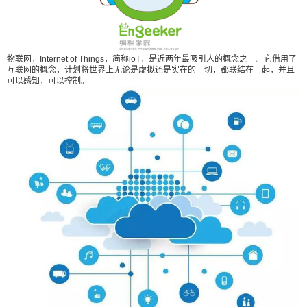
吸引人的概念之一。它借用了互联网的概念，计划
将世界上无论是虚拟还是实在的一切，都联结在一
起，并且可以感知，可以控制。 物联网其实就是通
过各种信息传感设备（传感器、射频识别（RFID）
物联网，Internet of Things，简称ioT，是近两年最吸引人的概念之一。它借用了
互联网的概念，计划将世界上无论是虚拟还是实在的一切，都联结在一起，并且
技术、全球定位系统、红外线感应器、激光扫描
可以感知，可以控制。
器、气体感应器）等各种装置与技术，实时采集任
何需要监控、连接、互动的物体或过程，采集其
扫描二维码继续阅读
声、光、热、电、力学、化学、生物、位置等各种
需要的信息，把任何物品与互联网相连接，重点是
进行信息交换和通信，以实现智能化识别、定位、
跟踪、监控和管理。 ● 物联网的价值 依靠众多智能
联网设备组成的物联网具有以下几大优势： 第一是
经济价值，由于可以使用现有的网络设施实现融合
产物的实际效用，可以在不增加新设备运用原有设
施的方式节省大量成本。 第二则是信息交换价值，
物联网中的设备可以使用互联网同样的IP进行信息
交流，因此对于信息之间的交互和访问没有额外损
耗。 第三是应用价值，物联网可以投入到工业，零