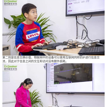
利用传感器感知到土壤的干湿程度，当土壤的干燥
达到一定程度时，就会启动浇水系统，给土壤浇水
增加湿度。此系统就可以用在浇水养花的日常生活
中去。 micro:bit可应用于各种编程相关的教学与开
发场景，包括编写电子游戏、机器人控制、科学实
验和可穿戴装置开发等。这种能看着自己编程的程
序成为实际生活中可用的产品所带来的成就感和正
向激励，将极大的激励孩子对编程和科学的探索！
● 学习物联网课程的好处 科学实践能力 让孩子能在
实际项目中应用科学知识，帮助孩子掌握正确的科
第二则是信息交换价值，物联网中的设备可以使用互联网同样的IP进行信息交
流，因此对于信息之间的交互和访问没有额外损耗。
学研究方法。 动手能力 让孩子亲自上手组装设备，
就像在搭积木，但又比积木更多样有趣，直接锻炼
孩子的动手能力。 创意思维扩展 micro:bit可以和连
接不同外接设备，从而实现多种功能，多学科结合
的玩法将让孩子掌握改进与创新事物的方法。 物联
网知识 让孩子提前打造下一代互联网的核心竞争
力，从小能快人一步！ (来源： 硬壳少儿编程学院
) 0 收藏