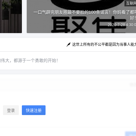
互联
一口气辟完朋友圈最不要脸的100条谣言！你妈看了都
立刻支付
好
2020-7-28 4:30:
扫描二维码继续阅读
这世上所有的不公平都是因为当事人能
的伟大，都源于一个勇敢的开始！
修
登录
快速注册