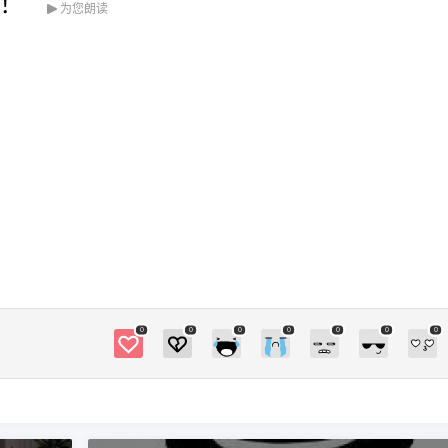
！
鹰视界 @ 鹰视界
为您朗读
给鹰视界打赏
付费内容
2
5
10
元
元
元
20
50
自定义
元
元
¥
为了梦想中的家，奋斗吧少
6位以上
年！
6位以上
0
0
0
0
0
0
0
#你梦想的家是什么样的呢？ 0 收藏
立刻支付
忘记密码？
找回