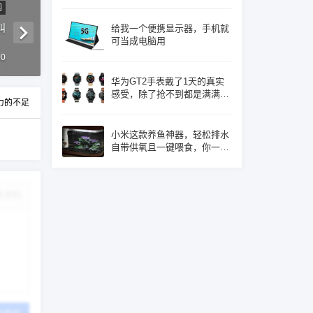
网
叫
给我一个便携显示器，手机就
！
可当成电脑用
00
华为GT2手表戴了1天的真实
感受，除了抢不到都是满满的
力的不足
优点！
小米这款养鱼神器，轻松排水
自带供氧且一键喂食，你一定
心动了吧
改资料