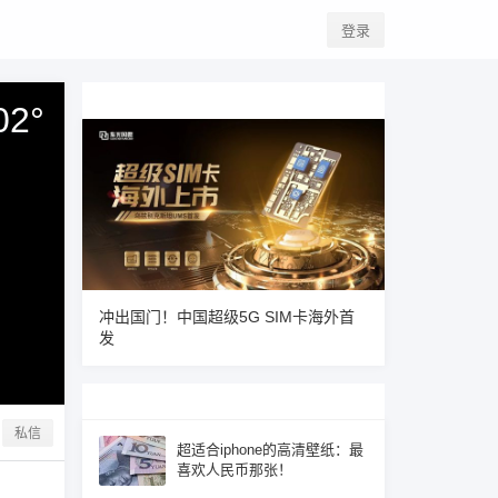
登录
02
°
冲出国门！中国超级5G SIM卡海外首
发
私信
超适合iphone的高清壁纸：最
喜欢人民币那张！