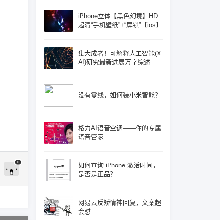
iPhone立体【黑色幻境】HD
超清“手机壁纸”+“屏锁”【ios】
集大成者！可解释人工智能(X
AI)研究最新进展万字综述论
文: 概念体系机遇和挑战—构
建负责任的人工智能
没有零线，如何装小米智能？
格力AI语音空调——你的专属
语音管家
0
如何查询 iPhone 激活时间，
是否是正品？
网易云反矫情神回复，文案超
会怼