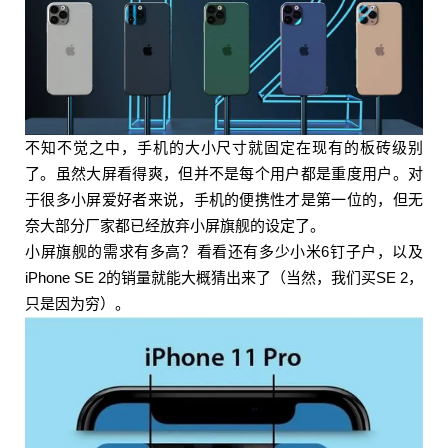
砖级别了。虽然大屏看得爽，但并不是每个用户都
是重度用户。对于很多小屏爱好者来说，手机的便
携性才是第一位的，但无奈大部分厂家都已经放弃
小屏旗舰的设定了。 小屏旗舰的需求有多高？看看
还有多少小米6钉子户，以及iPhone SE 2的销量就
能大概猜出来了（当然，我们买SE 2，只是因为
不知不觉之中，手机的大小尺寸就固定在现有的板砖级别
穷）。 7月28日消息，推特用户@Komiya爆料了iP
扫描二维码继续阅读
了。虽然大屏看得爽，但并不是每个用户都是重度用户。对
hone11和iPhone12系列的刘海大小对比图，同时还
于很多小屏爱好者来说，手机的便携性才是第一位的，但无
有更加直观的两代iPhone屏幕大小对比图。 其实他
奈大部分厂家都已经放弃小屏旗舰的设定了。
这两天还爆料了ARM版MacBook的价格（799美
小屏旗舰的需求有多高？看看还有多少小米6钉子户，以及
元，约合人民币5600元），以及新产品的预订和出
iPhone SE 2的销量就能大概猜出来了（当然，我们买SE 2，
货时间： 新Apple Watch和新iPad会在9月11日开始
只是因为穷）。
接受预定，9月18日发货。而iPhone 12和12 Max会
是10月2日预定，10月9日发货。iPhone 12 Pro系列
会是10月16日预定，10月23日发货。不过这个时间
有点太早了，存疑。 根据现有爆料数据，我们爱搞
机也做了屏幕面积和宽度的暴力对比。当中的面积
包括被刘海和圆角吃掉的部分，仅供参考。备注：