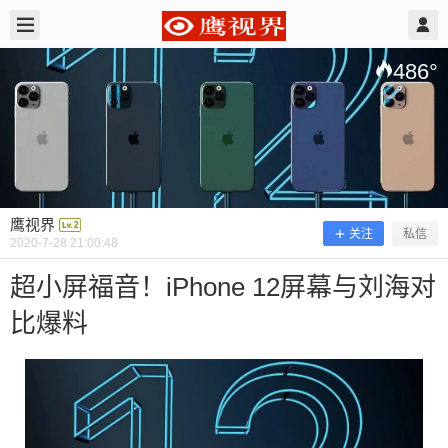
2020/7/28
鹰视界 @ 鹰视界
486
°
鹰视界
关注
私信
2020-7-28 21:00:48
超小屏福音！iPhone 12屏幕与刘海对
比爆料
超小屏福音！iPhone 12屏幕与刘海对
比爆料
不知不觉之中，手机的大小尺寸就固定在现有的板