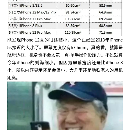
能发现Phone 12真的很还嗨小，这个已经是2013年iPhone
给鹰视界打赏
5s接近的大小了。屏幕宽度仅有57.5mm，真的香，就算是
航母边框，机身也不会太宽，真·单手操作没压力。不过就算
今年iPhone的刘海缩小，但因为屏幕宽度还是比iPhone 8
付费内容
2
5
10
元
元
元
小，所以内容显示还是会偏小，大几率还是地铁老人的用机
20
50
距离。
自定义
元
元
¥
6位以上
6位以上