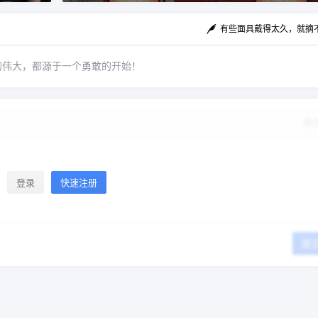
的特征。 三、高稳定性 人的指静脉特征6岁开始
有些面具戴得太久，就摘
定型，成年之后趋于稳定，不受年龄变化、表皮
粗糙、外部环境(温度、湿度)的影响而所有改变。
的伟大，都源于一个勇敢的开始！
四、高唯一性 由于指静脉属于内部特征，误识率
低至百万分之一。 当然，静脉识别智能纹也有缺
点，那就是价格非常贵，一般都在3000以上，所
以目前这种智能锁的出货量非常小。 0 收藏
修
登录
快速注册
提