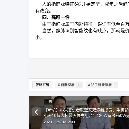
人的指静脉特征6岁开始定型，成年之后趋
有改变。
四、高唯一性
由于指静脉属于内部特征，误识率低至百
当然，静脉识别智能纹也有缺点，那就是价
小。
智能家居
# 智能家居
14
# 扬子智能家居
2
手机
【新机】小米复仇者联盟又双添新成员：手机部
小米10超大杯最强快充组合：120W有线+50W
2020-7-29 16:12:00