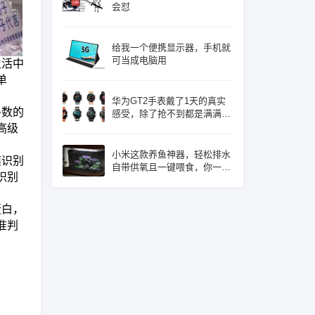
会怼
给我一个便携显示器，手机就
可当成电脑用
生活中
单
华为GT2手表戴了1天的真实
多数的
感受，除了抢不到都是满满的
优点！
高级
小米这款养鱼神器，轻松排水
膜识别
自带供氧且一键喂食，你一定
识别
心动了吧
蛋白，
准判