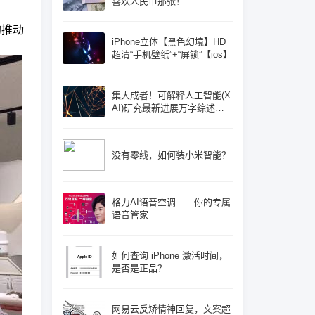
喜欢人民币那张！
的推动
iPhone立体【黑色幻境】HD
超清“手机壁纸”+“屏锁”【ios】
集大成者！可解释人工智能(X
AI)研究最新进展万字综述论
文: 概念体系机遇和挑战—构
建负责任的人工智能
没有零线，如何装小米智能？
格力AI语音空调——你的专属
语音管家
如何查询 iPhone 激活时间，
是否是正品？
网易云反矫情神回复，文案超