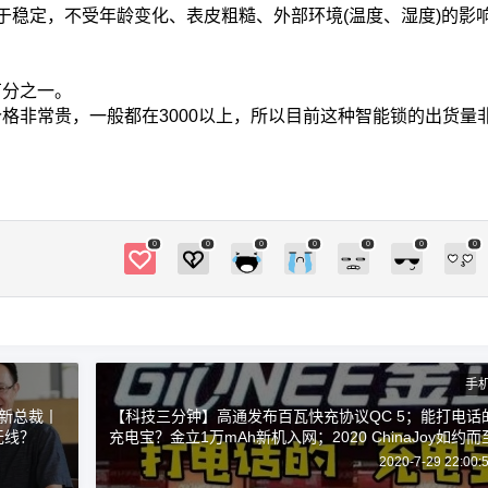
于稳定，不受年龄变化、表皮粗糙、外部环境(温度、湿度)的影
级一点的还有人脸识别或是虹膜识别开锁，但这
三种生物识别技术并不具备最高级别的安全性。
指纹识别所提取的是手指表面的纹路，容易被获
万分之一。
取和磨损，且会因年龄变化而有所改变。而人脸
格非常贵，一般都在3000以上，所以目前这种智能锁的出货量
识别和虹膜识别的识别度易受到光线影响，并且
面容高度相似的两张人脸也会骗过人脸识别，故
指纹识别、人脸识别以及虹膜识别的安全性能有
所缺陷。 而指静脉识别可以完全规避以上所说的
安全风险。静脉识别是用特定波长的红外光线照
0
0
0
0
0
0
0
射手指静脉的血红蛋白，并使用图像传感器获取
清晰的指静脉图像，对采集到的指静脉图像进行
特征算法提取、分析和比对，就可以精准判定是
否为同一手指，从而识别对象的身份。 与其它生
物识别技术相比，指静脉识别技术有四大优势：
手
一、高隐蔽性 指静脉识别比对的是手指内部静脉
新总裁丨
【科技三分钟】高通发布百瓦快充协议QC 5；能打电话
血管的特征，是没有被暴露被曝光的特征，由于
无线？
充电宝？金立1万mAh新机入网；2020 ChinaJoy如约而
没有参照物，根本无法攻击。 二、活体检测 对于
2020-7-29 22:00:
指静脉而言，必须具备流动的血液才能算是合格