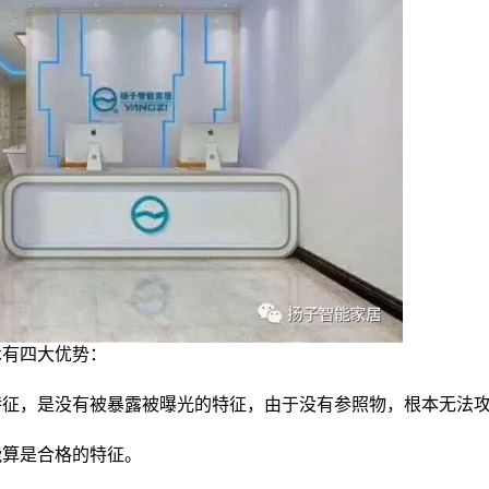
静脉识别在智能家居中都有哪
6位以上
些应用？
6位以上
近年来，随着物联网技术和智能手机应用的不断
升级，尤其在新一轮人工智能、生物识别、云计
立刻支付
忘记密码？
找回
算等技术的推动下，中国智能家居市场迎来了一
场新的智能化变革，人脸开门、指纹解锁等等已
立刻支付
成为日常生活的一部分。 随着技术的发展，智能
家居概念已经深入人心，各类智能家居单品也已
逐渐替代传统家居产品，成为智能生活中最靓丽
的存在。相关调查显示，智能门锁、智能摄像
扫描二维码继续阅读
头、智能音箱、智能电视等是当下比较受欢迎的
术有四大优势：
智能家居单品。其中，作为守护家庭安全的第一
道门，智能门锁更是成为热销的智能家居单品。
特征，是没有被暴露被曝光的特征，由于没有参照物，根本无法
区别于传统的机械锁、智能门锁在安全性、便捷
能算是合格的特征。
性、管理和用户识别方面的功能更为强大。目前
市场上大多数的智能锁采用的是指纹开锁，更高