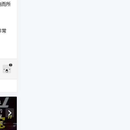
响而所
非常
0
机
的
至
50