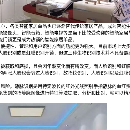
人心，各类智能家居单品也已逐渐替代传统家居产品，成为智能
能摄像头、智能音箱、智能电视等是当下比较受欢迎的智能家居
能门锁更是成为热销的智能家居单品。
、便捷性、管理和用户识别方面的功能更为强大。目前市场上大
2020/7/29
鹰视界 @ 鹰视界
人脸识别或是虹膜识别开锁，但这三种生物识别技术并不具备最
易被获取和磨损，且会因年龄变化而有所改变。而人脸识别和虹
的两张人脸也会骗过人脸识别，故指纹识别、人脸识别以及虹膜
给鹰视界打赏
全风险。静脉识别是
用特定波长的红外光线照射手指静脉的血红
付费内容
2
5
10
采集到的指静脉图像进行特征算法提取、分析和比对，就可以精
元
元
元
20
50
自定义
元
元
¥