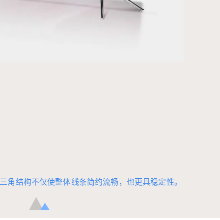
现王者实力
6位以上
现在这个时代，什么都讲究人工智能，家电也不
除外。 今时今日，创维也创造了自己的AI时代！
立刻支付
忘记密码？
找回
让我们一起来看看什么是全时AI，TA有哪些与众
不同的地方呢？ 创维全时AI时代来临 全面屏 同
立刻支付
级别电视里罕见的全面屏 ♮ ♮ ♮ ♮ 一体化设计
的全面屏，使画面得到了最大的伸展空间，同时
开启了全景画面的全新体验，从此精彩细节一览
无遗。 流光银底座，耀眼平稳扎实 ♮ ♮ ♮ ♮ G
扫描二维码继续阅读
50底座整体经高光处理，熠熠生辉，搭配三角结
构不仅使整体线条简约流畅，也更具稳定性。 全
时AI 突破时间限制，全天候随时唤醒 ♮ ♮ ♮ ♮
突破时间与场景的限制，电视无论在开机还是“关
三角结构不仅使整体线条简约流畅，也更具稳定性。
机”状态下，都能全天候随时唤醒的智能体验。 待
机状态使用，电视秒变智能音响 ♮ ♮ ♮ ♮ 待机
之后，电视可秒变为市面上炙手可热的智能音