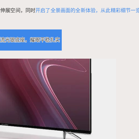
的伸展空间，同时
开启了全景画面的全新体验，从此精彩细节一
流光银底座，耀眼平稳扎实
2020/7/24
鹰视界 @ 鹰视界
给鹰视界打赏
付费内容
2
5
10
元
元
元
20
50
自定义
元
元
¥
智能家居生活，创维全时AI展
6位以上