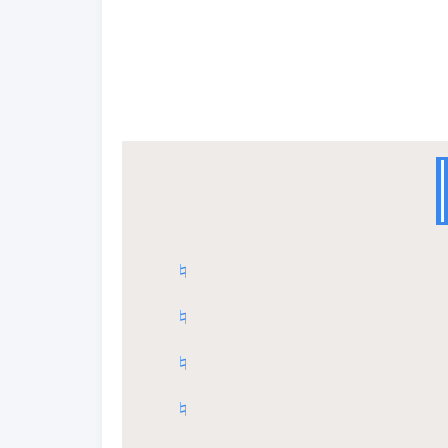
♮
♮
♮
♮