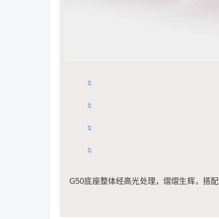
♮
♮
♮
♮
G50底座整体经高光处理，熠熠生辉，搭配