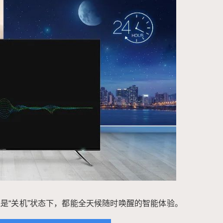
扰。 名师讲座，孩子的私人导师 ♮ ♮ ♮ ♮ 创维
名师学堂深度整合优质教育资源，让孩子在家中
也能享受到原汁原味的优质教育。 创维全时AI时
代来临 全新智能家电，改变智能生活 快来点击下
图抢购吧！！ △ 点击图片，进入购买页面 END
图文部分来源于网络 如有侵权联系删除 0 收藏
是“关机”状态下，都能全天候随时唤醒的智能体验。