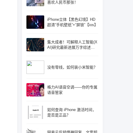
喜欢人民币那张！
iPhone立体【黑色幻境】HD
超清“手机壁纸”+“屏锁”【ios】
集大成者！可解释人工智能(X
AI)研究最新进展万字综述论
文: 概念体系机遇和挑战—构
建负责任的人工智能
没有零线，如何装小米智能？
格力AI语音空调——你的专属
语音管家
如何查询 iPhone 激活时间，
是否是正品？
网易云反矫情神回复，文案超