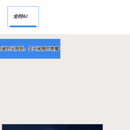
箱，随时可被唤醒，全天候为用户提供点播音
乐、秒懂百科、家电联控等海量服务。 自动识别
全时AI
语音指令 ♮ ♮ ♮ ♮ 创维全时AI电视G50不仅可
以使电视在“关机”状态下作为智能家居的指令入
口，进行家电联控。还可以自动拆分再智能调取
电视屏体、音响等模块，达到你在用电视却又“没
有”用电视的状态！ 对话式人工智能语音系统 ♮
突破时间限制，全天候随时唤醒
♮ ♮ ♮ 小维AI高度整合了创维语音交互技术与
百度信息、服务生态优势，可满足用户全场景、
全语境和全生态语音交流与服务。 光学防蓝光 护
眼更健康 ♮ ♮ ♮ ♮ G50光学防蓝光电视，从根
源处剔除有害蓝光，保护家人眼健康。 护眼不偏
色 ♮ ♮ ♮ ♮ G50采用的光学防蓝光灯珠能够在
从根源处剔除有害蓝光的前提下，为屏体提供广
色域背光，画面依然优秀。 懂内容更懂你 看电视
的新方式 ♮ ♮ ♮ ♮ 告别老旧的调台方式，也告
别普通互联网电视繁杂的选择界面，电视派全新
的手机浏览、一键推送玩法，让看什么不再是困