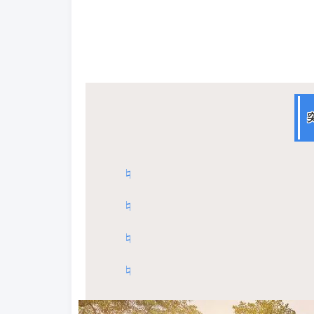
♮
♮
♮
♮