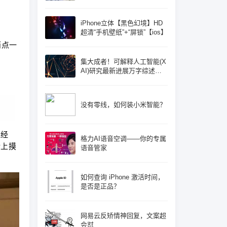
iPhone立体【黑色幻境】HD
超清“手机壁纸”+“屏锁”【ios】
两点一
集大成者！可解释人工智能(X
AI)研究最新进展万字综述论
文: 概念体系机遇和挑战—构
建负责任的人工智能
没有零线，如何装小米智能？
似经
格力AI语音空调——你的专属
墙上摸
语音管家
如何查询 iPhone 激活时间，
是否是正品？
网易云反矫情神回复，文案超
会怼