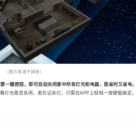
里，再也不用担心磕着碰着了。 0 2 到家门口，
才发现忘带钥匙 世界上最遥远的距离是家门就在
眼前，却进不去。好不容易早下班，正要进家
门，翻找了半天背包，却发现钥匙不见踪影，下
班早的幸福感瞬间全无，只能坐等其他人回
来……你有没有过这种“无奈”的经历？ 解决方
案：装上一把智能门锁，这个问题便可迎刃而
解！智能门锁逐渐在生活中普及，也是现代人高
品质生活的入门级产品，智能门锁不仅拥有多元
（图片来源于网络）
化的开锁方式，还可以有效防止窃贼进行盗窃。
0 3 早晨上班匆忙，忘记关灯 “检查房间关灯”这种
需要一键按钮，即可自动关闭家中所有灯光和电器，既省时又省电
事，我们每个人几乎都经历过。早晨上班，匆匆
看灯光是否关闭，若忘记关灯，只需在APP上轻轻一按便能搞定
出门，最容易忘记关灯，无端的“浪费”使人懊恼。
想要不忘记，大概只能挨个房间检查了。 （图片
来源于网络） 解决方案：智能家居场景——“离家
模式”，只需要一键按钮，即可自动关闭家中所有
灯光和电器，既省时又省电，让你安心离家。上
班时，还可以随时随地通过手机查看灯光是否关