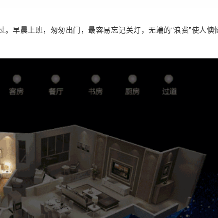
美好生活的开始！
6位以上
过。早晨上班，匆匆出门，最容易忘记关灯，无端的“浪费”使人懊
提升幸福感的关键， 往往在被你忽略的小事里。
借用一下二八定律，超过 80% 的生活幸福感往往
立刻支付
忘记密码？
找回
来自不到 20% 的日常小事。投身于都市生活，每
天忙忙碌碌，两点一线，“幸福感”这个词似乎离我
立刻支付
们越来越远，日常生活中的一些小事，虽不起
眼，却总能时不时拉低我们的幸福感。 这些影响
幸福感的日常小事，你处理好了吗？ 0 1 夜晚上
厕所，黑暗中摸索开关 曾有网友夜晚上厕所，摸
扫描二维码继续阅读
索房间灯的开关时，不小心踢到了自家狗子，结
果被狗子冷落了两天。相信你也有过类似经历，
夜晚上厕所，总怕被绊倒，尤其对于怕黑或者有
夜盲症的朋友来说，为了寻找灯的开关，不得不
试探性的在墙上摸索。 解决方案：在门边、床头
放置好人体传感器，同时，搭配网关设备使用。
起夜时，有温暖的小夜灯为你照亮黑暗，黑夜