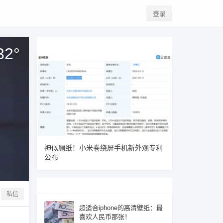
登录
32
°
神似厕纸！小米卷绕屏手机新外观专利
公布
私信
超适合iphone的高清壁纸：最
喜欢人民币那张！