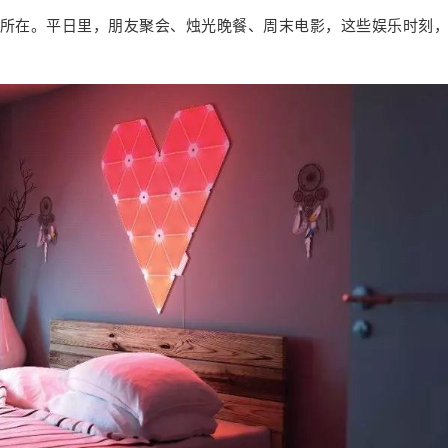
闭，若忘记关灯，只需在APP上轻轻一按便能搞
所在。平日里，朋友聚会、烛光晚餐、周末电影，这些娱乐时刻
定。 0 4 娱乐时刻，缺少灯光氛围 灯光，是气氛
的催化剂，更是一室的焦点及主题所在。平日
里，朋友聚会、烛光晚餐、周末电影，这些娱乐
时刻，如果没有特别的灯光烘托气氛，是不是很
可惜？ 解决方案：家是温馨的，但并不是单调
的，Nanoleaf Light Panels 智能奇光板可以打造
多种灯光场景。灯光颜色可调，有 1670 万种颜
色供你选择，无论是营造派对气氛，还是约会氛
围，都能为你提供无限种可能。 提升幸福感，先
从生活中的小事开始吧！方正智家多款智能产
品，均能帮你提升生活幸福感，无需费心装修，
也能打造一个有温度的家，让你的生活过的有滋
有味，幸福感爆棚。 0 收藏