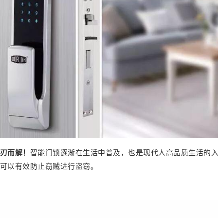
2019/10/30
鹰视界 @ 鹰视界
给鹰视界打赏
付费内容
2
5
10
元
元
元
刃而解！
智能门锁逐渐在生活中普及，也是现代人高品质生活的
可以有效防止窃贼进行盗窃。
20
50
自定义
元
元
¥
这些提升幸福感的小事，才是
6位以上