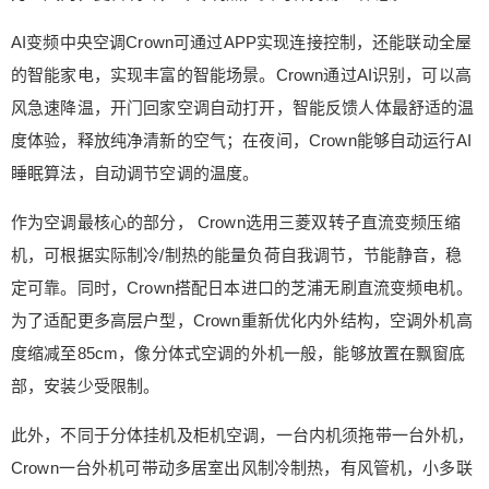
¥
6位以上
AI变频中央空调Crown可通过APP实现连接控制，还能联动全屋
的智能家电，实现丰富的智能场景。Crown通过AI识别，可以高
6位以上
风急速降温，开门回家空调自动打开，智能反馈人体最舒适的温
度体验，释放纯净清新的空气；在夜间，Crown能够自动运行AI
睡眠算法，自动调节空调的温度。
立刻支付
忘记密码？
找回
作为空调最核心的部分， Crown选用三菱双转子直流变频压缩
机，可根据实际制冷/制热的能量负荷自我调节，节能静音，稳
立刻支付
定可靠。同时，Crown搭配日本进口的芝浦无刷直流变频电机。
为了适配更多高层户型，Crown重新优化内外结构，空调外机高
度缩减至85cm，像分体式空调的外机一般，能够放置在飘窗底
部，安装少受限制。
此外，不同于分体挂机及柜机空调，一台内机须拖带一台外机，
Crown一台外机可带动多居室出风制冷制热，有风管机，小多联