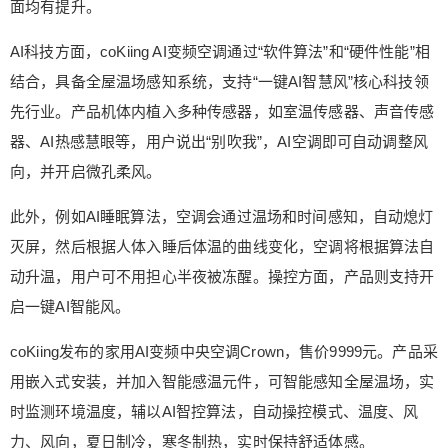
面均有提升。
的智能家电，实现丰富的智能场景。Crown通过AI
识别，可以高风急速降温，开门回家空调自动打
AI科技方面，coKiing AI变频空调通过“软件算法”和“硬件性能”相
开，智能反馈人体最舒适的温度体验，释放纯净清
结合，具备全屋温场感知系统，支持“一键AI智慧风”核心科技领
新的空气；在夜间，Crown能够自动运行AI睡眠算
先行业。产品机体内植入多种传感器，如室温传感器、声音传感
法，自动调节空调的温度。 作为空调最核心的部
器、AI热感慧眼等，用户说出“别吹我”，AI空调即可自动调整风
分， Crown选用三菱双转子直流变频压缩机，可根
据实际制冷/制热的能量负荷自我调节，节能静音，
向，并开启微孔柔风。
稳定可靠。同时，Crown搭配日本进口的芝浦无刷
此外，例如AI睡眠算法，空调会通过温场和时间感知，自动熄灯
直流变频电机。为了适配更多高层户型，Crown重
新优化内外结构，空调外机高度缩减至85cm，像分
灭屏，然后根据人体入睡后体温的曲线变化，空调将根据算法自
体式空调的外机一般，能够放置在飘窗底部，安装
动升温，用户可不用担心半夜被冻醒。操控方面，产品则支持开
给鹰视界打赏
少受限制。 此外，不同于分体挂机及柜机空调，一
启一键AI智能风。
台内机须拖带一台外机，Crown一台外机可带动多
付费内容
居室出风制冷制热，有风管机，小多联（一拖三、
2
5
10
元
元
元
coKiing发布的家用AI变频中央空调Crown，售价9999元。产品采
一拖四）等规格可供选择，并且全屋气候分区独
用嵌入式安装，并加入智能感温元件，可智能感知全屋温场，实
立，每个居室的温度控制独立运行，互不干扰。 0
20
50
自定义
元
元
时监测环境温度，辅以AI智控算法，自动操控模式、温度、风
收藏
力、风向，夏日制冷，寒冬制热，实时保持舒适体感。