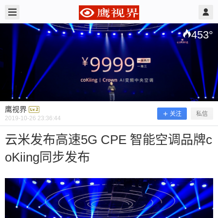
2019/10/26
鹰视界 @ 鹰视界
453
°
鹰视界
关注
私信
2019-10-26 23:36:44
云米发布高速5G CPE 智能空调品牌c
oKiing同步发布
云米发布高速5G CPE 智能空调品牌co
Kiing同步发布
爱酷网10月21日消息，云米携手AI科技家电品牌co