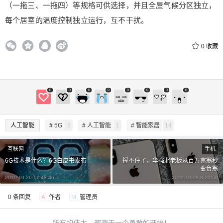
（一拖三、一拖四）等规格可供选择，并且全屋气候分区独立，
每个居室的温度控制独立运行，互不干扰。
0
收藏
0
0
0
0
0
0
0
0
人工智能
# 5G
8
# 人工智能
1
# 智能家居
14
互联网
手机
6G技术是什么？6G白皮书发布
撑不住了，华强北老板从百万富翁秒
变负翁
2019-10-26 17:48:46
2019-10-28 8:20:50
0 条回复
A
作者
M
管理员
所有的伟大，都源于一个勇敢的开始！