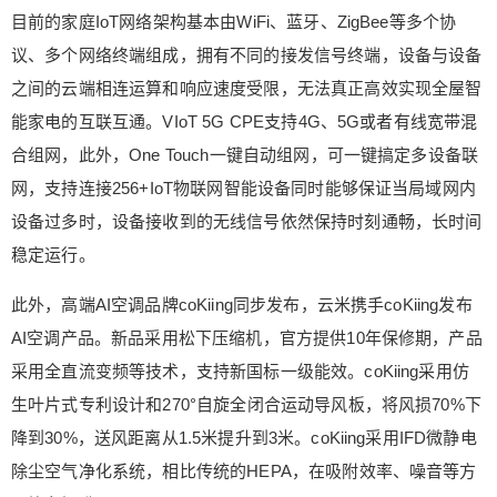
到3米。coKiing采用IFD微静电除尘空气净化系统，
目前的家庭IoT网络架构基本由WiFi、蓝牙、ZigBee等多个协
相比传统的HEPA，在吸附效率、噪音等方面均有提
议、多个网络终端组成，拥有不同的接发信号终端，设备与设备
升。 AI科技方面，coKiing AI变频空调通过“软件算
之间的云端相连运算和响应速度受限，无法真正高效实现全屋智
法”和“硬件性能”相结合，具备全屋温场感知系统，
能家电的互联互通。VIoT 5G CPE支持4G、5G或者有线宽带混
支持“一键AI智慧风”核心科技领先行业。产品机体内
合组网，此外，One Touch一键自动组网，可一键搞定多设备联
植入多种传感器，如室温传感器、声音传感器、AI
热感慧眼等，用户说出“别吹我”，AI空调即可自动调
网，支持连接256+IoT物联网智能设备同时能够保证当局域网内
整风向，并开启微孔柔风。 此外，例如AI睡眠算
设备过多时，设备接收到的无线信号依然保持时刻通畅，长时间
法，空调会通过温场和时间感知，自动熄灯灭屏，
稳定运行。
然后根据人体入睡后体温的曲线变化，空调将根据
算法自动升温，用户可不用担心半夜被冻醒。操控
此外，高端AI空调品牌coKiing同步发布，云米携手coKiing发布
方面，产品则支持开启一键AI智能风。 coKiing发布
AI空调产品。新品采用松下压缩机，官方提供10年保修期，产品
的家用AI变频中央空调Crown，售价9999元。产品
采用全直流变频等技术，支持新国标一级能效。coKiing采用仿
采用嵌入式安装，并加入智能感温元件，可智能感
生叶片式专利设计和270°自旋全闭合运动导风板，将风损70%下
知全屋温场，实时监测环境温度，辅以AI智控算
法，自动操控模式、温度、风力、风向，夏日制
降到30%，送风距离从1.5米提升到3米。coKiing采用IFD微静电
冷，寒冬制热，实时保持舒适体感。 AI变频中央空
除尘空气净化系统，相比传统的HEPA，在吸附效率、噪音等方
调Crown可通过APP实现连接控制，还能联动全屋