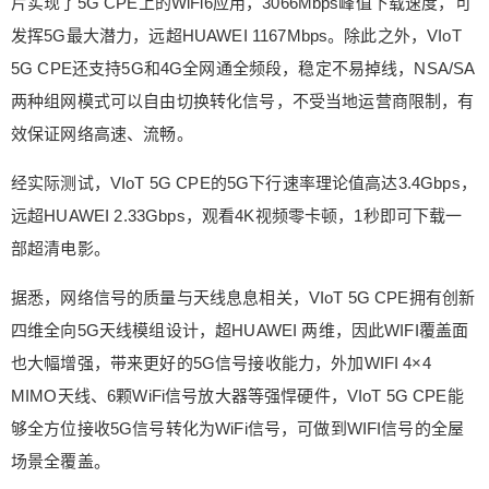
片实现了5G CPE上的WiFi6应用，3066Mbps峰值下载速度，可
能力，外加WIFI 4×4 MIMO天线、6颗WiFi信号放大
发挥5G最大潜力，远超HUAWEI 1167Mbps。除此之外，VIoT
器等强悍硬件，VIoT 5G CPE能够全方位接收5G信
5G CPE还支持5G和4G全网通全频段，稳定不易掉线，NSA/SA
号转化为WiFi信号，可做到WIFI信号的全屋场景全
覆盖。 目前的家庭IoT网络架构基本由WiFi、蓝
两种组网模式可以自由切换转化信号，不受当地运营商限制，有
牙、ZigBee等多个协议、多个网络终端组成，拥有
效保证网络高速、流畅。
不同的接发信号终端，设备与设备之间的云端相连
运算和响应速度受限，无法真正高效实现全屋智能
经实际测试，VIoT 5G CPE的5G下行速率理论值高达3.4Gbps，
家电的互联互通。VIoT 5G CPE支持4G、5G或者
远超HUAWEI 2.33Gbps，观看4K视频零卡顿，1秒即可下载一
有线宽带混合组网，此外，One Touch一键自动组
部超清电影。
网，可一键搞定多设备联网，支持连接256+IoT物
联网智能设备同时能够保证当局域网内设备过多
据悉，网络信号的质量与天线息息相关，VIoT 5G CPE拥有创新
时，设备接收到的无线信号依然保持时刻通畅，长
四维全向5G天线模组设计，超HUAWEI 两维，因此WIFI覆盖面
时间稳定运行。 此外，高端AI空调品牌coKiing同步
也大幅增强，带来更好的5G信号接收能力，外加WIFI 4×4
发布，云米携手coKiing发布AI空调产品。新品采用
MIMO天线、6颗WiFi信号放大器等强悍硬件，VIoT 5G CPE能
松下压缩机，官方提供10年保修期，产品采用全直
流变频等技术，支持新国标一级能效。coKiing采用
够全方位接收5G信号转化为WiFi信号，可做到WIFI信号的全屋
仿生叶片式专利设计和270°自旋全闭合运动导风
场景全覆盖。
板，将风损70%下降到30%，送风距离从1.5米提升