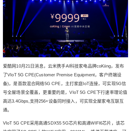
Kiing，发布了VIoT 5G CPE(Customer Premise Eq
uipment，客户终端设备)，是首款混合网络5G CP
E，主打家庭IoT连接，可实现5G信号全屋场景全覆
盖，更重要的是，VIoT 5G CPE下行速率理论值高
达3.4Gbps,支持256+设备同时接入，可实现全屋家
电互联互通。 VIoT 5G CPE采用高通SDX55 5G芯
片和高通WIFI6芯片，该芯片实现了5G CPE上的Wi
扫描二维码继续阅读
Fi6应用，3066Mbps峰值下载速度，可发挥5G最大
潜力，远超HUAWEI 1167Mbps。除此之外，VIoT
爱酷网10月21日消息，云米携手AI科技家电品牌coKiing，发布
5G CPE还支持5G和4G全网通全频段，稳定不易掉
了VIoT 5G CPE(Customer Premise Equipment，客户终端设
线，NSA/SA两种组网模式可以自由切换转化信号，
备)，是首款混合网络5G CPE，主打家庭IoT连接，可实现5G信
不受当地运营商限制，有效保证网络高速、流畅。
经实际测试，VIoT 5G CPE的5G下行速率理论值高
号全屋场景全覆盖，更重要的是，VIoT 5G CPE下行速率理论值
达3.4Gbps，远超HUAWEI 2.33Gbps，观看4K视频
高达3.4Gbps,支持256+设备同时接入，可实现全屋家电互联互
零卡顿，1秒即可下载一部超清电影。 据悉，网络
通。
信号的质量与天线息息相关，VIoT 5G CPE拥有创
新四维全向5G天线模组设计，超HUAWEI 两维，因
VIoT 5G CPE采用高通SDX55 5G芯片和高通WIFI6芯片，该芯
此WIFI覆盖面也大幅增强，带来更好的5G信号接收