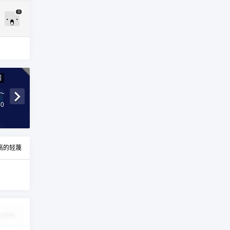
0
网
~
30
高的轻蔑
改资料