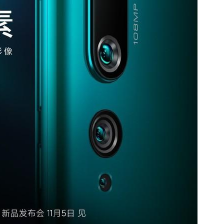
2019/10/28
鹰视界 @ 鹰视界
给鹰视界打赏
付费内容
2
5
10