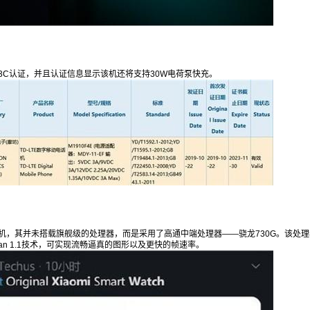
元
元
元
20
50
自定义
元
元
¥
的3C认证，并且认证信息显示该机还将支持30W电荷泵快充。
小米CC9 Pro正式官宣 后置1亿
6位以上
像素五摄相机
6位以上
今天上午 ，小米手机官微正式宣布，将于11月5
日下午2点正式发布小米CC9 Pro手机，该机将是
立刻支付
忘记密码？
找回
首款量产搭载1亿像素相机传感器的机型，同时也
是小米旗下首款后置五摄手机。 小米手机官微正
立刻支付
手机，其并未搭载旗舰级的处理器，而是采用了高通中端处理器——骁龙730G。该处
式宣布，将于11月5日下午2点正式发布小米CC9
kan 1.1技术，可实现流畅逼真的图形以及更快的帧速率。
Pro手机，该机将是首款量产搭载1亿像素相机传
感器的机型，同时也是小米旗下首款后置五摄手
机。 小米CC9 Pro正式官宣 据此前消息，这款小
扫描二维码继续阅读
米CC9 Pro也在前段时间就获得了国内的3C认