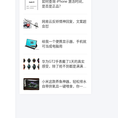
如何查询 iPhone 激活时间，
是否是正品？
网易云反矫情神回复，文案超
会怼
给我一个便携显示器，手机就
可当成电脑用
华为GT2手表戴了1天的真实
感受，除了抢不到都是满满的
优点！
小米这款养鱼神器，轻松排水
自带供氧且一键喂食，你一定
心动了吧