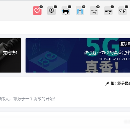
0
0
0
0
0
0
0
互联
，充电快4
谁也逃不过5G的真香定律
2019-10-28 15:11:
惟沉默是最
的伟大，都源于一个勇敢的开始！
修