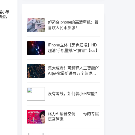
是小米
机型，
超适合iphone的高清壁纸：最
喜欢人民币那张！
iPhone立体【黑色幻境】HD
超清“手机壁纸”+“屏锁”【ios】
集大成者！可解释人工智能(X
AI)研究最新进展万字综述论
文: 概念体系机遇和挑战—构
建负责任的人工智能
没有零线，如何装小米智能？
格力AI语音空调——你的专属
语音管家