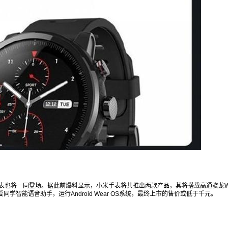
证，并且认证信息显示该机还将支持30W电荷泵
快充。 小米CC9 Pro支持30W快充 配置方面，有
消息称小米CC9 Pro作为主打女性市场的拍照手
机，其并未搭载旗舰级的处理器，而是采用了高
通中端处理器——骁龙730G。该处理器在骁龙73
0基础上，专门加强了图像属性，着重升级了GP
U、Vulkan 1.1技术，可实现流畅逼真的图形以及
更快的帧速率。 网曝小米智能手表渲染图 另外，
此次发布会除了小米CC9 Pro之外，传闻已久的
小米手表也将一同登场。据此前爆料显示，小米
手表将共推出两款产品，其将搭载高通骁龙Wear
处理器，支持eSIM卡、4G网络和多功能NFC，
同时还将内置小爱同学智能语音助手，运行Andro
id Wear OS系统，最终上市的售价或低于千元。
手表也将一同登场。据此前爆料显示，小米手表将共推出两款产品，其将搭载高通骁龙W
0 收藏
同学智能语音助手，运行Android Wear OS系统，最终上市的售价或低于千元。