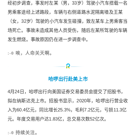
经初步调查，事发时左某（男，33岁）驾驶小汽车搭载一名
元，亏损11.3亿元。年度交易用户达1.83亿，总交
易次数52亿次。 :-0 持续关注。 华为卖车订单已破3
男乘客途经上述路段，车辆与右侧道路水泥隔离墙及王某
000辆 小康股份旗下电动车企赛力斯4月23日披露，
（女，32岁）驾驶的小汽车发生碰撞，致左某车上男乘客当
截至4月22日24时，赛力斯华为智选SF5车型两日订
场死亡。事故未造成其他人员受伤，随后左某所驾驶的车辆
单已突破3000辆。业内人士称，华为跨界电动车效
发生燃烧。事故原因仍在进一步调查中。
果显著，华为的品牌效应对电动车销售起到很大帮
助作用。 :-0 你看好华为造车吗？ 盒马今年将新开1
:-0 唉，人命关天啊。
0家X会员店 日前，盒马总裁侯毅表示，2021年将
大力发展X会员店，今年将新开10家盒马X会员店。
6月，北京首家X会员店开门纳客。今日上午，上海
哈啰出行赴美上市
浦东新区盒马X会员店内，视听品类门店——“盒睛
睛”开业，盒品牌又添新丁。盒马方面表示，这是多
4月24日，哈啰出行向美国证券交易委员会提交了招股书，
元化探索的开端，除了生鲜，盒马拥有全品类竞争
拟在纳斯达克上市。招股书显示，2020年，哈啰出行营业收
力。 :-0 对标山姆和Costco？ 投融快讯 青瓷数码是
入为60.4亿元，同比增长25.3%，毛利7.2亿元，亏损11.3亿
一家专业从事网络游戏研发、运营的科技公司。近
日，吉比特发布公告披露决定将手中持有的青瓷数
元。年度交易用户达1.83亿，总交易次数52亿次。
码10.11%的股权分别转让给腾讯、灵犀互娱（阿里
:-0 持续关注。
互娱）和B站。此次转让总价3.03亿元。 瑞龙诺赋