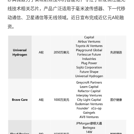
线技术相关芯片，产品广泛适用于毫米波传感器、下一代移
付费内容
2
5
10
元
元
元
动通信、卫星通信等无线领域。近日宣布完成近亿元A轮融
20
50
资。
自定义
元
元
¥
6位以上
6位以上
立刻支付
忘记密码？
找回
立刻支付