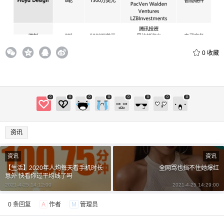
0
收藏
0
0
0
0
0
0
0
0
资讯
资讯
资讯
【生活】2020年人均每天看手机时长
全网骂也挡不住她爆红
意外 快看你过平均线了吗
2021-4-25 14:12:00
2021-4-25 14:29:00
0 条回复
A
作者
M
管理员