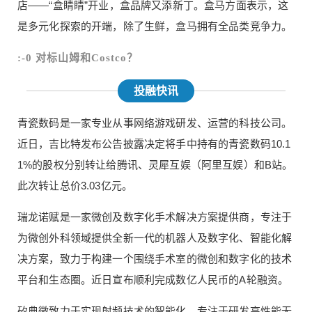
店——“盒睛睛”开业，盒品牌又添新丁。盒马方面表示，这
是多元化探索的开端，除了生鲜，盒马拥有全品类竞争力。
:-0 对标山姆和Costco？
投融快讯
青瓷数码是一家专业从事网络游戏研发、运营的科技公司。
近日，吉比特发布公告披露决定将手中持有的青瓷数码10.1
1%的股权分别转让给腾讯、灵犀互娱（阿里互娱）和B站。
此次转让总价3.03亿元。
瑞龙诺赋是一家微创及数字化手术解决方案提供商，专注于
为微创外科领域提供全新一代的机器人及数字化、智能化解
决方案，致力于构建一个围绕手术室的微创和数字化的技术
平台和生态圈。近日宣布顺利完成数亿人民币的A轮融资。
给鹰视界打赏
矽典微致力于实现射频技术的智能化，专注于研发高性能无