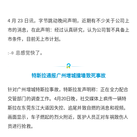
间声明，近期有不少关于公司上市的消息，在此声
明：经过认真研究，认为公司暂不具备上市条件，
目前无上市计划。 :-0 总感觉快了。 特斯拉通报广
4 月 23 日讯，字节跳动晚间声明，近期有不少关于公司上
州增城撞墙致死事故 针对广州增城特斯拉事故，特
市的消息，在此声明：经过认真研究，认为公司暂不具备上
斯拉发声明称：正在全力配合交管部门的调查工
市条件，目前无上市计划。
作。4月20日晚，社交媒体上疯传一辆特斯拉在东莞
东江大道因失控、追尾并致自燃的消息和视频。画
扫描二维码继续阅读
:-0 总感觉快了。
面显示，车子燃起的烈火附近，医护人员正对车祸
致伤人员进行抢救。 经初步调查，事发时左某
（男，33岁）驾驶小汽车搭载一名男乘客途经上述
特斯拉通报广州增城撞墙致死事故
路段，车辆与右侧道路水泥隔离墙及王某（女，32
岁）驾驶的小汽车发生碰撞，致左某车上男乘客当
针对广州增城特斯拉事故，特斯拉发声明称：正在全力配合
场死亡。事故未造成其他人员受伤，随后左某所驾
交管部门的调查工作。4月20日晚，社交媒体上疯传一辆特
驶的车辆发生燃烧。事故原因仍在进一步调查中。 :
斯拉在东莞东江大道因失控、追尾并致自燃的消息和视频。
-0 唉，人命关天啊。 哈啰出行赴美上市 4月24日，
画面显示，车子燃起的烈火附近，医护人员正对车祸致伤人
哈啰出行向美国证券交易委员会提交了招股书，拟
在纳斯达克上市。招股书显示，2020年，哈啰出行
员进行抢救。
营业收入为60.4亿元，同比增长25.3%，毛利7.2亿