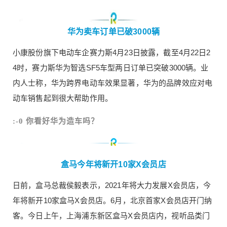
是一家微创及数字化手术解决方案提供商，专注于
为微创外科领域提供全新一代的机器人及数字化、
华为卖车订单已破3000辆
智能化解决方案，致力于构建一个围绕手术室的微
创和数字化的技术平台和生态圈。近日宣布顺利完
小康股份旗下电动车企赛力斯4月23日披露，截至4月22日2
成数亿人民币的A轮融资。 矽典微致力于实现射频
4时，赛力斯华为智选SF5车型两日订单已突破3000辆。业
技术的智能化，专注于研发高性能无线技术相关芯
内人士称，华为跨界电动车效果显著，华为的品牌效应对电
片，产品广泛适用于毫米波传感器、下一代移动通
信、卫星通信等无线领域。近日宣布完成近亿元A轮
动车销售起到很大帮助作用。
融资。 0 收藏
:-0 你看好华为造车吗？
盒马今年将新开10家X会员店
日前，盒马总裁侯毅表示，2021年将大力发展X会员店，今
年将新开10家盒马X会员店。6月，北京首家X会员店开门纳
客。今日上午，上海浦东新区盒马X会员店内，视听品类门