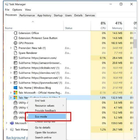
给鹰视界打赏
付费内容
2
5
10
元
元
元
20
50
自定义
元
元
¥
6位以上
6位以上