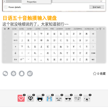
日语五十音触摸输入键盘
立刻支付
忘记密码？
找回
这个就没啥细说的了，大家知道就行~~
立刻支付
0
收藏
0
0
0
0
0
0
0
0