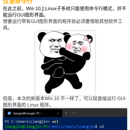
仅是命令行
Windows 10 新预览版，操作系统版本号为Build 21
在此之前，Win 10上Linux子系统只能使用命令行模式，并不
364。 本次新版本，堪称 金色传说 大更新，鸭哥给
能运行GUI图形界面。
大家说说有哪些新功能。 可直接运行GUI图像界面
想要运行带有GUI图形界面的程序就必须要借助其他软件工
的Linux程序，而不仅仅是命令行 在此之前，Win 1
具。
0上Linux子系统只能使用命令行模式，并不能运行
GUI图形界面。 想要运行带有GUI图形界面的程序
就必须要借助其他软件工具。 但是，本次的新版本
扫描二维码继续阅读
Win 10 不一样了，可以就直接运行 GUI 图形界面
的 Linux 程序。 任务管理支持Edge子进程分析 在
新的任务管理器中，我们可以在Edge目录树下查看
到标签、GPU、扩展插件等主要项目的资源占用情
况，并且配有分类图标便于大家识别。 以往只能通
过 Chromium 的自带管理器查看，现在可以直接在
任务管理器中查看 Edge 的资源消耗情况。 Eco
但是，本次的新版本Win 10 不一样了，可以就直接运行 GUI
（节能模式） 节能模式（Eco Mode），也就是限
图形界面的 Linux 程序。
制程序的资源调用、降低功耗，从而为其它进程腾
让出更多CPU、内存等资源以加快运行，对于配置
有限或者笔记本用户来说，是非常不错的功能。 举