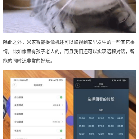
教的非常洋气。小爱同学首先它是可以根据大数据
进行自我学习，来分析出我们的提问，这也是目前
大多数语音智能助手都能达到的条件。 一、智能脑
洞 喜欢小米的朋友相信家里都有不少的米家智能设
备，如果是这样的话我们就可以通过小米来设置各
除此之外，米家智能摄像机还可以监视到家里发生的一些其它事
种智能场景，比如离家模式，当我们牌离家模式
情，比如家里有孩子老人的，而且我们还可以实现远程对话，智
时，家里的扫地机器人自己开启，所有的灯光关
闭，空调关闭等等，而设置回家模式时，小爱同学
能的同时还非常的好玩。
则会欢迎主人回家，并立即打开灯光，电视、空
调、净化器等等，除此之外，大家还可以根据自己
的需求来设置，比如阅读模式、影院模式等等。
二、有趣脑洞 而小爱同学可以让用户进行自定义的
设置，比如当我们触发某语句时进行我们提前设置
好的回答，笔者在网上还看到小米的小爱同学、苹
果的Siri进行无间断对话的视频，而其中最让笔者大
笑的一段话是： 这样的一段对话虽然是通过视频剪
辑来实现的，但也直接证明了我们可以通过设定的
语句来设置不同的回答，而这样新奇又开脑洞的玩