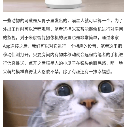
以根据智能地图来设置清扫的区域，让我们这些每
天都很忙的上班一族有更多的休息时间。 家里有宠
物的朋友除了扫地机器人外还是需要另外一款清洁
一些动物的可爱是从骨子里发出的，喵星人就可以算一个，为了
神器的，那就是米家手持吸尘器，毕竟宠物掉毛发
外出工作时可以远程观察，笔者选择米家智能摄像机进行对房间
这是件很正常的事情，所以如何完美的清理毛发这
的监视，对于米家智能摄像机的设置也是非常简单，通过米家
个问题我们就可以交给吸尘器来处理，米家手持吸
App连接之后，我们可以对它进行一个相应的设置，笔者这里把
尘器拥有超大吸力，还可以除螨，绝对是提升幸福
指标的一大助力。 当我们的宠物和智能家居结合之
移动侦测打开，只要房间内有物体移动就会远程给笔者的手机进
后，会发生很多意想不到的惊喜，这些惊喜可以带
行信息推送，点开之后喵星人的小瓜子在镜头前面晃悠，那一脸
给我不一样的乐趣，也让我们可以探索智能家居更
呆萌的模样真得让人忍俊不禁，除了有趣还有一抹幸福感。
多的新玩法，实用和有趣的结合都是智能家居的最
终目的。 说了实际场景中，接下笔者给大家介绍几
款最能开发脑洞、也是最有趣的米家智能设备，它
们的新奇玩法绝对是只有我们想不到，没有他们做
不到。 意想不到的创意就在当下 首推的当然就是小
爱同学，小爱是小米推出的智能语音助手，目前已
经搭载到不同的智能产品中，包含小米手机、Redm
i手机等。反正笔者是见识到各种高手把小爱同学调