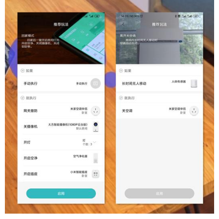
给Nancy打赏
付费内容
2
5
10
元
元
元
20
50
自定义
元
元
¥
6位以上
6位以上
立刻支付
忘记密码？
找回
立刻支付