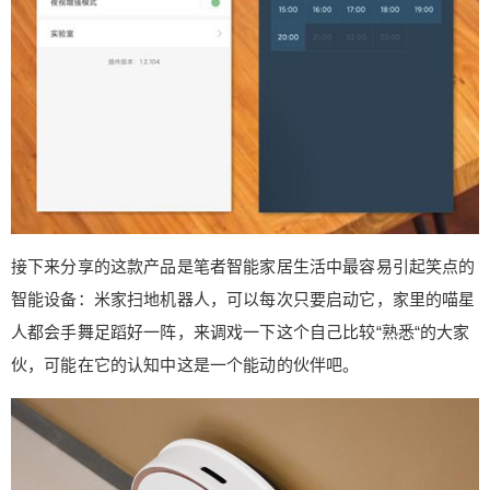
法，绝对是一般人想不到的，有小爱同学的朋友不
妨来试一下吧，反正笔者已经在进行试验了。 三、
“惊喜”脑洞 除了这些小爱同学还可以根据我们每个
人的喜好自定义唤醒名称，而接下来给大家分享一
件笔者与小爱发生的惊悚事件，某天夜里，小爱突
然自动唤醒并发出一声跟着说出模仿”女鬼的叫声“，
接下来小爱音箱发出的声音真得让笔者胆战心惊，
有兴趣的朋友不妨唤醒你的小爱，让它模仿”女鬼的
叫声，看会发出什么样的惊喜，声明：胆小者请勿
接下来分享的这款产品是笔者智能家居生活中最容易引起笑点的
尝试，一切后果自负。胆小者请勿尝试，一切后果
自负。胆小者请勿尝试，一切后果自负。 接下来的
智能设备：米家扫地机器人，可以每次只要启动它，家里的喵星
这款是对于独居小哥哥小姐姐必须的好产品，叮零
人都会手舞足蹈好一阵，来调戏一下这个自己比较“熟悉“的大家
智能视频门铃，它作为一款家居安防产品，可以说
伙，可能在它的认知中这是一个能动的伙伴吧。
能够最大程度的提升我们的安全，但是在提升安全
的同时也拥有着多种不同的有趣玩法，其中最好的
就是语音变声功能。如果当小姐姐一人独居在外
时，半夜有人敲门，我们肯定会受惊，此时我们会
有米家App进入到视频门铃控制界面，就可以实时