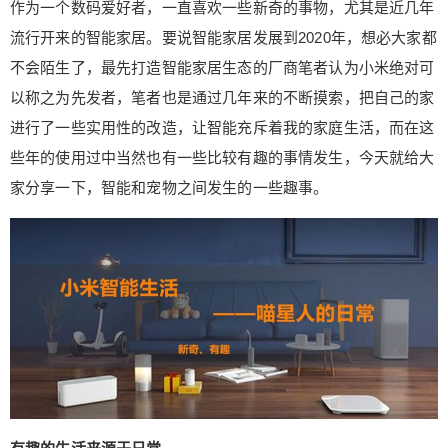
作为一个数码爱好者，一直喜欢一些新奇的事物，尤其是近几年
也是越来越便捷，笔者作为一个数码爱好者，一直
喜欢一些新奇的事物，尤其是近几年流行开来的智
流行开来的智能家居。要说智能家居发展到2020年，想必大家都
能家居。要说智能家居发展到2020年，想必大家都
不会陌生了，最先打造智能家居生态的厂商笔者认为小米绝对可
不会陌生了，最先打造智能家居生态的厂商笔者认
以称之为先发者，笔者也是通过几年来的不断摸索，把自己的家
为小米绝对可以称之为先发者，笔者也是通过几年
进行了一些实用性的改造，让智能充斥着我的家庭生活，而在这
来的不断摸索，把自己的家进行了一些实用性的改
些年的使用过中当然也有一些比较有趣的事情发生，今天就给大
造，让智能充斥着我的家庭生活，而在这些年的使
扫描二维码继续阅读
用过中当然也有一些比较有趣的事情发生，今天就
家分享一下，智能和宠物之间发生的一些趣事。
给大家分享一下，智能和宠物之间发生的一些趣
事。 有趣的生活来源于日常 猫狗作为我们日常最常
见的宠物，一些猫狗长相可爱，是非常的招人喜
欢，尤其是一些在外工作的单身小哥哥和小姐姐
们，最喜欢养一只猫或一只狗来充斥自己的闲暇时
光，而如果想要当一个合格的铲屎官，那还真要下
一些功夫。笔者家里就养了一只喵星人，由于工作
的原因时常会把它单独的留在家里，所以如果远程
照看它就是笔者最先处理的问题。 一些动物的可爱
是从骨子里发出的，喵星人就可以算一个，为了外