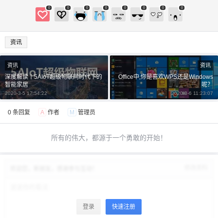
0
0
0
0
0
0
0
0
资讯
资讯
资讯
深度解读丨5AIoT超级物联网时代下的
Office中,你是喜欢WPS还是Windows
智能家居
呢？
2020-3-5 17:54:22
2020-3-6 11:23:07
0 条回复
A
作者
M
管理员
所有的伟大，都源于一个勇敢的开始！
修改资料
欢迎您，新朋友，感谢参与互动！
登录
快速注册