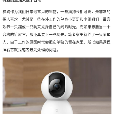
有趣的生活来源于日常
出工作时可以远程观察，笔者选择米家智能摄像机
进行对房间的监视，对于米家智能摄像机的设置也
猫狗作为我们日常最常见的宠物，一些猫狗长相可爱，是非常的
是非常简单，通过米家App连接之后，我们可以对
招人喜欢，尤其是一些在外工作的单身小哥哥和小姐姐们，最喜
它进行一个相应的设置，笔者这里把移动侦测打
欢养一只猫或一只狗来充斥自己的闲暇时光，而如果想要当一个
开，只要房间内有物体移动就会远程给笔者的手机
合格的铲屎官，那还真要下一些功夫。笔者家里就养了一只喵星
进行信息推送，点开之后喵星人的小瓜子在镜头前
面晃悠，那一脸呆萌的模样真得让人忍俊不禁，除
人，由于工作的原因时常会把它单独的留在家里，所以如果远程
了有趣还有一抹幸福感。 除此之外，米家智能摄像
照看它就是笔者最先处理的问题。
机还可以监视到家里发生的一些其它事情，比如家
里有孩子老人的，而且我们还可以实现远程对话，
智能的同时还非常的好玩。 接下来分享的这款产品
是笔者智能家居生活中最容易引起笑点的智能设
备：米家扫地机器人，可以每次只要启动它，家里
的喵星人都会手舞足蹈好一阵，来调戏一下这个自
己比较“熟悉“的大家伙，可能在它的认知中这是一个
能动的伙伴吧。 而作为清洁款产品，米家扫地机器
人可以米家的智能设备进行多场景的联动，当我们
外出时可以通过米家App设置离家自动清扫，也可