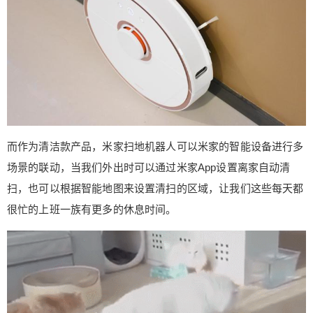
的查看门外到底是谁，对我们有没有危险，而最重
要的是它还可以提供大叔音效，怪兽音效等，让门
外的人认为家里是多个人就会停止一些利益侵害的
行为。 当然除了这样我们也可以对自己的家人进行
一些搞怪，比如用模仿怪兽的声音，给门外的朋
友，家人一个不一样的惊喜，想想都是有趣的。 说
到这里此次的分享就要结束了，接下来就给大家做
一个小小的总结。智能家居的实现可以说是大大改
而作为清洁款产品，米家扫地机器人可以米家的智能设备进行多
善了我们的生活，而且根据自己不同的使用环境也
场景的联动，当我们外出时可以通过米家App设置离家自动清
能制造出不一样的有趣玩法，就拿笔者这次分享的
扫，也可以根据智能地图来设置清扫的区域，让我们这些每天都
宠物和智能设备所碰撞出来的火花，它发生在我们
生活中每一个角落，而笔者分享的也只是其中的一
很忙的上班一族有更多的休息时间。
个缩影。 小米作为国内知名的互联网公司，智能生
态到目前为止布局已经相当的完善了，笔者是建议
大家都来体验一下，毕竟科技是有温度的，而与生
活场景的结合也让它变得更加的生动，更加的有
趣。 （来源： 数码杂谈君 ） 0 收藏