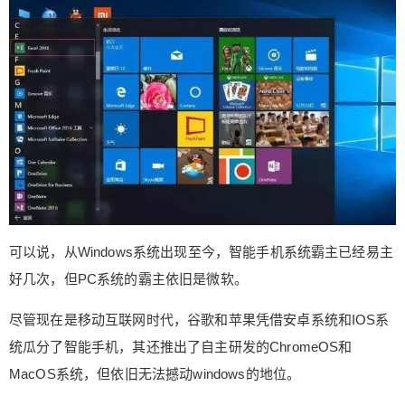
几乎都采用的都是Windows 系统。 可以说，从Win
dows系统出现至今，智能手机系统霸主已经易主好
几次，但PC系统的霸主依旧是微软。 尽管现在是移
动互联网时代，谷歌和苹果凭借安卓系统和IOS系
统瓜分了智能手机，其还推出了自主研发的Chrome
OS和MacOS系统，但依旧无法撼动windows的地
位。 其实，微软不仅是PC系统巨头，同时还是办公
扫描二维码继续阅读
软件巨头，人们最为熟知就是Office，其实就是微软
研发的。 其中，word、Excel以及PPT被称为办公
三件套，几乎是职场人必用的软件。 因为word是强
大文字处理软件，很多人都用其进行文字处理工
可以说，从Windows系统出现至今，智能手机系统霸主已经易主
作，而Excel则是表格工具，多数都用于数据统计，
好几次，但PC系统的霸主依旧是微软。
专业性很强，而PPT则是文档演示。 而在这个领域
内，微软也是没有竞争对手的，尽管苹果和谷歌也
尽管现在是移动互联网时代，谷歌和苹果凭借安卓系统和IOS系
都推出了自主研发的办公软件，但用户量都不如微
统瓜分了智能手机，其还推出了自主研发的ChromeOS和
软的office。 数据显示，微软将Office搬至安卓平台
后，word和Excel都已经成为安装量超10亿的软
MacOS系统，但依旧无法撼动windows的地位。
件。 意外的是，近日WPS Office突然官宣，WPS