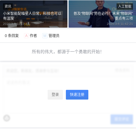
资讯
人工智能
小米智能配喵星人日常，科技也可以
普及“物联网”势在必行！未来“物联网”
有温度
重点有三项
2020-3-6 11:17:22
2020-3-6 11:42:21
0 条回复
A
作者
M
管理员
所有的伟大，都源于一个勇敢的开始！
修改资料
欢迎您，新朋友，感谢参与互动！
登录
快速注册
提交评论