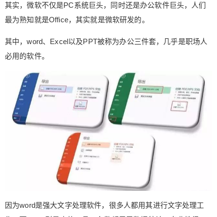
其实，微软不仅是PC系统巨头，同时还是办公软件巨头，人们
Office for Mac上线至今连续35周蝉联“Mac App Stor
e免费App排行榜”榜首。在该榜单的前10名中，并
最为熟知就是Office，其实就是微软研发的。
没有微软Office的身影。 另外，目前在iPhone的Ap
其中，word、Excel以及PPT被称为办公三件套，几乎是职场人
pStore商店中的免费排行榜中，WPS Office是免费
榜的第二名，第一名是百度网盘，而微软的office等
必用的软件。
App依旧没有进入前十名。 不过，在前20名中，微
软的Word排名第十三。 这一消息的宣布，让微软始
料未及，甚至有点手足无措。 因为微软早已经与苹
果合作，将自家的Office套件搬至苹果的IOS等多个
平台上，无论是苹果的Mac还是iPad、iPhone等能
使用微软的office套件。 但现实情况是，微软的Offi
ce在苹果平台并不吃香。 即便是微软推出免费版的
Word等，其下载量和用户量依旧不如人意，因为无
论是在Mac和iPhone上，用户都在下载 WPS Offic
e。 另外，WPS已经在苹果的多个平台上线了免费
版WPS office，现在还都还冲到了免费榜的第一名
和第二名，这严重影响微软的office的市场。 因为下
因为word是强大文字处理软件，很多人都用其进行文字处理工
载免费版的WPS office的用户越多，就意味着下载