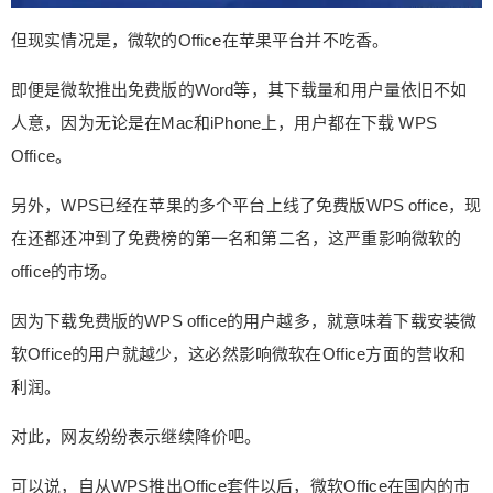
2
5
10
元
元
元
但现实情况是，微软的Office在苹果平台并不吃香。
20
50
自定义
元
元
即便是微软推出免费版的Word等，其下载量和用户量依旧不如
¥
人意，因为无论是在Mac和iPhone上，用户都在下载 WPS
6位以上
Office。
6位以上
另外，WPS已经在苹果的多个平台上线了免费版WPS office，现
在还都还冲到了免费榜的第一名和第二名，这严重影响微软的
office的市场。
立刻支付
忘记密码？
找回
因为下载免费版的WPS office的用户越多，就意味着下载安装微
软Office的用户就越少，这必然影响微软在Office方面的营收和
立刻支付
利润。
对此，网友纷纷表示继续降价吧。
可以说，自从WPS推出Office套件以后，微软Office在国内的市