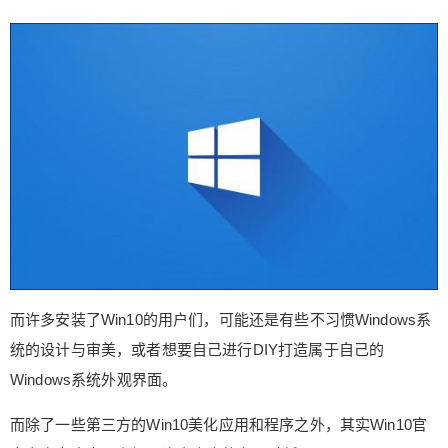
板电脑的操作系统，它于2015年7月29日发布正式
版。截止到目前，已经有超过半数的老用户以及电
脑安装上了Win10系统。 而许多安装了Win10的用
户们，可能还是有些不习惯Windows系统的设计与
审美，或者想要自己进行DIY打造属于自己的Windo
ws系统外观界面。 而除了一些第三方的Win10美化
应用和程序之外，其实Win10官方商店内也内置上
扫描二维码继续阅读
架了许多官方的主题壁纸。 而最近，微软就为Wind
ows10用户上架了全新的壁纸主题包，这个壁纸主
题包名为”Bending Light PREMIUM”，从名称上来
看，就可以知道这是一款光影变化主题的壁纸。 而
微软也是在其中提供了18张信息度高达4K的有关光
的折射反射的壁纸，大小为8.55M。 如果大家喜欢
而许多安装了Win10的用户们，可能还是有些不习惯Windows系
的话，可以去微软的官方应用商店搜索这款主题壁
统的设计与审美，或者想要自己进行DIY打造属于自己的
纸的名称下载体验即可哦，还是十分漂亮的。 （来
Windows系统外观界面。
源： 小谦 ） 0 收藏
而除了一些第三方的Win10美化应用和程序之外，其实Win10官