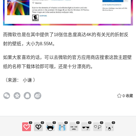
而微软也是在其中提供了18张信息度高达4K的有关光的折射反
射的壁纸，大小为8.55M。
如果大家喜欢的话，可以去微软的官方应用商店搜索这款主题壁
纸的名称下载体验即可哦，还是十分漂亮的。
（来源： 小谦 ）
给Nancy打赏
0
收藏
付费内容
2
5
10
元
元
元
0
0
0
0
0
0
0
0
20
50
自定义
元
元