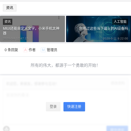
资讯
¥
6位以上
资讯
人工智能
MIUI还能自定义文字，小米手机太神
你用过这些当下最火的AI设备吗
6位以上
器
2020-3-9 12:47:15
2020-3-11 9:22:00
0 条回复
A
作者
M
管理员
立刻支付
忘记密码？
找回
所有的伟大，都源于一个勇敢的开始！
立刻支付
修改资料
欢迎您，新朋友，感谢参与互动！
登录
快速注册
提交评论