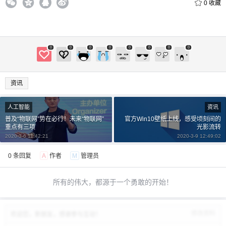
0
收藏
0
0
0
0
0
0
0
0
资讯
人工智能
资讯
普及“物联网”势在必行！未来“物联网”
官方Win10壁纸上线，感受顷刻间的
重点有三项
光影流转
2020-3-6 11:42:21
2020-3-9 12:49:02
0 条回复
A
作者
M
管理员
所有的伟大，都源于一个勇敢的开始！
修改资料
欢迎您，新朋友，感谢参与互动！