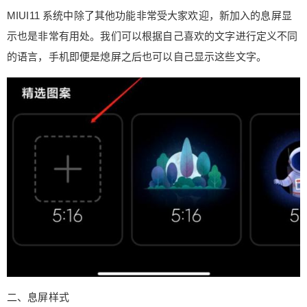
到【极速数据恢复】，这个工具能够将我们丢失的
MIUI11 系统中除了其他功能非常受大家欢迎，新加入的息屏显
手机数据找回，只需要找到对应的恢复选项，根据
示也是非常有用处。我们可以根据自己喜欢的文字进行定义不同
提示操作就可以恢复了。 比如找回手机文件，我们
的语言，手机即便是熄屏之后也可以自己显示这些文字。
可以选择【office恢复】，选择对应的恢复类型就可
以找回了。 好了以上就是今天要和大家分享的所有
内容，如果你用小米手机的话，赶紧看看自己的手
机有没有这个功能吧！ （来源： 科技技巧达人 ） 0
收藏
二、息屏样式