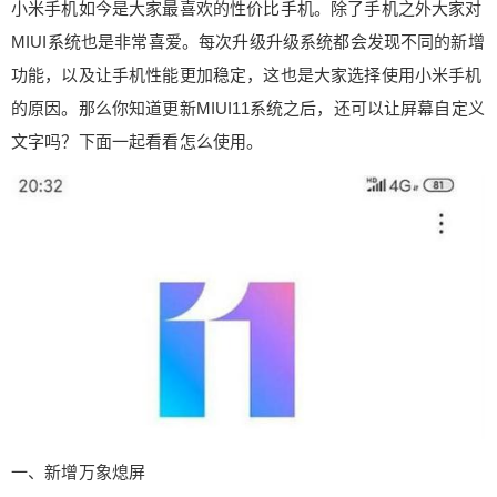
小米手机如今是大家最喜欢的性价比手机。除了手机之外大家对
文字，简直太神器 小米手机如今是大家最喜欢的性
价比手机。除了手机之外大家对MIUI系统也是非常
MIUI系统也是非常喜爱。每次升级升级系统都会发现不同的新增
喜爱。每次升级升级系统都会发现不同的新增功
功能，以及让手机性能更加稳定，这也是大家选择使用小米手机
能，以及让手机性能更加稳定，这也是大家选择使
的原因。那么你知道更新MIUI11系统之后，还可以让屏幕自定义
用小米手机的原因。那么你知道更新MIUI11系统之
文字吗？下面一起看看怎么使用。
后，还可以让屏幕自定义文字吗？下面一起看看怎
么使用。 一、新增万象熄屏 MIUI11 系统中除了其
扫描二维码继续阅读
他功能非常受大家欢迎，新加入的息屏显示也是非
常有用处。我们可以根据自己喜欢的文字进行定义
不同的语言，手机即便是熄屏之后也可以自己显示
这些文字。 二、息屏样式 除了拥有普通的样式之
外，小米熄屏最近还根更新了静态图片和动态图片
的熄屏样式，我们可以选择自己喜欢的样式进行设
置屏幕。 使用方法：首选我们需要在对万象息屏进
行更新，更新完成之后可以发现有不同新玩法。将
手机页面设置成最新的图片，你会发现手机立马充
满黑科技。 大家在更新手机应用的时候，更新完成
一、新增万象熄屏
后发现手机数据丢失的话，可以在手机应用市场找