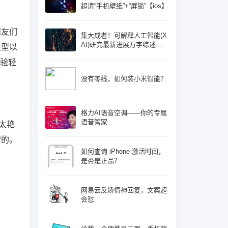
超清“手机壁纸”+“屏锁”【ios】
朋友们
集大成者！可解释人工智能(X
AI)研究最新进展万字综述论
造型以
文: 概念体系机遇和挑战—构
体验轻
建负责任的人工智能
没有零线，如何装小米智能？
格力AI语音空调——你的专属
语音管家
 太艳
情的。
如何查询 iPhone 激活时间，
是否是正品？
网易云反矫情神回复，文案超
会怼