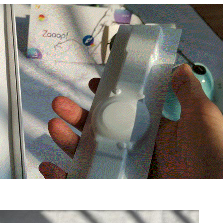
2020/3/11
Nancy @ 鹰视界
给Nancy打赏
付费内容
2
5
10
元
元
元
20
50
自定义
元
元
¥
小米Color智能手表，多姿多彩
6位以上