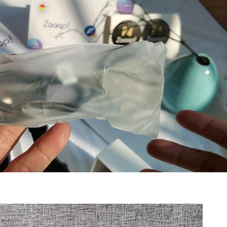
接近实物大小。这个包装有点水果风格呀。看起
来还不错的样子呢 揭开庐山真面目了（吐槽，箱
子关的很牢，打开太费劲了-）： 开箱，是所有环
节里最愉悦的一刻时光了吧。 小米Color： 开箱
清单：智能手表一个；充电座子一个；说明书一
份。 表盘设计 外围有一圈预设固定的时间刻度
盘，这个设计挺好，因为有的表盘设计是没有刻
度的。那么增加一个固定的刻盘，可以在表盘设
计的时候有很多可以发挥的地方。表盘直径46.2
MM，提供了1.39英寸的AMOLED的显示屏；像
素达到了454*454；厚度11.4mm，这样的体积大
小保证能塞进去一块4200mAH的电池，毕竟主打
长续航，电池的容量还是需要保证的。 手机背
面，与普通手环一样，背后是光电式心率传感
器，工作时候便会发出绿光。 触点式充电器，充
电器跟充电线是一体化设计。5V的输出电压，电
流大小没有标明。 二、使用感受 使用的某为的手
机，不过可以安装小米穿戴app支持手环，不是小