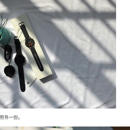
新体验
6位以上
小米自从发布小米手环以来，在智能穿戴界一直
占有重要的一席之地。极具性价比的小米手环也
立刻支付
忘记密码？
找回
是很多年轻朋友们的选择。之前的小米手表是方
形的，有人说看起来更像是水果拍的翻抄之作，
立刻支付
所以还是要拿出一些不一样的造型以正视听吧。
圆形设计也比较符合广大劳动人民对手表的印
象。感谢@Zaaap! 发来小米智能手表Color，让
我体验轻时尚运动，收到满满的惊喜 一、开箱 快
扫描二维码继续阅读
来给我一点color see see；但是是黑色的Color，
个人觉得黑色的还是比较百搭的。因为平时工作
的原因， 太艳丽的色彩有点不合适，反倒黑色在
运动之余也可以偶尔客串商务场所，另外完全可
以通过改换表盘来改换心情的。 外箱摄影 一个白
明书一份。
色的包装盒正面用类似雕刻印刷的工艺印制小米
Color的正面图，看起来略微比实际尺寸小一些，