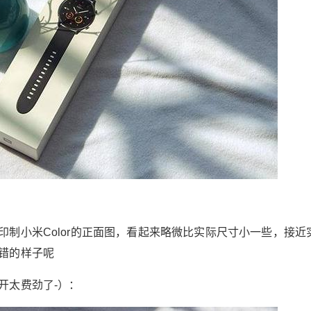
制小米Color的正面图，看起来略微比实际尺寸小一些，接近
错的样子呢
开太费劲了-）：