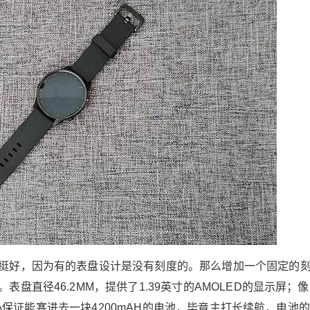
米运动哦，所以之前使用华米或者小米手环的用
户数据是不能同步过来的。这个应该说小米手环
是小米产品家族里新开个一朵花吧，是否逐渐感
受到了小米自己的生态系统碎片化了吗？ 连接手
表前请确保手机蓝牙开启 app界面 其实现在很多
厂家的所谓智能手表的设计都大同小异了，越来
越同质化。提供一个基本操作，数据查阅管理，
运动计划，个人信息等。 APP端提供了丰富的表
盘市场 可以根据跟人的喜好场景更改表盘。 因为
家里用了小爱同学音响，也有一些简单的智能家
居设备通过小爱同学来控制。发现APP中有小爱
同学训练计划，心头还是蛮惊喜的。这样不用担
心距离小爱音响太远而需要用力干吼了。另外app
还提供股票的关注列表，这个跟小米其他设备一
样，为广大股民提供了一个实时关注关心的股票
挺好，因为有的表盘设计是没有刻度的。那么增加一个固定的
一个小渠道。 手表操作 一定要开启小米穿戴的后
盘直径46.2MM，提供了1.39英寸的AMOLED的显示屏；
台运行权限哦，在app界面我们可以选择我们希望
信息提醒的应用。 表盘更换 手表操作 小爱同学
积大小保证能塞进去一块4200mAH的电池，毕竟主打长续航，电池