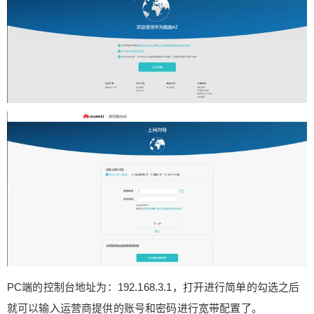
给Nancy打赏
付费内容
2
5
10
元
元
元
20
50
自定义
元
元
¥
PC端的控制台地址为：192.168.3.1，打开进行简单的勾选之后
6位以上
就可以输入运营商提供的账号和密码进行宽带配置了。