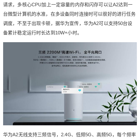
在使用的这段时间里还未出现。 此图为四个测试点
请求，多核心CPU加上一定容量的内存和闪存可以让A2达到一
的手机下载速度测试，由于华为A2连接使用的100
台微型计算机的水准，在多设备同时连接时可以很好的进行任务
M的网线所以测试效果也基本算是达到了百兆带宽
调度，不至于出现卡顿，据华为宣传，华为A2可以支持50台设
的效果，中规中矩。 实际效果 先来看一下NFC一触
备累计稳定运行时长达到10W+小时。
即连的效果，感应速度还是很快的基本算是一触即
会弹出提示，但正如之前知识分享中提到的不是无
感连接而是需要用户确认一下，这个属于正常操作
大家大可放心使用。此处需要说明一下的是，手机
的NFC芯片位置不一样，放置的时候如果未出现连
接提醒就移动一下手机知道位置对准就可以了。 最
后上一张游戏实测，这是一款外服游戏，服务器设
在美国。之前玩的时候无论使用4G还是家里的极路
由联网总会出现断开连接的情况，但是使用华为A2
大家从截图画面中可以很直观的看到网络连接质
量，比较满意。 【结尾】 总结一下，经过一段时间
的使用，最直观的感受就是A2秉承了华为一贯的优
良做工和品质，简洁时尚的外观搭配环状指示灯让
华为A2无线支持三频信号，2.4G、低频5G、高频5G，每个频率
整个产品充满科技感。网络方面，从信号的覆盖和