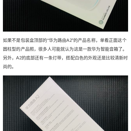
线随便选择一个插上就好。由于我是从PC端进行的
初始配置，所以就先从PC管理页面开始了解。 PC
端的控制台地址为：192.168.3.1，打开进行简单的
勾选之后就可以输入运营商提供的账号和密码进行
宽带配置了。 宽带连接成功即进入了WiFi配置界
如果不是包装盒顶部的“华为路由A2”的产品名称，单看正面这个
面，“三频优选”开关的功能其实就是就是上面提到的
圆柱型的产品照，很多人可能就认为这是一款华为智能音箱了。
是否合并2.4G、低频5G以及高频5G信号，三个信
号合并之后，华为A2在设备连接后会根据设备端信
另外，A2的底部还有一条灯带，搭配白色的外观还是比较清新时
号强度进行三个信号的切换以达到最优网络体验。
尚的。
另外，WiFi密码等配置好之后还可以对WiFi模式进
行配置，这里我选择的是穿墙模式，尽量让各个房
间的信号能都有所覆盖。在这个页面我们可以看
到，还有一个选择是路由器恢复出厂设置时保留关
键配置信息，在下次配网时用户可以不用再进行一
边繁琐的配置，直接使用之前保留的信息即可。 所
有网络配置完成后路由器会进行重启加载配置，之
后就可以正常使用了。 进入PC端配置页面，华为A
2的配置功能还是比较丰富的。华为A2支持VPN设