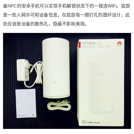
面输入路由器登陆密码后即添加成功，但是，万事
备NFC的安卓手机可以实现手机解锁状态下的一碰连WiFi。底部
俱备只差一步，还需要在App端设置一下设备的房
是一些入网许可和设备信息。在底部有一圈打孔的圆环设计，此
间位置信息，保存完成后才算是设备添加成功。 添
加完成在首页中就可以看到设备了，点击设备选项
处应该是设备的散热孔，隐蔽不影响美观。
卡进入设备详情页面我们可以看到设备运行情况概
要展示以及四个主要功能。华为A2可以查看当前Wi
Fi信道的信号质量情况、可以对每个连接的设备进
行网络管理，还可以对连接的设备进行识别是否为
可支持的IoT智能设备并进行智能化的IoT设备网络
质量优化，虽然功能比较大众话但却比较实用。 在
设备详情页我们可以看到虽然华为A2并不是一台主
打游戏网络优化的电竞路由，但是同样具备手游的
智能加速功能。华为A2的手游加速有一点比较让我
感到意外的是，在手机上玩“皇室战争”这个游戏时竟
然也能被识别出来，并给与游戏加速，正常这个游
戏很多电竞路由都不支持识别加速，小手一挥，点
个赞。华为A2还有一个比较不错的功能就是儿童上
网保护，用户可以将路由器已连接的设备设置为儿