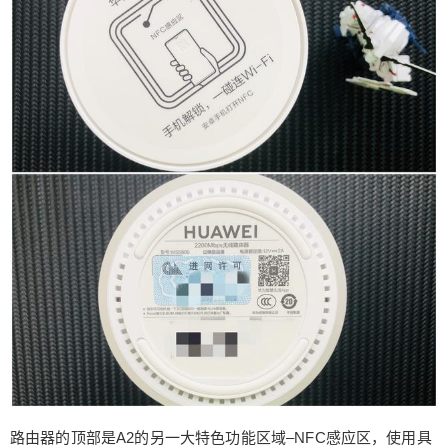
有帮助的。 PC端的最后一项功能介绍便是NFC联
网功能。说是NFC联网其实并不是真正意义的联
网，因为NFC只是一个近距离感应传输方式，本身
并不具备上网功能。那这个上网功能是如何实现的
呢？直接点说就是路由器通过NFC调用系统的联网
功能，并将WiFi的连接信息发送给手机端自动填充
到调用的系统联网功能中，从而达到自动联网的效
果。但是由于iOS系统的接口调用限制，该NFC一
触即连功能仅适用于具备NFC功能的Android（安
卓）设备。 App配合使用： 现在的设备没有个App
配合使用应该都不好意思拿出手，华为也一样。华
为A2使用的是“华为智能家居”这款App，可见华为A
2应该算作是华为智能家居的组成成员之一。 在App
端初次使用肯定是免不了用户登录/注册的，创建好
华为的账号并登陆后就可以在首页的右上角出现一
个“+”，点击“+”进行设备添加就会进入设备扫描阶
段，与市面上的智能家居产品的绑定并无差别。扫
描出当前设备后点击后面的“添加”按钮并在下一级页
路由器的顶部是A2的另一大特色功能区域–NFC感应区，使用具