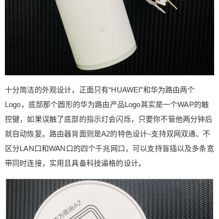
前路由器下的设备可以通过互联网访问到该服务器o
r计算机上的应用。而这种功能要想实现必须要具备
可以在互联网上访问到的固定公网IP或者域名，所
以DMZ的实现基本需要依赖于DDNS功能的配置。
此处我们在多说一点这个域名访问的简单知识，那
就是大家日常生活中访问的服务及应用都是通过一
个域名来实现的，而这个域名的背后是指向了一个
公网上类似于192.168.0.1的这种格式的IP地址，而
十分简洁的外观设计，正面只有“HUAWEI”和华为路由两个
该IP地址就是一个公网IP实际上是与一台物理计算
Logo，底部那个圆形的华为路由产品Logo其实是一个WAP的触
机或虚拟机进行了绑定，才让用户的访问请求到达
控键，如果误触了底部的指示灯会闪烁，只要你不管他两分钟后
位于该计算机上的服务，整个流程的简单示意如
就自动恢复。路由器背面则是A2的特色设计–支持双网双通、不
下：用户请求 > www.xxxxx.com >xxx.xxx.xxx.xxx
> 服务器上的服务，所以这两个功能放在了一起来
区分LAN口和WAN口的四个千兆网口，可以支持盲插以及多条宽
为大家讲解，希望对用户能有所帮助。 A2还有一个
带同时连接，实用且具备科技逼格的设计。
Guest模式，当你不想让访客知道家里WiFi的密码
时，可以设置一个固定时长的客人wifi信号源，有无
密码皆可，当时间结束后该信号会自动失效不会再
被搜索到，对于家庭路由的信息及连接安全还是很