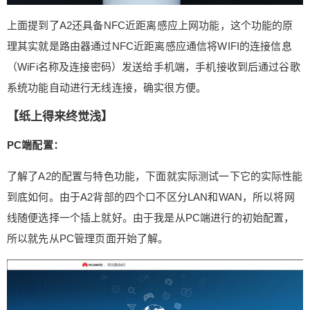
重。所以大家在今后选择产品的过程中应该多理性
上面提到了A2还具备NFC近距离感应上网功能，这个功能的原
的考虑自身需求，避免交智商税和冲动消费才是正
确的选择。 （来源： LetXGo ） 0 收藏
理其实就是路由器通过NFC近距离感应通信将WIFI的连接信息
（WiFi名称及连接密码）发送给手机端，手机接收到后通过谷歌
系统功能自动进行无线连接，确实很方便。
【纸上得来终觉浅】
PC端配置：
了解了A2的配置与特色功能，下面就实际测试一下它的实际性能
到底如何。由于A2背部的四个口不区分LAN和WAN，所以将网
线随便选择一个插上就好。由于我是从PC端进行的初始配置，
所以就先从PC管理页面开始了解。