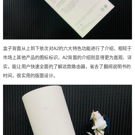
置，设置好之后就可以在家中通过VPN直连对应的
服务器资源，对于公司资源需要内网登陆环境的朋
友是一个实用的功能。 UPnP，通用即插即用，就
是让互联网上的计算机可以远程访问位于该路由器
下处于局域网环境的资源服务。 智联功能，该功能
提供多个支持“智联”功能的设备互联，可以组成一个
盒子背面从上到下依次对A2的六大特色功能进行了介绍，相较于
智能的 Wi-Fi 无缝漫游网络。在这个“智联”网络中，
市场上其他产品的图标标识，A2背面的介绍则显得更为直观、详
所有设备的参数和主路由一致，如 Wi-Fi 名称、密
实，能让用户快速全面的了解这款路由器，省去了翻阅说明书的
码、登录密码、Wi-Fi 定时关闭、Wi-Fi 黑白名单、
时区和自动升级设置等。当主路由修改设备参数
时间，很实用的版面设计。
时，其余设备可自动同步修改。在“智联”网络覆盖的
区域，无论是客厅、书房还是卧室，您的无线上网
设备都可以在这个网络中实现无缝漫游。 动态域名
服务及DMZ主机服务。为何将这两个功能放在一起
介绍，这要先从这两个功能的原理说起。简单来
讲，路由器提供的DMZ主机功能就是将局域网内的
服务器or计算机完全暴露在互联网上，让未处于当