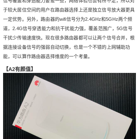
信号覆盖和穿透能力要差一些，网络体验也会有所不足，所以对
很好的进行任务调度，不至于出现卡顿，据华为宣
于较大居住空间的用户在路由器选择上还是独立信号放大器更具
传，华为A2可以支持50台设备累计稳定运行时长达
一定优势。另外，路由器的wifi信号分为2.4GHz和5GHz两个频
到10W+小时。 华为A2无线支持三频信号，2.4G、
道，2.4G信号穿透能力和抗干扰能力强，覆盖范围广，5G信号
低频5G、高频5G，每个频率配备独立的2颗功放。
三频的设计可以使信号强度以及网络质量在覆盖范
干扰少传输速度快。现在很多路由器都可以让两个信号合并，根
围内得到保障。A2的三频可以在软件层面进行设
据连接设备信号的强弱自动切换，也是一个不错的上网辅助功
置，三频信号合一时，路由器可以根据上网设备距
能，可以算作路由器选择维度的一个考量。
离路由器的远近和信号接收质量智能切换设备连接
的频段，近距离时可以自动切换至5G信号段以提供
【A2有颜值】
高速流畅的网络体验。所以A2还可以看作是一台智
能设备。 上面提到了A2还具备NFC近距离感应上网
功能，这个功能的原理其实就是路由器通过NFC近
距离感应通信将WIFI的连接信息（WiFi名称及连接
密码）发送给手机端，手机接收到后通过谷歌系统
功能自动进行无线连接，确实很方便。 【纸上得来
终觉浅】 PC端配置： 了解了A2的配置与特色功
能，下面就实际测试一下它的实际性能到底如何。
由于A2背部的四个口不区分LAN和WAN，所以将网