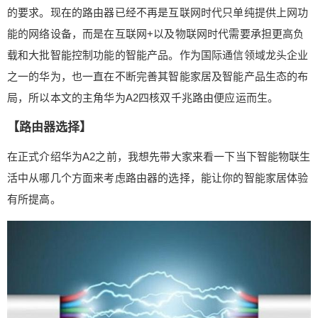
多的智能产品融入到人们的日常起居，让人们享受
的要求。现在的路由器已经不再是互联网时代只单纯提供上网功
到科技为生活带来的极致体验。但这种体验都要建
能的网络设备，而是在互联网+以及物联网时代需要承担更高负
立于优质的网络之上，而这就对路由器提出了更高
载和大批智能控制功能的智能产品。作为国际通信领域龙头企业
的要求。现在的路由器已经不再是互联网时代只单
之一的华为，也一直在不断完善其智能家居及智能产品生态的布
纯提供上网功能的网络设备，而是在互联网+以及物
联网时代需要承担更高负载和大批智能控制功能的
局，所以本文的主角华为A2四核双千兆路由便应运而生。
智能产品。作为国际通信领域龙头企业之一的华
扫描二维码继续阅读
【路由器选择】
为，也一直在不断完善其智能家居及智能产品生态
的布局，所以本文的主角华为A2四核双千兆路由便
在正式介绍华为A2之前，我想先带大家来看一下当下智能物联生
应运而生。 【路由器选择】 在正式介绍华为A2之
活中从哪几个方面来考虑路由器的选择，能让你的智能家居体验
前，我想先带大家来看一下当下智能物联生活中从
有所提高。
哪几个方面来考虑路由器的选择，能让你的智能家
居体验有所提高。 首先就是要对我们家庭的宽带有
所了解，要知道家里宽带的带宽是多少。带宽，从
定义上来讲就是用来标识信号传输的数据传输能
力、标识单位时间内通过链路的数据量的一个定
义，所以带宽的大小直接决定了数据的传输量和速
度，直接影响大家的上网体验。目前大家的带宽基