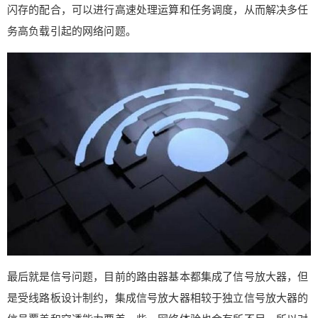
闪存的配合，可以进行高速处理运算和任务调度，从而解决多任
WAP的触控键，如果误触了底部的指示灯会闪烁，
只要你不管他两分钟后就自动恢复。路由器背面则
务高负载引起的网络问题。
是A2的特色设计–支持双网双通、不区分LAN口和W
AN口的四个千兆网口，可以支持盲插以及多条宽带
同时连接，实用且具备科技逼格的设计。 路由器的
顶部是A2的另一大特色功能区域–NFC感应区，使
用具备NFC的安卓手机可以实现手机解锁状态下的
一碰连WiFi。底部是一些入网许可和设备信息。在
底部有一圈打孔的圆环设计，此处应该是设备的散
热孔，隐蔽不影响美观。 最后来一张全家桶。路由
器*1、电源*1、网线*1以及说明书*1。整体来看，
整个外观的设计及做工都算不错，衔接位置都处理
也比较细致，没有过于复杂的元素让人眼花缭乱。
【A2有实力】 华为A2采用了自研的凌霄四核1.4G
处理器，256M内存，128M闪存。众所周知现在路
最后就是信号问题，目前的路由器基本都集成了信号放大器，但
由器承担了很多智能家庭设备的上网功能请求，多
核心CPU加上一定容量的内存和闪存可以让A2达到
是受线路板设计制约，集成信号放大器相较于独立信号放大器的
一台微型计算机的水准，在多设备同时连接时可以