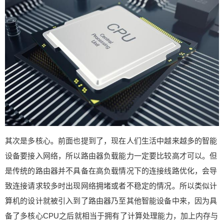
较大居住空间的用户在路由器选择上还是独立信号
放大器更具一定优势。另外，路由器的wifi信号分为
2.4GHz和5GHz两个频道，2.4G信号穿透能力和抗
干扰能力强，覆盖范围广，5G信号干扰少传输速度
快。现在很多路由器都可以让两个信号合并，根据
连接设备信号的强弱自动切换，也是一个不错的上
网辅助功能，可以算作路由器选择维度的一个考
量。 【A2有颜值】 如果不是包装盒顶部的“华为路
由A2”的产品名称，单看正面这个圆柱型的产品照，
很多人可能就认为这是一款华为智能音箱了。另
外，A2的底部还有一条灯带，搭配白色的外观还是
其次是多核心。前面也提到了，现在人们生活中越来越多的智能
比较清新时尚的。 盒子背面从上到下依次对A2的六
设备要接入网络，所以路由器负载能力一定要比较高才可以。但
大特色功能进行了介绍，相较于市场上其他产品的
图标标识，A2背面的介绍则显得更为直观、详实，
是传统的路由器并不具备在高负载情况下的连接线路优化，会导
能让用户快速全面的了解这款路由器，省去了翻阅
致连接请求较多时出现网络拥堵或者不稳定的情况。所以类似计
说明书的时间，很实用的版面设计。 十分简洁的外
算机的设计就被引入到了路由器乃至其他智能设备中来，因为具
观设计，正面只有“HUAWEI”和华为路由两个Log
备了多核心CPU之后就相当于拥有了计算处理能力，加上内存与
o，底部那个圆形的华为路由产品Logo其实是一个