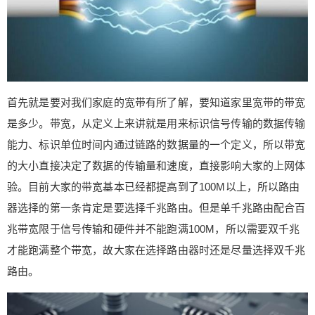
本已经都提高到了100M以上，所以路由器选择的第
一条肯定是要选择千兆路由。但是单千兆路由配合
百兆带宽限于信号传输和硬件并不能跑满100M，所
以需要双千兆才能跑满整个带宽，故大家在选择路
由器时还是尽量选择双千兆路由。 其次是多核心。
前面也提到了，现在人们生活中越来越多的智能设
首先就是要对我们家庭的宽带有所了解，要知道家里宽带的带宽
备要接入网络，所以路由器负载能力一定要比较高
是多少。带宽，从定义上来讲就是用来标识信号传输的数据传输
才可以。但是传统的路由器并不具备在高负载情况
能力、标识单位时间内通过链路的数据量的一个定义，所以带宽
下的连接线路优化，会导致连接请求较多时出现网
的大小直接决定了数据的传输量和速度，直接影响大家的上网体
络拥堵或者不稳定的情况。所以类似计算机的设计
就被引入到了路由器乃至其他智能设备中来，因为
验。目前大家的带宽基本已经都提高到了100M以上，所以路由
具备了多核心CPU之后就相当于拥有了计算处理能
器选择的第一条肯定是要选择千兆路由。但是单千兆路由配合百
力，加上内存与闪存的配合，可以进行高速处理运
兆带宽限于信号传输和硬件并不能跑满100M，所以需要双千兆
算和任务调度，从而解决多任务高负载引起的网络
才能跑满整个带宽，故大家在选择路由器时还是尽量选择双千兆
问题。 最后就是信号问题，目前的路由器基本都集
路由。
成了信号放大器，但是受线路板设计制约，集成信
号放大器相较于独立信号放大器的信号覆盖和穿透
能力要差一些，网络体验也会有所不足，所以对于