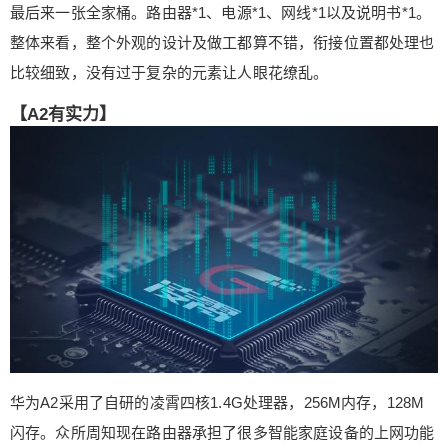
童上网设备，并对该设备进行上网时段的管理，但
最后来一张全家桶。路由器*1、电源*1、网线*1以及说明书*1。
是个人感觉仅仅是对一个上网时间进行控制是否过
整体来看，整个外观的设计及做工都算不错，衔接位置都处理也
于简单粗暴了，如果能再加入上网内容的过滤是否
比较细致，没有过于复杂的元素让人眼花缭乱。
更加有效？ 华为A2还可以通过App进行网络体检、
查看网络周报以及拦击记录等，对于用户来讲这些
【A2有实力】
功能都很直观便于操作。 App端除了列举出的几个
重点功能之外还有很多，从这个gif图中大家仔细查
看是否有你想要的功能，笔者就不一一赘述了。 信
号及网速： 除了软件层面的功能，笔者还进行了实
际的WiFi信号强度及手机网速测试。上图为具体的
户型示意图，路由器位于客厅靠近阳台的位置，图
中分别在主卧、次卧、卫生间以及厨房四个具有上
网实际需求的房间设置了测试点。 从四个测试点的
信号强度来看比较一致，说明路由的信号覆盖在这
个80多平米的房子里还是比较不错的，而且信号的
衰减也很少，对比之前使用的极路由这个效果真的
华为A2采用了自研的凌霄四核1.4G处理器，256M内存，128M
是提升很大，极路由在测试点3和测试点4位置的效
果都不太理想，而且会出现偶尔的断连，而华为A2
闪存。众所周知现在路由器承担了很多智能家庭设备的上网功能