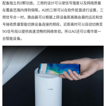
网速的实测华为A2的表现算是令人满意，对于游戏
配备独立的2颗功放。三频的设计可以使信号强度以及网络质量
玩家A2还专门设置了游戏加速功能也是十分贴心。
在覆盖范围内得到保障。A2的三频可以在软件层面进行设置，三
儿童上网防沉迷、老人上网防欺诈等定制化安全防
频信号合一时，路由器可以根据上网设备距离路由器的远近和信
护控制功能的加入也让A2的软件体验大幅提升。整
号接收质量智能切换设备连接的频段，近距离时可以自动切换至
体来看，A2作为一款家庭日常使用的智能路由器完
5G信号段以提供高速流畅的网络体验。所以A2还可以看作是一
全可以胜任。此外，通过华为A2让作为消费者的我
们可以引发一些思考。在数码产品同质化越来越严
台智能设备。
重的今天，我们究竟有哪些功能体验的诉求，这些
诉求需要哪些科技作为支撑，这些都是消费者应该
自我明确的，而不是完全由市场和产品来引导。像
华为A2这款产品，我们是否真的需要NFC一触即连
的功能呢？体验新鲜的科技没有问题，但极大的可
能是体验过后就不会再经常使用，毕竟WiFi连接一
次之后就可以自动回连。而相对于多核心的高速运
算及智能网络任务调度我认为才是今后生活中提升
网络体验的重点功能。当然像针对儿童及老人的一
些智能网络防护方向的软件功能也满满成为了目前
生活的刚需，网络固然重要但安全上网才是重中之