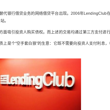
第三方支付一开始是为银行服务的，但很快就借
助互联网地爆发，影响银行网络支付命脉。而支
银行借贷业务的网络借贷平台出现。2006年LendingClub
付宝发明的“担保交易”，导致第三方支付可以长期
网站。
无偿占用在线交易金额，让第三方支付平台在某
种程度上成了可以无成本揽储的银行。这导致之
方面吸引投资人购买债权。而上述的交易均通过第三方支付进
后第三方支付的快速膨胀和严厉的监管。 网络借
贷（P2P） 第三方支付打通了线上的支付渠道，
质上是个“空手套白狼”的生意：它既不需要向投资人支付利息，
很快试图替代银行借贷业务的网络借贷平台出
现。2006年LendingClub在美国上线，2007年国
内也出现了最早的网络借贷网站。 网络借贷一方
面发布需要贷款的债权项目，一方面吸引投资人
购买债权。而上述的交易均通过第三方支付进
行。 从网络借贷的基本模式可以看到，网络借贷
本质上是个“空手套白狼”的生意：它既不需要向投
资人支付利息，也不需要承担贷款的本息损失风
险。 早已改弦易辙的LendingClub是我国P2P的
鼻祖 网络借贷在美国出现后，很快碰到了现实的
问题： 美国人手里现金不多，投资人很少。 美国