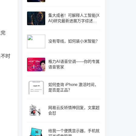
集大成者！可解释人工智能(X
AI)研究最新进展万字综述论
文: 概念体系机遇和挑战—构
建负责任的人工智能
说完
没有零线，如何装小米智能？
是不时
格力AI语音空调——你的专属
语音管家
如何查询 iPhone 激活时间，
是否是正品？
网易云反矫情神回复，文案超
会怼
给我一个便携显示器，手机就