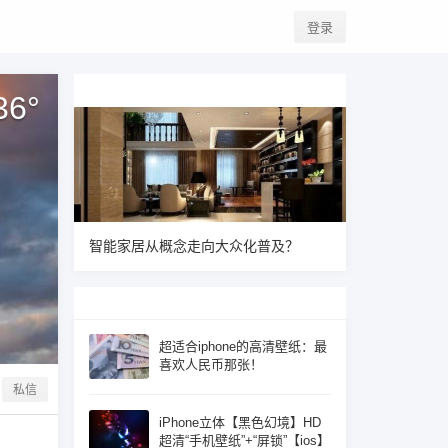
登录
36
°
智能家居从概念走向大众化普及？
超适合iphone的高清壁纸：最
喜欢人民币那张！
私信
iPhone立体【黑色幻境】HD
超清“手机壁纸”+“屏锁”【ios】