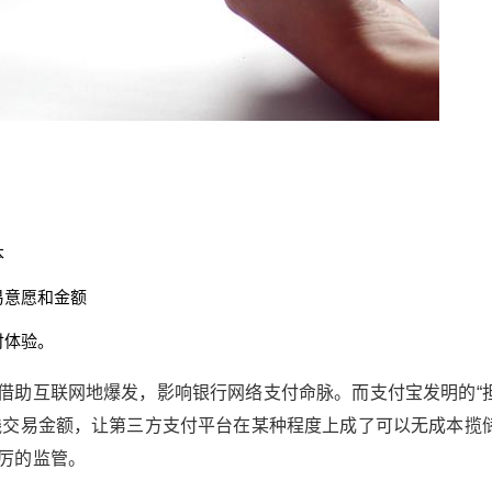
仅次于军工行业的金融业，被称为互联网颠覆最
后的堡垒。 现代人类社会的基石只有两个：暴力
和信用。 前者的代表是军事工业，解决人类的生
存问题。后者的代表就是金融，解决人类的发展
问题。新兴的互联网想要冲击两大基石之一金融
业，何其难也。 最后的真理保障 直接和银行家抢
饭碗的下场，是很难以预料的。 所以即便是互联
网行业的新贵，都小心翼翼地从金融行业的侧翼
发起进攻。 第三方支付 互联网和金融的第一个结
本
合点，是第三方支付。1996年国外的paypal，20
03年国内的支付宝，是第三方支付的核心代表。
易意愿和金额
Paypal着重于解决线上跨行跨国结算和对账，而
付体验。
支付宝则推出了特有的“担保交易”模式。 支付宝
和微信支付，是国内主流的第三方支付 第三方支
借助互联网地爆发，影响银行网络支付命脉。而支付宝发明的“
付帮助银行解决了以下几个问题： 降低了消费
线交易金额，让第三方支付平台在某种程度上成了可以无成本揽
者、企业应用银行支付网关的成本 通过整合多个
银行的交易接口，提升在线交易意愿和金额 以第
厉的监管。
三方支付本身信用为依托，优化在线支付体验。