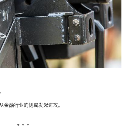
2020/3/13
Nancy @ 鹰视界
给Nancy打赏
付费内容
2
5
10
元
元
元
。
20
50
自定义
从金融行业的侧翼发起进攻。
元
元
¥
互联网金融：一个时代的结
6位以上