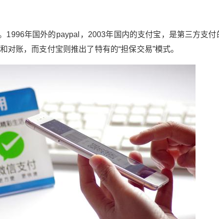
束，一个时代的开始
6位以上
996年国外的paypal，2003年国内的支付宝，是第三方支付
2018年，两年前，一次互联网大会的互联网金融
算和对账，而支付宝则推出了特有的“担保交易”模式。
分会场。 几位嘉宾的圆桌访谈的时候，嘉宾几乎
立刻支付
忘记密码？
找回
是异口同声地说：我们不是互联网金融公司。我
们是科技金融公司。说完了，还彼此点头致意，
立刻支付
互相打气和表示支持。 主持人一愣，追问为什么
突然换了？一位嘉宾不好意思地笑，挠着头说：
现在提互联网金融这几个字，这不是不时髦了
吗？ 并不是互联网金融不时髦了，而是互联网金
扫描二维码继续阅读
融的时代即将成为过去式。 互联网金融的时代即
将结束 上世纪1990年代，互联网大潮席卷全球。
资讯业、出版业、零售业、旅游业。。。一个个
在传统经济下养尊处优的行业，被依托互联网技
术爆炸式发展的各式各样互联网企业摧枯拉朽、
甚至被洗劫一空都不知道发生了什么。 没有一个
行业，不在互联网行业的改造名单里面。尤其是