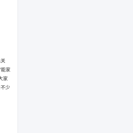
记关
智能家
大家
去不少