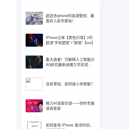
超适合iphone的高清壁纸：最
喜欢人民币那张！
iPhone立体【黑色幻境】HD
超清“手机壁纸”+“屏锁”【ios】
集大成者！可解释人工智能(X
AI)研究最新进展万字综述论
文: 概念体系机遇和挑战—构
建负责任的人工智能
没有零线，如何装小米智能？
格力AI语音空调——你的专属
语音管家
如何查询 iPhone 激活时间，