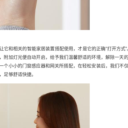
品质给你打造温馨的家
6位以上
家是我们内心的港湾，大多数情况下都是一个舒
适温暖的地方，但这一切的前提是家中有灯光闪
立刻支付
忘记密码？
找回
耀。暗黑是野兽安居的环境，当人类发现能够用
钻木取火驱逐野兽后，就一直追逐着光明。在如
但是让它和相关的智能家居装置搭配使用，才是它的正确”打开方式”
立刻支付
今现代生活里，想必大家都经历过回家、半夜起
，附加灯光便自动开启，给予我们温馨舒适的环境，解除一天
床、走到另一个房间的情况，也遇到过苦苦寻找
一个小小的门窗感应器和网关所搭配，在轻松安装后，我们不
按键开关的尴尬，黑暗让习惯光亮的我们无所适
，足够舒适快捷。
从。 而在智能家居越发成熟的今天，Aqara的智
扫描二维码继续阅读
能灯控套装就能很好的解决家中得灯光问题，给
予大家一个温馨的家庭环境。想知道效果究竟如
何吗？让我们一起来了解一下。 轻松控制家中灯
光，智能开关 相信大家家中都有着自己的灯光设
备，虽然也想过体验智能家居，但是目前的智能
灯不是不好看，就是太麻烦。而Aqara智能开关D
1就不需要改动现有灯光设备，也不需要更改线