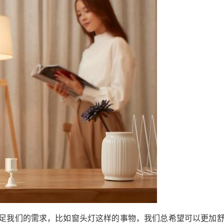
舒适的环境，解除一天的疲劳。而想要达成这一
目的，也相当简单，需要一个小小的门窗感应器
和网关所搭配，在轻松安装后，我们不仅仅可以
在开门是享受灯光，关门后也可以自动关灯，足
够舒适快捷。 我们在家中走动的时候，总是不得
不去开启各个地方的灯，等到我们离开时也得关
上。即使在有Aqara智能开关D1的情况下，语音
或者手机控制也显得不够自然。而当我们有了人
体传感器和网关的搭配后，我们每走到一处地
方，灯光就会随着我们的步伐缓缓开启，也能在
我们离开时自动关闭，一切都显得足够舒适自
在。 当然，门窗传感器和人体传感器也无法完全
满足我们的需求，比如窗头灯这样的事物，我们
总希望可以更加舒心地控制它，而不是总是去使
用手机或者语音功能。在这种情况下，Aqara无线
开关D1就能帮助到我们，随时随地轻松控制灯
光，它不仅仅可以控制一个灯光，它还可以完成
足我们的需求，比如窗头灯这样的事物，我们总希望可以更加
一键开关家中所有灯光的操作，让我们日常使用