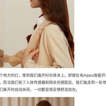
路，就能让家中的灯光”智能”起来。面对不同需
求，大家可以任意选择双键或者三键开关，笔者
个人更推荐三键版本，更加灵活控制的同时，也
为日后的扩展留下足够的空间。 拥了Aqara智能
开关D1后，大家可以通过手机远程控制家中的灯
光，出门在外也可以轻松查看家中灯是否忘记关
闭。同时，我们通过手机APP也可以通知家中灯
管定时开关，时间进入夜晚后无需手动开启灯
光。当然作为智能家居，搭配上小爱同学或者Sir
i，就可以预约开启灯管，不用再自己亲自动手，
轻轻一喊就能解决问题。此外，大家可以放心的
是，Aqara智能开关D1不仅功能强大，而且改造
方便，只需要简单三步，自己就能解决问题，省
地方的灯，等到我们离开时也得关上。即使在有Aqara智能开
去不少麻烦。 根据场景灵活搭配，温馨生活 虽然
。而当我们有了人体传感器和网关的搭配后，我们每走到一处
Aqara智能开关D1本身就相当不错，但是让它和
们离开时自动关闭，一切都显得足够舒适自在。
相关的智能家居装置搭配使用，才是它的正确”打
开方式”。当我们拖着疲惫的身体回到家中，轻轻
打开门后，附加灯光便自动开启，给予我们温馨