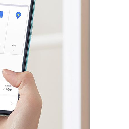
2020/3/13
Nancy @ 鹰视界
给Nancy打赏
付费内容
2
5
10
元
元
元
20
50
自定义
元
元
¥
Aqara智能灯控套装,提升生活
6位以上