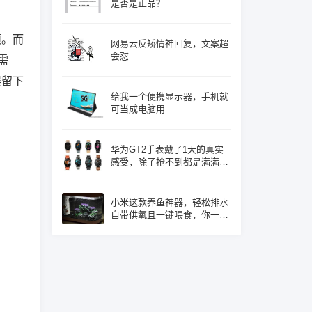
是否是正品？
烦。而
网易云反矫情神回复，文案超
会怼
需
展留下
给我一个便携显示器，手机就
可当成电脑用
华为GT2手表戴了1天的真实
感受，除了抢不到都是满满的
优点！
小米这款养鱼神器，轻松排水
自带供氧且一键喂食，你一定
心动了吧