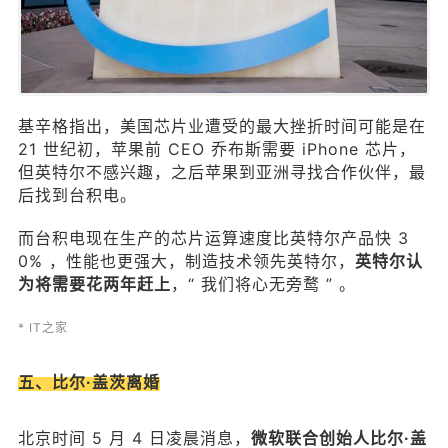
6位以上
立刻支付
忘记密码？
找回
基辛格指出，美国芯片业遭受的最大挫折时间可能是在
21 世纪初，苹果前 CEO 乔布斯需要 iPhone 芯片，
立刻支付
但英特尔不感兴趣，之后苹果到亚洲寻找合作伙伴，最
后找到台积电。
而台积电现在生产的芯片运算速度比英特尔产品快 3
0% ，性能也更强大，制造技术领先英特尔，
英特尔认
，“ 我们将心无旁鹜 ” 。
为将需要花两年赶上
* IT之家
五、比尔·盖茨离婚
北京时间 5 月 4 日凌晨消息，
微软联合创始人比尔·盖