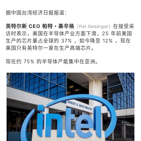
据中国台湾经济日报报道：
英特尔新 CEO 帕特・基辛格
在接受采
（Pat Gelsinger）
访时表示，美国在半导体产业方面下滑，25 年前美国
生产的芯片量占全球的 37% ，如今降至 12% ，现在
美国只有英特尔一家在生产高端芯片。
现在约 75% 的半导体产能集中在亚洲。
给鹰视界打赏
付费内容
2
5
10
元
元
元
20
50
自定义
元
元
¥
6位以上