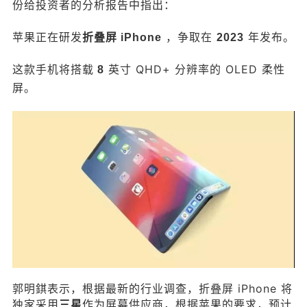
份给投资者的分析报告中指出：
MacRumors 消息，知名分析师郭明錤在一份给投资
者的分析报告中指出： 苹果正在研发折叠屏 iPhon
苹果正在研发
，争取在
年发布。
折叠屏 iPhone
2023
e ，争取在 2023 年发布。 这款手机将搭载 8 英寸
QHD+ 分辨率的 OLED 柔性屏。 郭明錤表示，根据
这
款手机将搭载
英寸 QHD+ 分辨率的 OLED 柔性
8
最新的行业调查，折叠屏 iPhone 将独家采用三星作
屏。
为屏幕供应商，根据苹果的要求，预计备货量将达
到 150-200 万部。 新款手机预计将采用 TPK 的纳
扫描二维码继续阅读
米银线触摸技术，因为这种方式相比三星的 Y-Octa
技术更有优势。 此外，他还表示，2021 年以来主
要手机品牌将陆续推出折叠屏手机，推动下一个换
机热潮，苹果会成为这一领域的 “ 最大赢家 ” 。 * IT
之家 二、小米 11X Pro 印度发售 小米上个月在印
度推出安卓之光小米 11 Ultra 、小米 11X 系列等新
品，现已开售。 小米 11X 6GB+128GB 版售价 299
99 印度卢比（约 2621.91 元），8GB+128GB 版售
价 31999 印度卢比（约 2796.71 元），小米 11X P
ro 售价 39999 印度卢比（约 3495.91 元），8GB+
郭明錤表示，根据最新的行业调查，折叠屏 iPhone 将
256GB 版售价 41999 印度卢比（约 3670.71
独家采用
作为屏幕供应商，根据苹果的要求，预计
三星