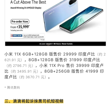
心无旁鹜 ” 。 * IT之家 五、比尔·盖茨离婚 北京时间
5 月 4 日凌晨消息，微软联合创始人比尔·盖茨在推
特宣布与妻子梅琳达·盖茨离婚。 声明中说，我们认
为双方已经无法像夫妻一样共同成长，但会继续一
起管理基金会。 比尔和梅林达·盖茨宣布离婚，结束
双方 27 年的婚姻。 微软联合创始人并热心善家的
比尔·盖茨和和妻子共同积累了 1240 亿美元财富，
是世界上最富有的五对夫妇之一。 这对夫妇在推特
上发布的一份联合声明中说：「经过深思熟虑和大
小米 11X 6GB+128GB 版售价 29999 印度卢比
（约 2
，8GB+128GB 版售价 31999 印度卢比
量的工作，我们决定结束我们的婚姻。」 双方共同
621.91 元）
，小米 11X Pro 售价 39999 印度卢
（约 2796.71 元）
管理比尔及梅林达·盖茨基金会，该基金会是包括抗
比
，8GB+256GB 版售价 41999 印
（约 3495.91 元）
击冠状病毒在内，全球健康和疾病预防倡议的巨额
度卢比
。
（约 3670.71 元）
资金来源，他们表示将继续共同管理该基金会。
「双方继续秉持这些信念，并将持续在基金会中合
* 腾讯数码
作，但我们不再相信在生命的下一个阶段，可以作
为一对夫妇一起成长。在开始新生活之际，希望大
三、滴滴将起诉抹黑司机短视频
家给予我们的家庭以空间和隐私，」比尔和梅林达·
盖茨说。 0 收藏