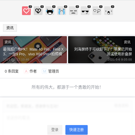
0
0
0
0
0
0
0
0
资讯
资讯
资讯
最强超广角PK！Mate 40 Pro、Find X
刘海屏终于可以卸下了！苹果已开始
3、一加9 Pro、vivo X60 Pro+拍照横
测试使用折叠屏
评
2021-5-3 22:10:46
2021-5-6 9:05:00
0 条回复
A
作者
M
管理员
所有的伟大，都源于一个勇敢的开始！
修改资料
欢迎您，新朋友，感谢参与互动！
登录
快速注册