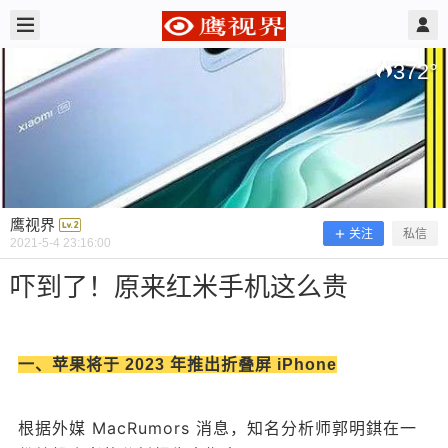
2021/5/04
鹰视界 @ 鹰视界
372
°
鹰视界
关注
私信
2021-5-4 23:16:00
吓到了！原来红米手机这么贵
吓到了！原来红米手机这么贵
一、苹果将于 2023 年推出折叠屏 iPhone
根据外媒 MacRumors 消息，知名分析师郭明錤在一
一、苹果将于 2023 年推出折叠屏 iPhone 根据外媒