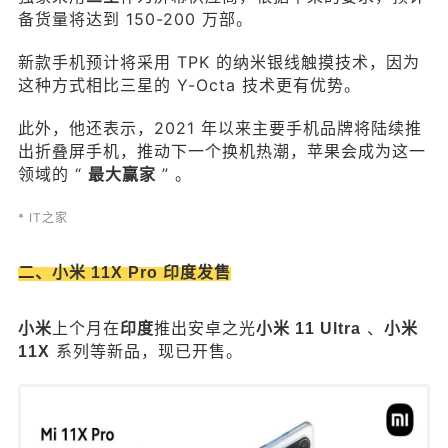
元）。 * 腾讯数码 三、滴滴将起诉抹黑司机短视频
备货量将达到 150-200 万部。
5 月 3 日下午消息，滴滴副总裁李敏今日在微博上
新款手机预计将采用 TPK 的纳米银线触摸技术，因为
发文称，有短视频作者为了流量随意编造故事抹黑
这种方式相比三星的 Y-Octa 技术更有优势。
滴滴司机，将进行起诉。 他指出，这些视频的文案
都一模一样，被司机们截图留证。 决定一并起诉，
此外，他还表示，2021 年以来主要手机品牌将陆续推
要求向广大滴滴司机师傅道歉。 * 新浪 四、英特
出折叠屏手机，推动下一个换机热潮，苹果会成为这一
尔：两年赶上台积电 据中国台湾经济日报报道： 英
领域的 “
” 。
最大赢家
特尔新 CEO 帕特・基辛格（Pat Gelsinger）在接
受采访时表示，美国在半导体产业方面下滑，25 年
* IT之家
前美国生产的芯片量占全球的 37% ，如今降至 1
2% ，现在美国只有英特尔一家在生产高端芯片。
二、小米 11X Pro 印度发售
现在约 75% 的半导体产能集中在亚洲。 基辛格指
出，美国芯片业遭受的最大挫折时间可能是在 21 世
小米
上个月在
推出安卓之光
、
印度
小米 11 Ultra
小米
纪初，苹果前 CEO 乔布斯需要 iPhone 芯片，但英
系列等新品，现已开售。
11X
特尔不感兴趣，之后苹果到亚洲寻找合作伙伴，最
后找到台积电。 而台积电现在生产的芯片运算速度
比英特尔产品快 30% ，性能也更强大，制造技术领
先英特尔，英特尔认为将需要花两年赶上，“ 我们将