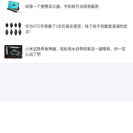
给我一个便携显示器，手机就可当成电脑用
华为GT2手表戴了1天的真实感受，除了抢不到都是满满的优
点！
小米这款养鱼神器，轻松排水自带供氧且一键喂食，你一定
心动了吧
Since 2015, Build with
♥
by
鹰视界
辽ICP备19018585号-2