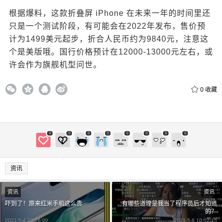
付费内容
2
5
10
元
元
元
根据爆料，这款折叠屏 iPhone 在未来一年的时间里还
只是一个测试阶段，有可能会在2022年发布，售价预
20
50
自定义
元
元
计为1499美元起步，折合人民币约为9840元，注意这
个是美版哦。国行价格预计在12000-13000元左右，或
¥
许会作为旗舰机型问世。
6位以上
0
收藏
6位以上
0
0
0
0
0
0
0
0
立刻支付
忘记密码？
找回
资讯
立刻支付
资讯
资讯
吓到了！原来红米手机这么贵
有哪些道理是我当了程序员后才知道
的？
2021-5-4 23:16:00
2021-5-6 10:02:15