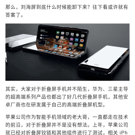
反而是它的屏幕依旧受到粉丝们的吐槽，最有趣的
那么，刘海屏到底什么时候能卸下来？往下看或许就有
一句话是：“都2021了，刘海还卸不下来”。 那么，
答案了。
刘海屏到底什么时候能卸下来？往下看或许就有答
案了。 其实，大家对于折叠屏手机并不陌生，华
为、三星主导的超高端系列产品也都出了好几代折
叠屏手机，其他安卓厂商也在研发属于自己的高端
折叠屏机型。 苹果公司作为智能手机领域的老大
扫描二维码继续阅读
哥，一直都走在技术的前沿，对于折叠屏并不是没
有想法。上年，苹果公司就已经对折叠屏铰链和其
他组件进行了测试，相关 iPhone 已经送到富士康，
并评估该机器的轴承，验证其开合可靠性。 现在人
们使用手机的频率很高，随随便便一天都能折叠50
其实，大家对于折叠屏手机并不陌生，华为、三星主导
次以上，苹果做事比较稳重，没经过长时间的测试
的超高端系列产品也都出了好几代折叠屏手机，其他安
和验证都不可能在市场上发售。 最最重要的是，这
卓厂商也在研发属于自己的高端折叠屏机型。
款折叠屏 iPhone 将会完全卸掉刘海，屏幕将会更
大，也会成为近些年来突破最大的 iPhone 手机。目
苹果公司作为智能手机领域的老大哥，一直都走在技术
前也没有太多关于这方面的细节爆料，粉丝们是喜
的前沿，对于折叠屏并不是没有想法。上年，苹果公司
欢左右折叠，还是上下折叠呢？ 毫无疑问，这款折
就已经对折叠屏铰链和其他组件进行了测试，相关 iPh