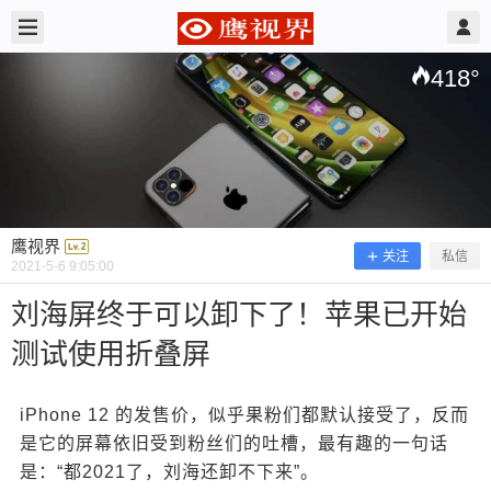
2021/5/06
鹰视界 @ 鹰视界
418
°
鹰视界
关注
私信
2021-5-6 9:05:00
刘海屏终于可以卸下了！苹果已开始
测试使用折叠屏
刘海屏终于可以卸下了！苹果已开始测
试使用折叠屏
iPhone 12 的发售价，似乎果粉们都默认接受了，反而
是它的屏幕依旧受到粉丝们的吐槽，最有趣的一句话
是：“都2021了，刘海还卸不下来”。
iPhone 12 的发售价，似乎果粉们都默认接受了，