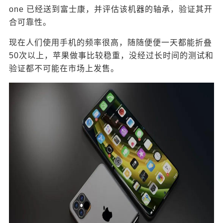
叠屏 iPhone 的制造成本也会大幅度提高，如果作为
one 已经送到富士康，并评估该机器的轴承，验证其开
常规机型发布，我想大部分粉丝很难接受。我们可
合可靠性。
以看看当前的折叠屏手机售价，三星 Galaxy Z Fold
现在人们使用手机的频率很高，随随便便一天都能折叠
2 售价为16999元，华为的 Mate Xs 售价为21300
50次以上，苹果做事比较稳重，没经过长时间的测试和
元。那折叠 iPhone 的售价岂不是会更高？ 苹果并
验证都不可能在市场上发售。
不着急抢先发布折叠屏 iPhone ，5G手机就是很好
的案例，比安卓手机迟发布一年又如何，iPhone 12
发售仅用了2个月时间，市场份额就挤进前3了。 根
据爆料，这款折叠屏 iPhone 在未来一年的时间里还
只是一个测试阶段，有可能会在2022年发布，售价
预计为1499美元起步，折合人民币约为9840元，注
意这个是美版哦。国行价格预计在12000-13000元
左右，或许会作为旗舰机型问世。 0 收藏