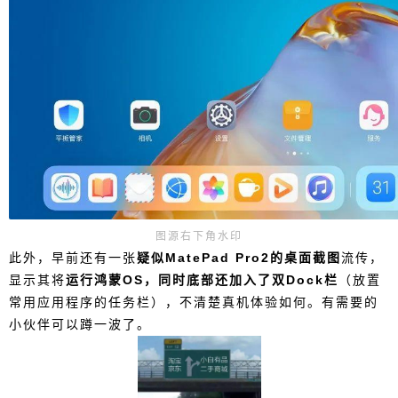
图源右下角水印
此外，早前还有一张
疑似MatePad Pro2的桌面截图
流传，
显示其将
运行鸿蒙OS，同时底部还加入了双Dock栏
（放置
常用应用程序的任务栏），不清楚真机体验如何。
有需
要的
小伙伴可以蹲一波了。
给鹰视界打赏
付费内容
2
5
10
元
元
元