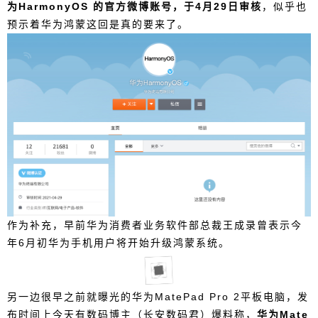
为HarmonyOS 的官方微博账号，于4月29日审核
，似乎也
启了公测，近日我们还发现华为终端有限公司申请
预示着华为鸿蒙这回是真的要来了。
注册了名为@华为HarmonyOS 的官方微博账号，
于4月29日审核，似乎也预示着华为鸿蒙这回是真的
要来了。 作为补充，早前华为消费者业务软件部总
裁王成录曾表示今年6月初华为手机用户将开始升级
鸿蒙系统。 另一边很早之前就曝光的华为MatePad
Pro 2平板电脑，发布时间上今天有数码博主（长安
扫描二维码继续阅读
数码君）爆料称，华为MatePad Pro2暂定6月2日发
布。 作为补充，早前3C认证显示，型号为WGR-A
N19的华为5G新品已于今年2月现身，配备最大10
V/4A 40W充电器，消息称其正是爆料已久的华为M
atePad Pro新一代5G平板，将搭载麒麟9000处理
器。 图源右下角水印 此外，早前还有一张疑似Ma
作为补充，早前华为消费者业务软件部总裁王成录曾表示今
tePad Pro2的桌面截图流传，显示其将运行鸿蒙O
年6月初华为手机用户将开始升级鸿蒙系统。
S，同时底部还加入了双Dock栏（放置常用应用程
序的任务栏），不清楚真机体验如何。有需要的小
伙伴可以蹲一波了。 如果没有制裁影响 华为平板本
另一边很早之前就曝光的华为MatePad Pro 2平板电脑，发
应更新更多的产品 唉… 0 收藏
布时间上今天有数码博主（长安数码君）爆料称，
华为Mate