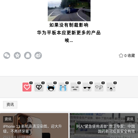
20
50
自定义
元
元
如果没有制裁影响
¥
华为平板本应更新更多的产品
6位以上
唉…
6位以上
0
收藏
立刻支付
忘记密码？
找回
0
0
0
0
0
0
0
0
立刻支付
资讯
资讯
资讯
iPhone 13 新机高清渲染图，迎大升
列入"紧急使用清单" 世卫专家：中国
级，不再挤牙膏
国药新冠疫苗安全有效
2021-5-6 10:02:43
2021-5-8 7:09:41