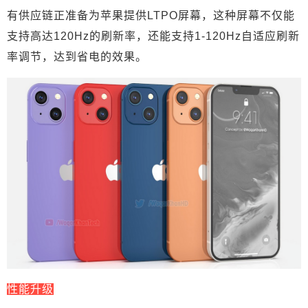
点。 屏幕升级 有供应链正准备为苹果提供LTPO屏
有供应链正准备为苹果提供LTPO屏幕，这种屏幕不仅能
幕，这种屏幕不仅能支持高达120Hz的刷新率，还
支持高达120Hz的刷新率，还能支持1-120Hz自适应刷新
能支持1-120Hz自适应刷新率调节，达到省电的效
率调节，达到省电的效果。
果。 性能升级 iPhone 13 系列将搭载全新的 A15 仿
生处理器，骁龙5G基带，支持 Wi-Fi 6E 技术，网
络信号得到进一步优化。 续航升级 据报道，最高
配置的 iPhone 13 电池容量将达到4000mAh。众所
扫描二维码继续阅读
周知，增大电池容量务必会造成机身变大、变厚，
从而影响手感。在非常有限的空间里，想要增加续
航，需要采用电池软板技术来实现增大电池容量。
摄像升级 据报道， iPhone 13 将采用改进后的超广
角镜头，拥有6片镜头组和f/1.8光圈。这将比iPhone
12的f/2.4, 5片镜头有所改善，而且在弱光下效果会
更好。 增加解锁方式 关于屏幕解锁的方式，从申
请专利中可以看出苹果想过至少5种以上的解锁方
式，但最有可能的是屏幕下指纹解决，也是当前较
为成熟的一种技术， iPhone 13 将很有可能实现屏
性能升级
下指纹和面部识别共存。 储存空间升级 那个64GB