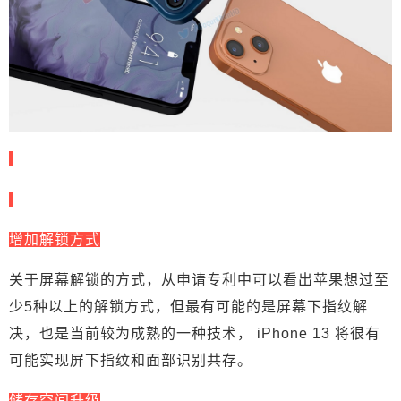
给鹰视界打赏
付费内容
2
5
10
元
元
元
20
50
自定义
元
元
¥
增加解锁方式
6位以上
关于屏幕解锁的方式，从申请专利中可以看出苹果想过至
6位以上
少5种以上的解锁方式，但最有可能的是屏幕下指纹解
决，也是当前较为成熟的一种技术， iPhone 13 将很有
可能实现屏下指纹和面部识别共存。
立刻支付
忘记密码？
找回
储存空间升级