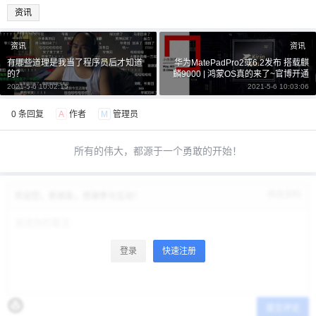
资讯
资讯
资讯
有哪些道理是我当了程序员后才知道
华为MatePadPro2或6.2发布 搭载麒
的？
麟9000 | 鸿蒙OS真的来了~官博开通
2021-5-6 10:02:15
2021-5-6 10:03:06
0 条回复
A
作者
M
管理员
所有的伟大，都源于一个勇敢的开始！
修改资料
欢迎您，新朋友，感谢参与互动！
登录
快速注册
提交评论