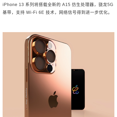
储存就已经绰绰有余的图文时代已经过去，现已进
iPhone 13 系列将搭载全新的 A15 仿生处理器，骁龙5G
入128GB储存都不够用的视频时代。对于宝妈、摄
基带，支持 Wi-Fi 6E 技术，网络信号得到进一步优化。
影爱好者、玩短视频的大V来说，512GB也不够
爽，必须要1TB才行。据说 iPhone 13 会有1TB储
存的配置。 发售价预计与 iPhone 12 保持一致，
“王守义没有骗我们”，iPhone 13 真的香！加量不加
价。 0 收藏