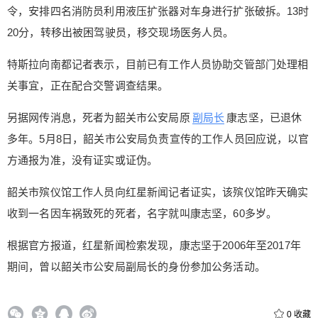
令，安排四名消防员利用液压扩张器对车身进行扩张破拆。13时
6位以上
20分，转移出被困驾驶员，移交现场医务人员。
特斯拉向南都记者表示，目前已有工作人员协助交管部门处理相
关事宜，正在配合交警调查结果。
立刻支付
忘记密码？
找回
另据网传消息，死者为韶关市公安局原
副局长
康志坚，已退休
多年。5月8日，韶关市公安局负责宣传的工作人员回应说，以官
立刻支付
方通报为准，没有证实或证伪。
韶关市殡仪馆工作人员向红星新闻记者证实，该殡仪馆昨天确实
收到一名因车祸致死的死者，名字就叫康志坚，60多岁。
根据官方报道，红星新闻检索发现，康志坚于2006年至2017年
期间，曾以韶关市公安局副局长的身份参加公务活动。
0
收藏