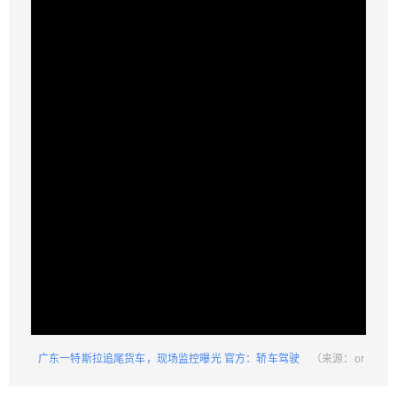
驾驶人当场死亡 （来源：original） 网传视频显
示，5月7日，一辆特斯拉轿车在公路上追尾一辆货
车，并造成该货车失控撞向路中央隔离带。 红星新
闻了解到，该车祸5月7日发生在广东省韶关市，事
故造成特斯拉驾驶员当场身亡。韶关市公安局浈江
分局发布通告称，事故原因调查及善后工作正在进
行。 韶关市公安局浈江分局在其官方公众号发布通
扫描二维码继续阅读
告，2021年5月7日12时许，有一辆小型货车由西往
东方向行驶至浈江区五里亭凤凰路时，被一辆小型
轿车追尾碰撞，造成小型轿车驾驶人当场死亡。 浈
江分局称，接报后，分局交警大队民警迅速到场处
置，目前事故现场已处置完毕，事故原因调查及善
后工作进行中。 通报称，5月7日12时47分，韶关市
浈江区前进路消防救援站接到指挥中心调度称：浈
江区五里亭凤凰路浈江实验学校门口发生交通事
故，有人被困。前进路消防救援站迅速出动两台消
广东一特斯拉追尾货车，现场监控曝光 官方：轿车驾驶
（来源：or
防车12名消防指战员赶往现场处置。 12点57分到达
人当场死亡
iginal）
现场后，消防指挥员了解到：一辆小轿车由于车主