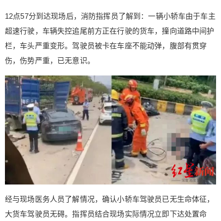
12点57分到达现场后，消防指挥员了解到：一辆小轿车由于车主
超速行驶，车辆失控追尾前方正在行驶的货车，撞向道路中间护
栏，车头严重变形。驾驶员被卡在车座不能动弹，腹部有贯穿
伤，伤势严重，已无意识。
给鹰视界打赏
付费内容
2
5
10
元
元
元
20
50
自定义
元
元
经与现场医务人员了解情况，确认小轿车驾驶员已无生命体征，
¥
6位以上
大货车驾驶员无碍。指挥员结合现场实际情况立即下达处置命