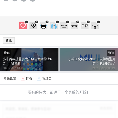
0
0
0
0
0
0
0
0
资讯
资讯
资讯
小米首款折叠屏大升级：新增掌上P
小米王化辟谣“MIUI 13支持机型列
C、一键隐身
表”：我都快信了
2021-5-8 7:10:21
2021-5-12 9:05:21
0 条回复
A
作者
M
管理员
所有的伟大，都源于一个勇敢的开始！
修改资料
欢迎您，新朋友，感谢参与互动！