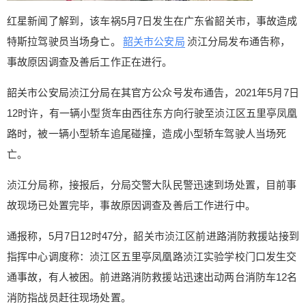
红星新闻了解到，该车祸5月7日发生在广东省韶关市，事故造成
特斯拉驾驶员当场身亡。
韶关市公安局
浈江分局发布通告称，
事故原因调查及善后工作正在进行。
韶关市公安局浈江分局在其官方公众号发布通告，2021年5月7日
12时许，有一辆小型货车由西往东方向行驶至浈江区五里亭凤凰
路时，被一辆小型轿车追尾碰撞，造成小型轿车驾驶人当场死
亡。
浈江分局称，接报后，分局交警大队民警迅速到场处置，目前事
故现场已处置完毕，事故原因调查及善后工作进行中。
通报称，5月7日12时47分，韶关市浈江区前进路消防救援站接到
指挥中心调度称：浈江区五里亭凤凰路浈江实验学校门口发生交
通事故，有人被困。前进路消防救援站迅速出动两台消防车12名
消防指战员赶往现场处置。