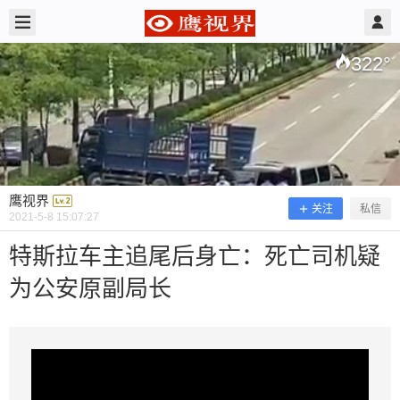
2021/5/08
鹰视界 @ 鹰视界
322
°
鹰视界
关注
私信
2021-5-8 15:07:27
特斯拉车主追尾后身亡：死亡司机疑
为公安原副局长
特斯拉车主追尾后身亡：死亡司机疑为
公安原副局长
广东一特斯拉追尾货车，现场监控曝光 官方：轿车