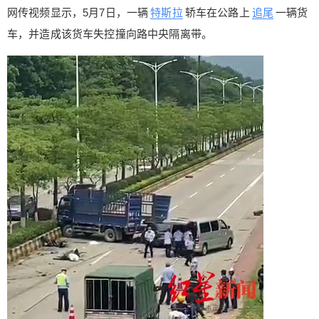
超速行驶，车辆失控追尾前方正在行驶的货车，撞
网传视频显示，5月7日，一辆
特斯拉
轿车在公路上
追尾
一辆货
向道路中间护栏，车头严重变形。驾驶员被卡在车
车，并造成该货车失控撞向路中央隔离带。
座不能动弹，腹部有贯穿伤，伤势严重，已无意
识。 经与现场医务人员了解情况，确认小轿车驾驶
员已无生命体征，大货车驾驶员无碍。指挥员结合
现场实际情况立即下达处置命令，安排四名消防员
利用液压扩张器对车身进行扩张破拆。13时20分，
转移出被困驾驶员，移交现场医务人员。 特斯拉向
南都记者表示，目前已有工作人员协助交管部门处
理相关事宜，正在配合交警调查结果。 另据网传消
息，死者为韶关市公安局原副局长康志坚，已退休
多年。5月8日，韶关市公安局负责宣传的工作人员
回应说，以官方通报为准，没有证实或证伪。 韶关
市殡仪馆工作人员向红星新闻记者证实，该殡仪馆
昨天确实收到一名因车祸致死的死者，名字就叫康
志坚，60多岁。 根据官方报道，红星新闻检索发
现，康志坚于2006年至2017年期间，曾以韶关市公
安局副局长的身份参加公务活动。 0 收藏