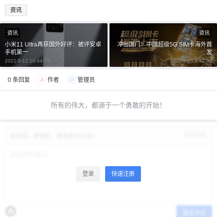
资讯
资讯
资讯
小米11 Ultra再获国外好评：被评安卓
冲出国门！中国超级5G SIM卡海外首
手机第一
发
2021-5-12 10:44:01
2021-5-13 8:42:36
0 条回复
A
作者
M
管理员
所有的伟大，都源于一个勇敢的开始！
修改资料
欢迎您，新朋友，感谢参与互动！
登录
快速注册
提交评论