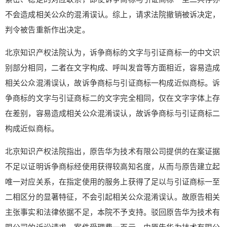
付费内容
2
5
10
元
元
元
不会造成相关公众的混淆误认。综上，请求法院撤销被诉决定，
判令被告重新作出决定。
20
50
自定义
元
元
北京知识产权法院认为，诉争商标的文字与引证商标一的中文识
¥
别部分相同，二者在文字构成、呼叫发音等方面相近，容易造成
6位以上
相关公众混淆误认，故诉争商标与引证商标一构成近似商标。诉
争商标的文字与引证商标二的文字完全相同，仅在文字字体上存
6位以上
在差别，容易造成相关公众混淆误认，故诉争商标与引证商标二
构成近似商标。
北京知识产权法院指出，原告华为技术有限公司提供的在案证据
立刻支付
忘记密码？
找回
不足以证明诉争商标经使用获得较高知名度，从而与原告建立起
立刻支付
唯一对应关系，在指定使用的服务上获得了足以与引证商标一至
二相区分的显著特征，不会引起相关公众混淆误认。故原告相关
主张事实和法律依据不足，本院不予支持。驳回原告华为技术有