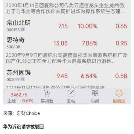
商标与引证商标一至二共存亦不会造成相关公众的
混淆误认。综上，请求法院撤销被诉决定，判令被
告重新作出决定。 北京知识产权法院认为，诉争商
标的文字与引证商标一的中文识别部分相同，二者
在文字构成、呼叫发音等方面相近，容易造成相关
公众混淆误认，故诉争商标与引证商标一构成近似
商标。诉争商标的文字与引证商标二的文字完全相
同，仅在文字字体上存在差别，容易造成相关公众
混淆误认，故诉争商标与引证商标二构成近似商
标。 北京知识产权法院指出，原告华为技术有限公
司提供的在案证据不足以证明诉争商标经使用获得
较高知名度，从而与原告建立起唯一对应关系，在
指定使用的服务上获得了足以与引证商标一至二相
区分的显著特征，不会引起相关公众混淆误认。故
原告相关主张事实和法律依据不足，本院不予支
来源：东财Choice
持。驳回原告华为技术有限公司的诉讼请求。案件
受理费一百元，由原告华为技术有限公司承担（已
华为诉讼请求被驳回
交纳）。如不服本判决，双方当事人可在本判决书