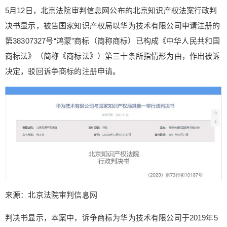
送达之日起十五日内，向本院递交上诉状及副本，
5月12日，北京法院审判信息网公布的北京知识产权法案行政判
并交纳上诉案件受理费一百元，上诉于北京市高级
决书显示，被告国家知识产权局以华为技术有限公司申请注册的
人民法院。 鸿蒙最新动作 公开资料显示，华为从20
第38307327号“鸿蒙”商标（简称商标）已构成《中华人民共和国
12年开始规划自有操作系统“鸿蒙”。早在2019年8
商标法》（简称《商标法》）第三十条所指情形为由，作出被诉
月，华为正式发布面向全场景的分布式操作系统Har
决定，驳回诉争商标的注册申请。
monyOS，并在华为智慧屏上投入使用。2020年9
月，华为发布了HarmonyOS2.0，应用的设备也延
展至华为WATCHGT2 Pro等产品。 3月31日，在华
为2020年年报发布会上，华为轮值董事长胡厚崑表
示，鸿蒙操作系统目前已经在智慧屏、可穿戴设
备、车机上使用了。目前鸿蒙OS已有超过20多家硬
件厂商、280多家应用厂商共同参与生态建设。下一
步，华为计划在手机上推出鸿蒙操作系统。 日前有
报道称，鸿蒙系统有望6月开始规模化推送。5月11
日，据媒体报道，华为将于5月18日举办HarmonyO
来源：北京法院审判信息网
S Connect伙伴峰会。 5月12日，华为鸿蒙概念指数
大涨。东财Choice数据显示，截至5月12日收盘，
判决书显示，本案中，诉争商标为华为技术有限公司于2019年5
鸿蒙概念指数大涨5.62%，领涨概念板块。 编辑：