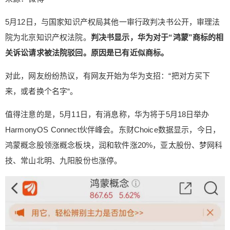
来源：微博 5月12日，与国家知识产权局其他一审
行政判决书公开，审理法院为北京知识产权法院。
5月12日，与国家知识产权局其他一审行政判决书公开，审理法
判决书显示，华为对于“鸿蒙”商标的相关诉讼请求被
院为北京知识产权法院。
判决书显示，华为对于“鸿蒙”商标的相
法院驳回。原因是已有近似商标。 对此，网友纷纷
关诉讼请求被法院驳回。原因是已有近似商标。
热议，有网友开始为华为支招：“把对方买下来，或
者换个名字“。 值得注意的是，5月11日，有消息
对此，网友纷纷热议，有网友开始为华为支招：“把对方买下
称，华为将于5月18日举办HarmonyOS Connect伙
扫描二维码继续阅读
来，或者换个名字“。
伴峰会。东财Choice数据显示，今日，鸿蒙概念股
领涨概念板块，润和软件涨20%，亚太股份、梦网
值得注意的是，5月11日，有消息称，华为将于5月18日举办
科技、常山北明、九阳股份也涨停。 来源：东财Ch
HarmonyOS Connect伙伴峰会。东财Choice数据显示，今日，
oice 华为诉讼请求被驳回 5月12日，北京法院审判
鸿蒙概念股领涨概念板块，润和软件涨20%，亚太股份、梦网科
信息网公布的北京知识产权法案行政判决书显示，
被告国家知识产权局以华为技术有限公司申请注册
技、常山北明、九阳股份也涨停。
的第38307327号“鸿蒙”商标（简称商标）已构成
《中华人民共和国商标法》（简称《商标法》）第
三十条所指情形为由，作出被诉决定，驳回诉争商
标的注册申请。 来源：北京法院审判信息网 判决书
显示，本案中，诉争商标为华为技术有限公司于201