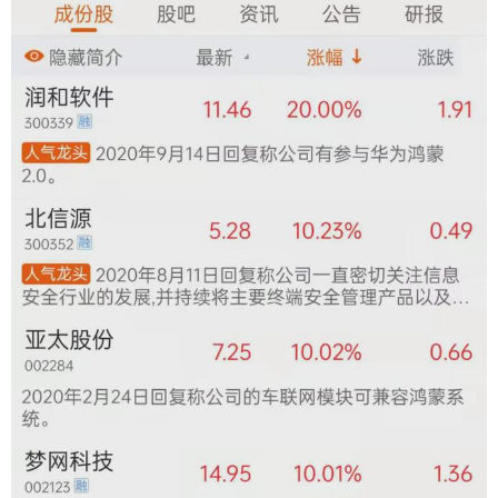
9年5月申请的38307327号纯文字商标“鸿蒙”。引证
商标一为图形文字组合商标“CRM鸿蒙及图”，其中
文识别部分为“鸿蒙”。引证商标二为纯文字商标“鸿
蒙”。引证商标一由北京海岸鸿蒙标准物质技术有限
责任公司于2010年12月7日申请，专用期限至2022
年4月6日；引证商标二由河北鸿蒙广告发展有限公
司于2011年9月29日申请，专用期限至2023年2月6
日。 原告诉华为技术有限公司称：一、引证商标一
至二在核定服务上不存在实际使用，与诉争商标共
存不会造成相关公众混淆误认。引证商标一至二因
至少连续三年未使用被提起撤销申请，即将被撤
销，不应构成诉争商标的权利障碍，请求法院暂缓
审理。二、诉争商标与引证商标一至二在构成要
素、整体视觉效果等方面存在差异，尚可区分，不
构成近似商标。三、“鸿蒙OS”系统具有重要意义。
“鸿蒙”系具有国民级的支持与喜爱的品牌，在全国人
民心中有不可动摇的知名度和美誉度，并与原告建
立起不可分割的紧密、稳定的对应联系，即使诉争