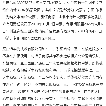
月申请的38307327号纯文字商标“鸿蒙”。引证商标一为图形文字
张楠 王朱莹 0 收藏
组合商标“CRM鸿蒙及图”，其中文识别部分为“鸿蒙”。引证商标
二为纯文字商标“鸿蒙”。引证商标一由北京海岸鸿蒙标准物质技
术有限责任公司于2010年12月7日申请，专用期限至2022年4月6
日；引证商标二由河北鸿蒙广告发展有限公司于2011年9月29日
申请，专用期限至2023年2月6日。
原告诉华为技术有限公司称：一、引证商标一至二在核定服务上
不存在实际使用，与诉争商标共存不会造成相关公众混淆误认。
引证商标一至二因至少连续三年未使用被提起撤销申请，即将被
撤销，不应构成诉争商标的权利障碍，请求法院暂缓审理。二、
诉争商标与引证商标一至二在构成要素、整体视觉效果等方面存
在差异，尚可区分，不构成近似商标。三、“鸿蒙OS”系统具有重
要意义。“鸿蒙”系具有国民级的支持与喜爱的品牌，在全国人民
给鹰视界打赏
心中有不可动摇的知名度和美誉度，并与原告建立起不可分割的
紧密、稳定的对应联系，即使诉争商标与引证商标一至二共存亦