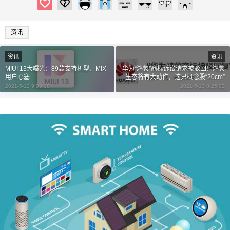
20
50
自定义
元
元
资讯
¥
6位以上
资讯
资讯
MIUI 13大曝光：89款支持机型、MIX
华为“鸿蒙”商标诉讼请求被驳回！鸿蒙
用户心塞
生态将有大动作，这只概念股“20cm”
6位以上
涨停
2021-5-12 9:09:08
2021-5-13 8:25:02
立刻支付
忘记密码？
找回
立刻支付