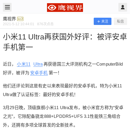
2021/5/12
鹰视界 @ 鹰视界
鹰视界
关注
私信
2021-5-12 10:44:01
876
次点击
小米11 Ultra再获国外好评：被评安卓
手机第一
近日，
小米11
Ultra
再获德国三大评测机构之一ComputerBild
好评，被评为
安卓手机
第一！
他们还评论到这是有史以来表现最好的安卓手机，特为小米11
Ultra做了认证标签：最好的安卓手机！
小米11 Ultra再获国外好评：被评安卓
手机第一
3月29日晚，顶级旗舰小米11 Ultra发布，被小米官方称为“安卓
之光”，它除配备骁龙888+LPDDR5+UFS 3.1性能铁三角组合
外，还拥有多项全球首发的全新技术。
近日，小米11 Ultra再获德国三大评测机构之一Com