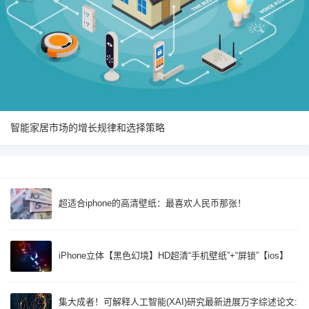
智能家居市场的增长规律和选择策略
超适合iphone的高清壁纸：最喜欢人民币那张！
iPhone立体【黑色幻境】HD超清“手机壁纸”+“屏锁”【ios】
集大成者！可解释人工智能(XAI)研究最新进展万字综述论文: