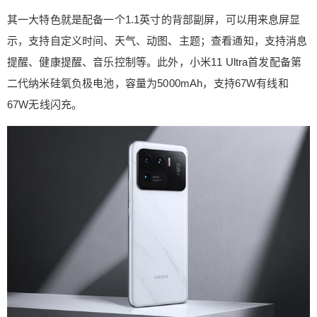
puterBild好评，被评为安卓手机第一！ 他们还评论
其一大特色就是配备一个1.1英寸的背部副屏，可以用来息屏显
到这是有史以来表现最好的安卓手机，特为小米11
示，支持自定义时间、天气、动图、主题；查看通知，支持消息
Ultra做了认证标签：最好的安卓手机！ 3月29日
晚，顶级旗舰小米11 Ultra发布，被小米官方称为
提醒、健康提醒、音乐控制等。此外，小米11 Ultra首发配备第
“安卓之光”，它除配备骁龙888+LPDDR5+UFS 3.1
二代纳米硅氧负极电池，容量为5000mAh，支持67W有线和
性能铁三角组合外，还拥有多项全球首发的全新技
67W无线闪充。
术。 其一大特色就是配备一个1.1英寸的背部副屏，
扫描二维码继续阅读
可以用来息屏显示，支持自定义时间、天气、动
图、主题；查看通知，支持消息提醒、健康提醒、
音乐控制等。此外，小米11 Ultra首发配备第二代纳
米硅氧负极电池，容量为5000mAh，支持67W有线
和67W无线闪充。 它还首发与三星联合研发的业界
最大底传感器GN2，媲美黑卡的1/1.12英寸超大感
光面积。 整体影像方面，摄像头采用5000万超大底
镜头+4800万长焦镜头以及一颗4800万超广角镜头
组合，DxOMark综合得分为143分，目前以遥遥领
先之势占据榜单首位。 售价方面，小米11 Ultra提
供三种规格可选，8GB+256GB售价5999元，12GB