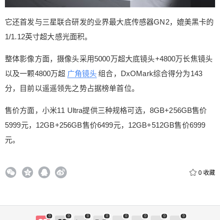
+256GB售价6499元，12GB+512GB售价6999元。
0 收藏
它还首发与三星联合研发的业界最大底传感器GN2，媲美黑卡的
1/1.12英寸超大感光面积。
整体影像方面，摄像头采用5000万超大底镜头+4800万长焦镜头
以及一颗4800万超
广角镜头
组合，DxOMark综合得分为143
分，目前以遥遥领先之势占据榜单首位。
售价方面，小米11 Ultra提供三种规格可选，8GB+256GB售价
5999元，12GB+256GB售价6499元，12GB+512GB售价6999
元。
0
收藏
给鹰视界打赏
付费内容
2
5
10
元
元
元
0
0
0
0
0
0
0
0