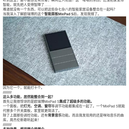
听到这里，是不是感觉有点晕，瞬间让人劝退？这一堆堆的东西，还没把家变得
xPad S后，发现我错了。 因为它一个，就能打十
智能，就先把人变得智障了……
难道就没有一个东西，可以把这些杂七杂八的智能家居设备整合在一起吗？
个。 ////////// 这么多功能，居然能整合到一起？ 首先
当我深入了解欧瑞博的这个
智能面板MixPad S
后，发现我错了。
让我很惊讶的是欧瑞博MixPad S集成了超级多的功
能。 一个面板，把灯光、空调、窗帘等调节功能都
集成在一起了。一个MixPad S就能代替多个开关面
板，家里就更简洁了。 除了上面那些调控功能，还
有背景音乐功能。而且我发现用的还是咪咕音乐的
曲库，周杰伦新歌听起来！ ////////// 多种场景，想用
哪个换哪个 理想中的智能家居是一键就能完成一连
串的动作。但可惜要实现起来太麻烦了，各种智能
家居配件多到头晕。 而MixPad S内置了三种连接方
式，蓝牙，WiFi和智能家居常用的ZigBee 3.0。加
因为它一个，就能打十个。
上能控制空调、风扇、电视的红外转发器和智能灯
//////////
光输出控制。这几种连接方式，直接把家里的几乎
这么多功能，居然能整合到一起？
首先让我很惊讶的是欧瑞博MixPad S
集成了超级多的功能。
所有电器都联动起来了。 我们可以把对这些电器的
一个面板，把
灯光、空调、窗帘
等调节功能都集成在一起了。一个MixPad S就能
代替多个开关面板，家里就更简洁了。
动作，比如空调的开关、灯光的明暗，添加到某一
除了上面那些调控功能，还有
背景音乐
功能。而且我发现用的还是咪咕音乐的曲
个模式里。 想要看电视的话，换成电视模式。如果
库，周杰伦新歌听起来！
//////////
你不想窗帘全开全关，只想要开那么一丢。在MixP