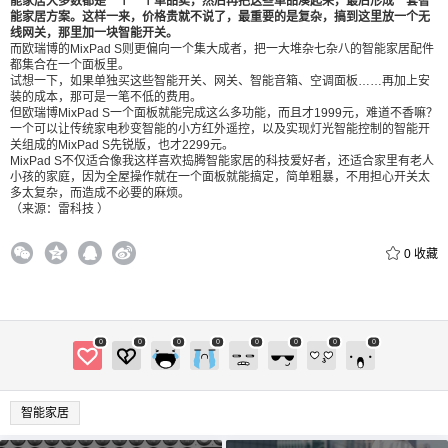
能家居大多数都是一个一个单品卖，然后再把这些单品凑起来，最后形成一套智
能家居方案。这样一来，价格贵就不说了，最重要的是复杂，搞到这里放一个无
线网关，那里加一块智能开关。
而欧瑞博的MixPad S则更偏向一个集大成者，把一大堆杂七杂八的智能家居配件
都集合在一个面板里。
试想一下，如果单独买这些智能开关、网关、智能音箱、空调面板……再加上安
装的成本，那可是一笔不低的费用。
但欧瑞博MixPad S一个面板就能完成这么多功能，而且才1999元，难道不香嘛？
一个可以让传统家电秒变智能的小方红外遥控，以及实现灯光智能控制的智能开
关组成的MixPad S先锐版，也才2299元。
MixPad S不仅适合像我这样喜欢捣腾智能家居的科技爱好者，还适合家里有老人
小孩的家庭，因为全屋操作就在一个面板就能搞定，简单粗暴，不用担心开关太
多太复杂，而造成不必要的麻烦。
（来源：雷科技 ）
0
收藏
0
0
0
0
0
0
0
0
智能家居