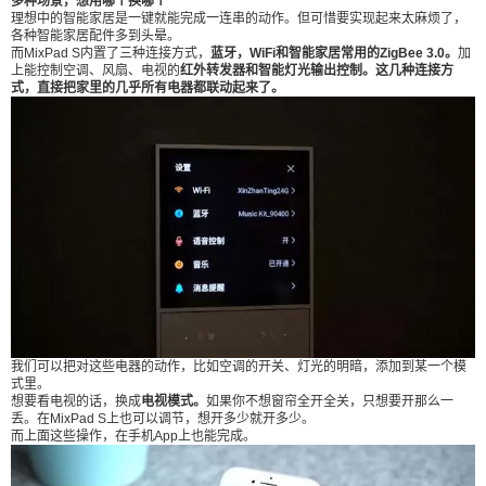
多种场景，想用哪个换哪个
ad S上也可以调节，想开多少就开多少。 而上面这
理想中的智能家居是一键就能完成一连串的动作。但可惜要实现起来太麻烦了，
各种智能家居配件多到头晕。
些操作，在手机App上也能完成。 还有什么比加班
而MixPad S内置了三种连接方式，
蓝牙，WiFi和智能家居常用的ZigBee 3.0。
加
回到家后，什么都不用做，直接在沙发葛优躺更爽
上能控制空调、风扇、电视的
红外转发器和智能灯光输出控制。这几种连接方
式，直接把家里的几乎所有电器都联动起来了。
的吗？ ////////// 真·智能 MixPad S的语音助手，虽然
没市面上的智能音箱那多花俏的功能，但都非常实
用。最喜欢的就是不用关键词就可以唤醒智能语音
助手。 ////////// 这功能可以救命 好的智能家居智能的
可不止控制电器，有时候甚至可以救人一命。 比如
欧瑞博MixPad S的可燃气体警报。 （安装在厨房的
可燃气体报警器，检测到了有天然气泄漏。MixPad
S和手机上的App，都会弹出可燃气体警报，并且会
通过背景音响播放警报声来吸引注意） 虽然警报功
能用的比较少，一年可能都没几次。但说句不好
我们可以把对这些电器的动作，比如空调的开关、灯光的明暗，添加到某一个模
的，这功能虽然用的不多，但在危及时刻，可能真
式里。
的就能救你一命。 ////////// 安装非常方便 欧瑞博Mix
想要看电视的话，换成
电视模式。
如果你不想窗帘全开全关，只想要开那么一
丢。在MixPad S上也可以调节，想开多少就开多少。
Pad S采用的是国标86底盒的设计。这种标准的好
而上面这些操作，在手机App上也能完成。
处就是可以直接替代传统的开关，不用再去为了安
装而敲砖砸墙这么大费周章。 在安装时，没装MixP