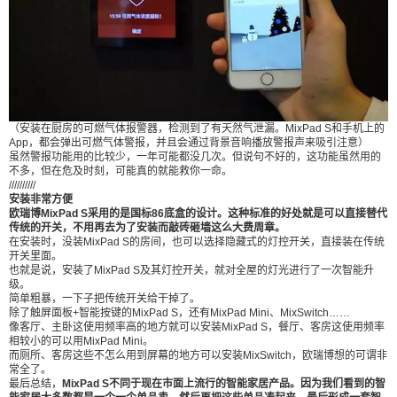
付费内容
2
5
10
空调面板……再加上安装的成本，那可是一笔不低
元
元
元
的费用。 但欧瑞博MixPad S一个面板就能完成这么
20
50
自定义
多功能，而且才1999元，难道不香嘛？ 一个可以让
元
元
传统家电秒变智能的小方红外遥控，以及实现灯光
智能控制的智能开关组成的MixPad S先锐版，也才
¥
2299元。 MixPad S不仅适合像我这样喜欢捣腾智
6位以上
（安装在厨房的可燃气体报警器，检测到了有天然气泄漏。MixPad S和手机上的
App，都会弹出可燃气体警报，并且会通过背景音响播放警报声来吸引注意）
能家居的科技爱好者，还适合家里有老人小孩的家
虽然警报功能用的比较少，一年可能都没几次。但说句不好的，这功能虽然用的
庭，因为全屋操作就在一个面板就能搞定，简单粗
不多，但在危及时刻，可能真的就能救你一命。
6位以上
//////////
暴，不用担心开关太多太复杂，而造成不必要的麻
安装非常方便
欧瑞博MixPad S采用的是国标86底盒的设计。这种标准的好处就是可以直接替代
烦。 （来源：雷科技 ） 0 收藏
传统的开关，不用再去为了安装而敲砖砸墙这么大费周章。
在安装时，没装MixPad S的房间，也可以选择隐藏式的灯控开关，直接装在传统
开关里面。
立刻支付
忘记密码？
找回
也就是说，安装了MixPad S及其灯控开关，就对全屋的灯光进行了一次智能升
级。
简单粗暴，一下子把传统开关给干掉了。
除了触屏面板+智能按键的MixPad S，还有MixPad Mini、MixSwitch……
立刻支付
像客厅、主卧这使用频率高的地方就可以安装MixPad S，餐厅、客房这使用频率
相较小的可以用MixPad Mini。
而厕所、客房这些不怎么用到屏幕的地方可以安装MixSwitch，欧瑞博想的可谓非
常全了。
最后总结，
MixPad S不同于现在市面上流行的智能家居产品。因为我们看到的智