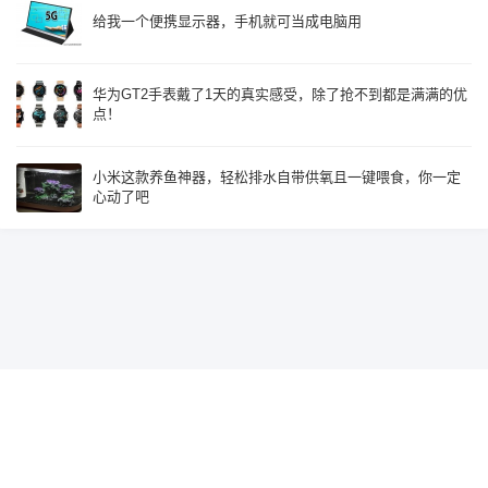
给我一个便携显示器，手机就可当成电脑用
华为GT2手表戴了1天的真实感受，除了抢不到都是满满的优
点！
小米这款养鱼神器，轻松排水自带供氧且一键喂食，你一定
心动了吧
Since 2015, Build with
♥
by
鹰视界
辽ICP备19018585号-2