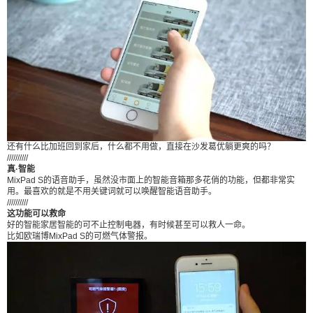
ad S的房间，也可以选择隐藏式的灯控开关，直接
装在传统开关里面。 也就是说，安装了MixPad S及
其灯控开关，就对全屋的灯光进行了一次智能升
级。 简单粗暴，一下子把传统开关给干掉了。 除了
触屏面板+智能按键的MixPad S，还有MixPad Min
i、MixSwitch…… 像客厅、主卧这使用频率高的地
方就可以安装MixPad S，餐厅、客房这使用频率相
较小的可以用MixPad Mini。 而厕所、客房这些不
还有什么比加班回到家后，什么都不用做，直接在沙发葛优躺更爽的吗？
怎么用到屏幕的地方可以安装MixSwitch，欧瑞博想
//////////
的可谓非常全了。 最后总结，MixPad S不同于现在
真·智能
MixPad S的语音助手，虽然没市面上的智能音箱那多花俏的功能，但都非常实
市面上流行的智能家居产品。因为我们看到的智能
用。最喜欢的就是不用关键词就可以唤醒智能语音助手。
//////////
家居大多数都是一个一个单品卖，然后再把这些单
这功能可以救命
品凑起来，最后形成一套智能家居方案。这样一
好的智能家居智能的可不止控制电器，有时候甚至可以救人一命。
比如欧瑞博MixPad S的可燃气体警报。
来，价格贵就不说了，最重要的是复杂，搞到这里
放一个无线网关，那里加一块智能开关。 而欧瑞博
的MixPad S则更偏向一个集大成者，把一大堆杂七
给Nancy打赏
杂八的智能家居配件都集合在一个面板里。 试想一
下，如果单独买这些智能开关、网关、智能音箱、