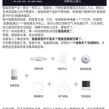
内容 智能家居产业一年比一年红火，智能化、万物
智能家居产业一年比一年红火，智能化、万物互联的理念正在深入人心，再加上
互联的理念正在深入人心，再加上无线连接能力的
无线连接能力的不断提升，智能家居产品的不断创新，距离我们理想中的“智能家
不断提升，智能家居产品的不断创新，距离我们理
居”时代已经越来越近。
每天很累地回到家，把家里空调、灯光、电视等各种电器一个个打开。时常想：
想中的“智能家居”时代已经越来越近。 每天很累地
“如果能通过一个键或者在手机上，就可以把空调和空气净化器打开，灯光调亮，
回到家，把家里空调、灯光、电视等各种电器一个
自己喜欢的音乐也放起，啥都不用自己动手，那就好了。”
作为一名科技博主，第一时间想到的当然是
智能家居
了。
个打开。时常想：“如果能通过一个键或者在手机
然鹅，理想很丰满，现实很骨感。
上，就可以把空调和空气净化器打开，灯光调亮，
扫描二维码继续阅读
当我深入了解后发现，
智能家居并不是买个智能音箱就完事了。
不仅要买智能灯泡、智能开关、智能感应器，还得买
一个或者多个无线网关
，才
自己喜欢的音乐也放起，啥都不用自己动手，那就
能把这些智能家居设备串联起来。
好了。” 作为一名科技博主，第一时间想到的当然是
智能家居了。 然鹅，理想很丰满，现实很骨感。 当
我深入了解后发现，智能家居并不是买个智能音箱
就完事了。 不仅要买智能灯泡、智能开关、智能感
应器，还得买一个或者多个无线网关，才能把这些
智能家居设备串联起来。 听到这里，是不是感觉有
点晕，瞬间让人劝退？这一堆堆的东西，还没把家
变得智能，就先把人变得智障了…… 难道就没有一
个东西，可以把这些杂七杂八的智能家居设备整合
在一起吗？ 当我深入了解欧瑞博的这个智能面板Mi