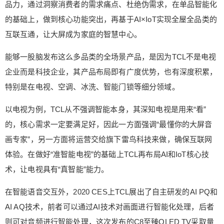
大、更懂你；显示无处不在，TCL将推动智能产品
6位以上
品力，通过洞察消费者的需求痛点、杜绝伪需求，在单品智能化
+屏幕显示的普及；场景无处不在，TCL要实现信息
的基础上，做到核心功能突出，再基于AI×IoT实现全屋全品类的
流在终端产品之间按需求自由漫流。” TCL不是唯一
6位以上
互联互通，让大屏成为家庭的智慧中心。
一家做智慧家庭的家电巨头，然而从2020年春季新
品发布会来看，TCL应该是实打实在落地智慧家电
能够一股脑发布这么多品类的全场景产品，是因为TCL不是电视
战略的玩家，主线聚焦在基于AI x IoT给用户提供智
企业而是科技企业，其产品布局即有广度优势，也有深度积累，
慧健康生活相关的产品和服务。从2005年兴起的IP
立刻支付
忘记密码？
找回
特别是在电视、空调、冰洗、智能门锁等细分领域。
TV“前智能时代”到2012年出现的“准智能时代”再到
如今基于AI x IoT的“真智能时代”，TCL每一次都踩
立刻支付
以电视为例，TCL从不强调智能本身，其深知电视是用来“看”
准了点，TCL智能一路的历程是智慧家电进化的最
的，核心需求一定要满足好，因此一方面强调“最懂你的大屏音
佳写照。如果说选对一次是运气好，那么次次选对
就绝非偶然，为什么TCL可以是一个值得深思的话
画专家”，另一方面将运营交给旗下雷鸟科技来做，确保互联网
题。 （来源： 罗超频道 ） 0 收藏
体验。在做好“准智能电视”的基础上TCL再布局AI和IoT核心技
术，让电视具有“真智能”能力。
在智能语音交互外，2020 CES上TCL展出了自主研发的AI PQ和
AI AQ技术，前者可以通过AI技术对画面进行智能化处理，后者
则可对音频进行智能处理，这次发布的C8至臻QLED TV采取量