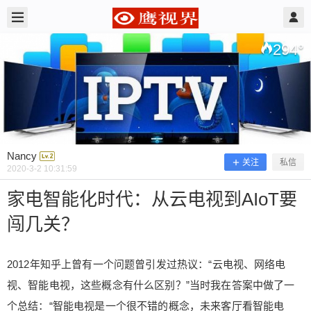
2020/3/02
Nancy @ 鹰视界
294
°
Nancy
关注
私信
2020-3-2 10:31:59
家电智能化时代：从云电视到AIoT要
闯几关？
家电智能化时代：从云电视到AIoT要
闯几关？
2012年知乎上曾有一个问题曾引发过热议：“云电视、网络电
视、智能电视，这些概念有什么区别？”当时我在答案中做了一
2012年知乎上曾有一个问题曾引发过热议：“云电
个总结：“智能电视是一个很不错的概念，未来客厅看智能电