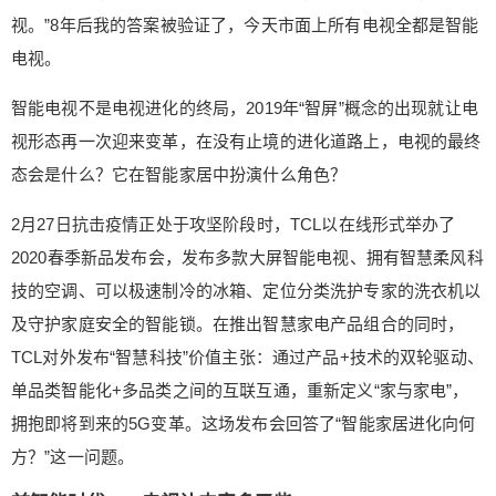
视、网络电视、智能电视，这些概念有什么区别？”
视。”8年后我的答案被验证了，今天市面上所有电视全都是智能
当时我在答案中做了一个总结：“智能电视是一个很
电视。
不错的概念，未来客厅看智能电视。”8年后我的答
案被验证了，今天市面上所有电视全都是智能电
智能电视不是电视进化的终局，2019年“智屏”概念的出现就让电
视。 智能电视不是电视进化的终局，2019年“智屏”
视形态再一次迎来变革，在没有止境的进化道路上，电视的最终
概念的出现就让电视形态再一次迎来变革，在没有
态会是什么？它在智能家居中扮演什么角色？
止境的进化道路上，电视的最终态会是什么？它在
扫描二维码继续阅读
智能家居中扮演什么角色？ 2月27日抗击疫情正处
2月27日抗击疫情正处于攻坚阶段时，TCL以在线形式举办了
于攻坚阶段时，TCL以在线形式举办了2020春季新
2020春季新品发布会，发布多款大屏智能电视、拥有智慧柔风科
品发布会，发布多款大屏智能电视、拥有智慧柔风
科技的空调、可以极速制冷的冰箱、定位分类洗护
技的空调、可以极速制冷的冰箱、定位分类洗护专家的洗衣机以
专家的洗衣机以及守护家庭安全的智能锁。在推出
及守护家庭安全的智能锁。在推出智慧家电产品组合的同时，
智慧家电产品组合的同时，TCL对外发布“智慧科技”
TCL对外发布“智慧科技”价值主张：通过产品+技术的双轮驱动、
价值主张：通过产品+技术的双轮驱动、单品类智能
单品类智能化+多品类之间的互联互通，重新定义“家与家电”，
化+多品类之间的互联互通，重新定义“家与家电”，
拥抱即将到来的5G变革。这场发布会回答了“智能家居进化向何
拥抱即将到来的5G变革。这场发布会回答了“智能家
居进化向何方？”这一问题。 前智能时代：IP电视让
方？”这一问题。
内容多了些 人们对电视节目内容有着无穷的贪婪，