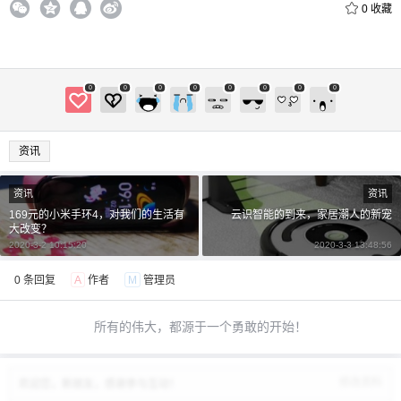
0
收藏
0
0
0
0
0
0
0
0
资讯
资讯
资讯
169元的小米手环4，对我们的生活有
云识智能的到来，家居潮人的新宠
大改变？
2020-3-2 10:15:20
2020-3-3 13:48:56
0 条回复
A
作者
M
管理员
所有的伟大，都源于一个勇敢的开始！
修改资料
欢迎您，新朋友，感谢参与互动！