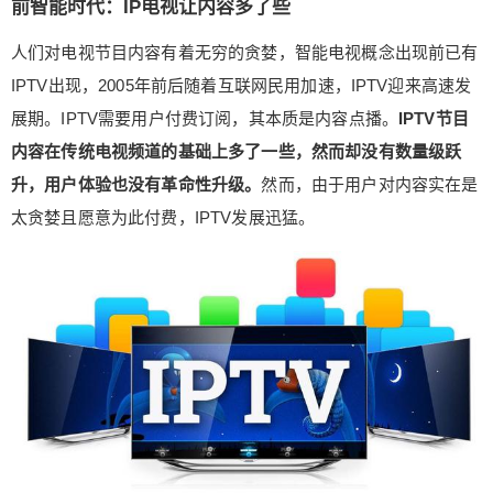
前智能时代：IP电视让内容多了些
智能电视概念出现前已有IPTV出现，2005年前后随
着互联网民用加速，IPTV迎来高速发展期。IPTV需
人们对电视节目内容有着无穷的贪婪，智能电视概念出现前已有
要用户付费订阅，其本质是内容点播。IPTV节目内
IPTV出现，2005年前后随着互联网民用加速，IPTV迎来高速发
容在传统电视频道的基础上多了一些，然而却没有
展期。IPTV需要用户付费订阅，其本质是内容点播。
IPTV节目
数量级跃升，用户体验也没有革命性升级。然而，
内容在传统电视频道的基础上多了一些，然而却没有数量级跃
由于用户对内容实在是太贪婪且愿意为此付费，IPT
V发展迅猛。 IPTV需要电视终端支持，拥有3C化功
升，用户体验也没有革命性升级。
然而，由于用户对内容实在是
能。2005年是中国IPTV年，已是电视龙头品牌的T
太贪婪且愿意为此付费，IPTV发展迅猛。
CL在一次发布会上发布系列3C化平板电视，将IPT
V产品作为重点，同时提出要在未来三年让所有平板
电视实现3C化功能、逐步淘汰非3C化的电视产品的
目标。当时TCL认为，数字电视以及IPTV发展的方
向有清晰脉络可循，其野心是成为全球IPTV行业的
领袖。 准智能时代：互联网让内容爆发增长 2012
年前后，智能电视概念兴起，跟网络电视最大不同
是多了操作系统，可以从OTT视频平台获取海量内
容，支持客厅娱乐应用，比如游戏、K歌、教育、相
册、社交等等。最初流行的智能电视盒子只是过渡