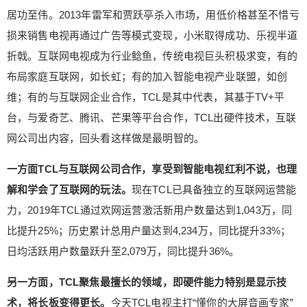
是显示技术，将长板变得更长。今天TCL电视主打
居功至伟。2013年雷军和贾跃亭杀入市场，用低价格甚至不惜亏
“懂你的大屏音画专家”抓住大屏电视趋势，正是因为
损来销售电视再通过广告等模式变现，小米取得成功、乐视半道
有核心音画技术。依托全球出货前三的华星光电，T
折戟。互联网电视成为行业鲶鱼，传统电视巨头积极求变，有的
CL押对QLED显示技术路线，同时有很多拿手技
布局家庭互联网，如长虹；有的加入智能电视产业联盟，如创
术，2020CES上在北美市场份额排名第二的TCL展
维；有的与互联网企业合作，TCL是其中代表，其基于TV+平
示的MLED-星曜屏和大尺寸柔性印刷OLED屏就展
示了其技术实力。如今，TCL学会了互联网，但互
台，与爱奇艺、腾讯、芒果等平台合作，TCL出硬件技术，互联
联网电视品牌却还得找TCL华星采购面板。 2013年
网公司出内容，回头看这样做是最明智的。
到2018年是智能电视普及阶段，智能硬件概念同步
风靡，可穿戴设备、智能家居、智能家电……这些
一方面TCL与互联网公司合作，享受到智能电视红利不说，也理
产品本质上是可以连接手机App的硬件，不算真正
解和学会了互联网的玩法。
现在TCL已具备独立的互联网运营能
的智能硬件，原因在于两点，一个是AI技术2016年
力，2019年TCL通过欢网运营激活新用户数量达到1,043万，同
后才走向成熟，被大众知晓和行业关注。另一个是
比提升25%；历史累计总用户量达到4,234万，同比提升33%；
通信技术、网络协议、市场竞争等因素导致智能硬
日均活跃用户数量跃升至2,079万，同比提升36%。
件互联互通能力有限。因此，虽然TCL、海尔、创
维、小米等巨头均砸了很多资源教育市场，真正走
另一方面，TCL聚焦最擅长的领域，即硬件能力特别是显示技
向大众的智能硬件却只有智能电视等少数品类。 20
术，将长板变得更长。
今天TCL电视主打“懂你的大屏音画专家”
19年AI走向产业化、5G商用大幕正徐徐拉开，真智