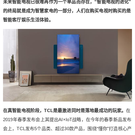
未来智能电视已很难再作为一个单品而存在，“智能电视的进化”
至臻QLED TV采取量子点Pro2020技术，与一般量
的终局就是成为智慧家电的一部分，人们在购买电视时购买的是
子点技术相比用TCL实业控股CEO王成的话说就是
智能客厅娱乐生活体验。
“精装房和毛坯房”的区别，其采用魅丽珑芯片AI级调
色，结合自研Q画质引擎技术进行深度优化。而V8
全场景AI电视不只是支持语音交互，更支持免唤
醒。基于IoT技术，TCL发布的30款产品以大屏电视
为中心互联互通，智能响应用户需求。 正是因为具
有“真智能电视”的核心能力，在2019年竞争惨烈的
电视市场，TCL实现3200万电视销量，距离全球第
一更近。发布会上浮出水面的鸿鹄实验室在全球拥
给Nancy打赏
有4个技术中心及600余人的研发团队，专注于AI、I
oT和云服务等技术研发和产品化创新应用，其中AI
付费内容
2
5
10
算法团队超过400人，给TCL AI x IoT战略落地提供
元
元
元
坚实的技术保障，这些技术不只是应用在电视上，
在真智能电视阶段，TCL是最激进同时是落地最成功的玩家。
在
20
50
自定义
王成表示： “连接无处不在，所以TCL会在自己的智
元
元
2019年春季发布会上其提出AI×IoT战略，在今年的春季新品发布
能终端100%安装连接模块；AI无处不在，所以TCL
智能终端会做到百分百的AI赋能，让产品功能更强
会上，TCL发布5个品类、超过30款产品，围绕“懂你”打造核心产
¥