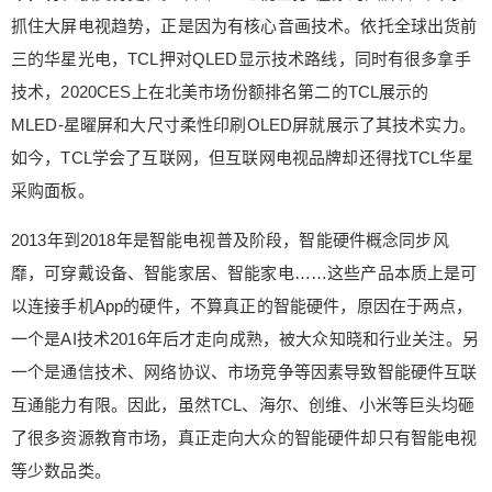
能硬件时代正在到来。 真智能电视：依托AIoT连接
抓住大屏电视趋势，正是因为有核心音画技术。依托全球出货前
智慧家电 2012年兴起的智能电视只有“智能”之名，
三的华星光电，TCL押对QLED显示技术路线，同时有很多拿手
拥有操作系统，支持海量第三方应用，因此变得“聪
技术，2020CES上在北美市场份额排名第二的TCL展示的
明”（智能硬件对应英语是SMART HARDWARE，
MLED-星曜屏和大尺寸柔性印刷OLED屏就展示了其技术实力。
更应该翻译成更聪明的硬件），但其距离真正的“智
如今，TCL学会了互联网，但互联网电视品牌却还得找TCL华星
能”还很远。基于机器学习技术，拥有智能交互、智
能感知和智能响应能力的硬件才是真正的智能硬
采购面板。
件。 智能电视只有依托AI和IoT技术，支持与用户智
2013年到2018年是智能电视普及阶段，智能硬件概念同步风
能交互、满足家庭多元化的智慧生活场景，对各种
智能家居设备智能控制，才能算真智能电视。为了
靡，可穿戴设备、智能家居、智能家电……这些产品本质上是可
区别传统的“准智能电视”和未来的“真智能电视”，TC
以连接手机App的硬件，不算真正的智能硬件，原因在于两点，
L和华为在去年不约而同发布不叫“电视”的智能电
一个是AI技术2016年后才走向成熟，被大众知晓和行业关注。另
视，一个叫智屏，一个叫智慧屏，两个巨头的选择
一个是通信技术、网络协议、市场竞争等因素导致智能硬件互联
验证了共同的趋势。未来智能电视已很难再作为一
互通能力有限。因此，虽然TCL、海尔、创维、小米等巨头均砸
个单品而存在，“智能电视的进化”的终局就是成为智
慧家电的一部分，人们在购买电视时购买的是智能
了很多资源教育市场，真正走向大众的智能硬件却只有智能电视
客厅娱乐生活体验。 在真智能电视阶段，TCL是最
等少数品类。
激进同时是落地最成功的玩家。在2019年春季发布