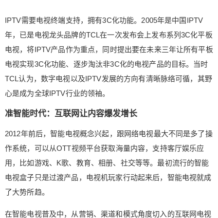
产品，电视机玩家行动起来后，智能电视就成了大
势所趋。 在智能电视普及中，从营销、渠道和模式
IPTV需要电视终端支持，拥有3C化功能。2005年是中国IPTV
角度切入的互联网电视居功至伟。2013年雷军和贾
年，已是电视龙头品牌的TCL在一次发布会上发布系列3C化平板
跃亭杀入市场，用低价格甚至不惜亏损来销售电视
电视，将IPTV产品作为重点，同时提出要在未来三年让所有平板
再通过广告等模式变现，小米取得成功、乐视半道
电视实现3C化功能、逐步淘汰非3C化的电视产品的目标。当时
折戟。互联网电视成为行业鲶鱼，传统电视巨头积
TCL认为，数字电视以及IPTV发展的方向有清晰脉络可循，其野
极求变，有的布局家庭互联网，如长虹；有的加入
智能电视产业联盟，如创维；有的与互联网企业合
心是成为全球IPTV行业的领袖。
作，TCL是其中代表，其基于TV+平台，与爱奇
准智能时代：互联网让内容爆发增长
艺、腾讯、芒果等平台合作，TCL出硬件技术，互
联网公司出内容，回头看这样做是最明智的。 一方
2012年前后，智能电视概念兴起，跟网络电视最大不同是多了操
面TCL与互联网公司合作，享受到智能电视红利不
作系统，可以从OTT视频平台获取海量内容，支持客厅娱乐应
说，也理解和学会了互联网的玩法。现在TCL已具
用，比如游戏、K歌、教育、相册、社交等等。最初流行的智能
备独立的互联网运营能力，2019年TCL通过欢网运
电视盒子只是过渡产品，电视机玩家行动起来后，智能电视就成
营激活新用户数量达到1,043万，同比提升25%；历
史累计总用户量达到4,234万，同比提升33%；日均
了大势所趋。
活跃用户数量跃升至2,079万，同比提升36%。 另
在智能电视普及中，从营销、渠道和模式角度切入的互联网电视
一方面，TCL聚焦最擅长的领域，即硬件能力特别