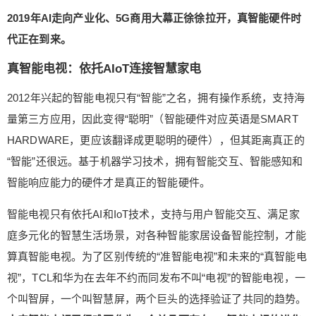
会上其提出AI×IoT战略，在今年的春季新品发布会
2019年AI走向产业化、5G商用大幕正徐徐拉开，真智能硬件时
上，TCL发布5个品类、超过30款产品，围绕“懂你”
代正在到来。
打造核心产品力，通过洞察消费者的需求痛点、杜
绝伪需求，在单品智能化的基础上，做到核心功能
真智能电视：依托AIoT连接智慧家电
突出，再基于AI×IoT实现全屋全品类的互联互通，
2012年兴起的智能电视只有“智能”之名，拥有操作系统，支持海
让大屏成为家庭的智慧中心。 能够一股脑发布这么
量第三方应用，因此变得“聪明”（智能硬件对应英语是SMART
多品类的全场景产品，是因为TCL不是电视企业而
是科技企业，其产品布局即有广度优势，也有深度
HARDWARE，更应该翻译成更聪明的硬件），但其距离真正的
积累，特别是在电视、空调、冰洗、智能门锁等细
“智能”还很远。基于机器学习技术，拥有智能交互、智能感知和
分领域。 以电视为例，TCL从不强调智能本身，其
智能响应能力的硬件才是真正的智能硬件。
深知电视是用来“看”的，核心需求一定要满足好，因
此一方面强调“最懂你的大屏音画专家”，另一方面将
智能电视只有依托AI和IoT技术，支持与用户智能交互、满足家
运营交给旗下雷鸟科技来做，确保互联网体验。在
庭多元化的智慧生活场景，对各种智能家居设备智能控制，才能
做好“准智能电视”的基础上TCL再布局AI和IoT核心
算真智能电视。为了区别传统的“准智能电视”和未来的“真智能电
技术，让电视具有“真智能”能力。 在智能语音交互
视”，TCL和华为在去年不约而同发布不叫“电视”的智能电视，一
外，2020 CES上TCL展出了自主研发的AI PQ和AI
AQ技术，前者可以通过AI技术对画面进行智能化处
个叫智屏，一个叫智慧屏，两个巨头的选择验证了共同的趋势。
理，后者则可对音频进行智能处理，这次发布的C8