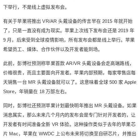
个月内发布 MR 头戴设备，MR 是 mixed-reality ，
下举行，不是线上虚拟发布会。
也就是 AR（增强现实）和 VR（虚拟现实）的混
合。此外，MR 头戴设备发布会将是线下举行，不
有关于苹果将推出 VR/AR 头戴设备的传言早在 2015 年就开始
是线上虚拟发布会。 有关于苹果将推出 VR/AR 头
了，只是一直没有成为现实。苹果上次线下发布会还是 2019 年
戴设备的传言早在 2015 年就开始了，只是一直没
9 月，后来受到全球疫情影响，所有发布会都是线上举行。苹果
有成为现实。苹果上次线下发布会还是 2019 年 9
希望员工、媒体、合作伙伴以及开发者能到场。
月，后来受到全球疫情影响，所有发布会都是线上
扫描二维码继续阅读
举行。苹果希望员工、媒体、合作伙伴以及开发者
此前，彭博社预测称苹果首款 AR/VR 头戴设备会走高端路线，
能到场。 此前，彭博社预测称苹果首款 AR/VR 头
价格很贵，而且主要面向开发者。苹果内部预期，每家零售店每
戴设备会走高端路线，价格很贵，而且主要面向开
发者。苹果内部预期，每家零售店每天销售一台 M
天销售一台 MR 头戴设备就可以了。这意味着全球 500 家 Apple
R 头戴设备就可以了。这意味着全球 500 家 Apple
Store，年销量在 18 万部左右。
Store，年销量在 18 万部左右。 同时，彭博社还预
测苹果计划最快明年推出 MR 头戴设备。如果消息
同时，彭博社还预测苹果计划最快明年推出 MR 头戴设备。如果
属实，那么未来几个月内的发布会是专门针对开发
消息属实，那么未来几个月内的发布会是专门针对开发者的，让
者的，让开发者有时间准备全新 VR 体验。这种操
开发者有时间准备全新 VR 体验。这种操作类似于去年的苹果芯
作类似于去年的苹果芯片 Mac，苹果在 WWDC 上
片 Mac，苹果在 WWDC 上公布未来将切换至自研芯片，并推出
公布未来将切换至自研芯片，并推出 DTK 方便开发