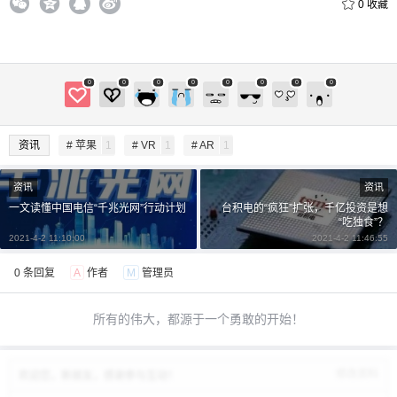
0
收藏
0
0
0
0
0
0
0
0
给鹰视界打赏
资讯
# 苹果
1
# VR
1
# AR
1
付费内容
2
5
10
资讯
资讯
元
元
元
一文读懂中国电信“千兆光网”行动计划
台积电的“疯狂”扩张，千亿投资是想
“吃独食”？
20
50
自定义
元
元
2021-4-2 11:10:00
2021-4-2 11:46:55
0 条回复
A
作者
M
管理员
¥
6位以上
所有的伟大，都源于一个勇敢的开始！
6位以上
修改资料
欢迎您，新朋友，感谢参与互动！