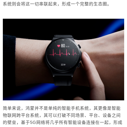
系统则会将这一切串联起来，形成一个完整的生态圈。
给鹰视界打赏
付费内容
2
5
10
元
元
元
20
50
自定义
元
元
¥
6位以上
6位以上
立刻支付
忘记密码？
找回
简单来说，鸿蒙并不是单纯的智能手机系统，其更像是智能
物联网跨平台系统，其可以打破不同场景、平台、设备之间
立刻支付
的壁垒，基于5G网络将几乎所有智能设备连接在一起，形成