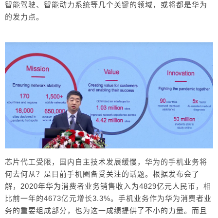
智能驾驶、智能动力系统等几个关键的领域，或将都是华为
受限的问题没有解决，华为手机业务的未来还不太
的发力点。
明朗。华为轮值董事长胡厚崑表示：华为每年计划
推出的旗舰机型，目前还会按照原计划推出，比如
前段时间发布的新一代折叠屏手机。 对于“华为准
备如何发展消费者业务”的问题，胡厚崑表示：未
来，华为的战略是以用户为中心，打造智慧化体
验。说到智慧化体验，华为拥有一个庞大的产品生
态圈布局，其中包括智能手机、智能可穿戴设备、
智慧大屏等产品，而鸿蒙操作系统则会将这一切串
联起来，形成一个完整的生态圈。 简单来说，鸿
蒙并不是单纯的智能手机系统，其更像是智能物联
网跨平台系统，其可以打破不同场景、平台、设备
之间的壁垒，基于5G网络将几乎所有智能设备连接
芯片代工受限，国内自主技术发展缓慢，华为的手机业务将
在一起，形成一个万物互联的全新数字世界。 作
何去何从？是目前手机圈备受关注的话题。根据发布会了
为国内消费者，相信很多朋友和圈哥一样，希望华
解，2020年华为消费者业务销售收入为4829亿元人民币，相
为能度过这次芯片之殇。那么，未来让我们拭目以
比前一年的4673亿元增长3.3%。手机业务作为华为消费者业
待吧。 0 收藏
务的重要组成部分，也为这一成绩提供了不小的力量。而且