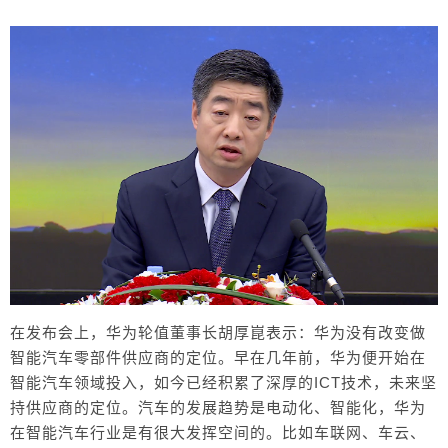
绩情况。在提问环节，华为轮值董事长胡厚崑表明
了华为在智能汽车业务的定位，并透露旗舰手机按
计划推出。 在发布会上，华为轮值董事长胡厚崑
表示：华为没有改变做智能汽车零部件供应商的定
位。早在几年前，华为便开始在智能汽车领域投
入，如今已经积累了深厚的ICT技术，未来坚持供应
商的定位。汽车的发展趋势是电动化、智能化，华
扫描二维码继续阅读
为在智能汽车行业是有很大发挥空间的。比如车联
网、车云、智能驾驶、智能动力系统等几个关键的
领域，或将都是华为的发力点。 芯片代工受限，
国内自主技术发展缓慢，华为的手机业务将何去何
从？是目前手机圈备受关注的话题。根据发布会了
解，2020年华为消费者业务销售收入为4829亿元人
在发布会上，华为轮值董事长胡厚崑表示：华为没有改变做
民币，相比前一年的4673亿元增长3.3%。手机业务
智能汽车零部件供应商的定位。早在几年前，华为便开始在
作为华为消费者业务的重要组成部分，也为这一成
智能汽车领域投入，如今已经积累了深厚的ICT技术，未来坚
绩提供了不小的力量。而且截至去年12月31日，华
持供应商的定位。汽车的发展趋势是电动化、智能化，华为
为全球终端连接数已经超过10亿，手机存量用户突
在智能汽车行业是有很大发挥空间的。比如车联网、车云、
破7.3亿。 华为目前的发展还算不错，但芯片代工