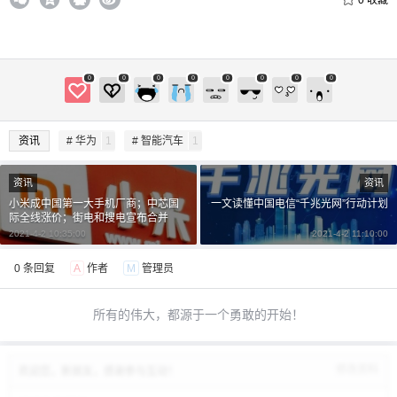
0
收藏
0
0
0
0
0
0
0
0
资讯
# 华为
1
# 智能汽车
1
资讯
资讯
小米成中国第一大手机厂商；中芯国
一文读懂中国电信“千兆光网”行动计划
际全线涨价；街电和搜电宣布合并
2021-4-2 10:35:00
2021-4-2 11:10:00
0 条回复
A
作者
M
管理员
所有的伟大，都源于一个勇敢的开始！
修改资料
欢迎您，新朋友，感谢参与互动！