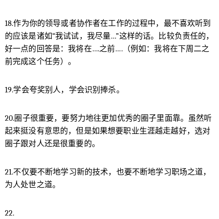
18.作为你的领导或者协作者在工作的过程中，最不喜欢听到
的应该是诸如“我试试，我尽量…”这样的话。比较负责任的，
给鹰视界打赏
好一点的回答是：我将在….之前….（例如：我将在下周二之
前完成这个任务）。
付费内容
2
5
10
元
元
元
19.学会夸奖别人，学会识别捧杀。
20
50
自定义
元
元
20.圈子很重要，要努力地往更加优秀的圈子里面靠。虽然听
¥
起来挺没有意思的，但是如果想要职业生涯越走越好，选对
6位以上
圈子跟对人还是很重要的。
6位以上
21.不仅要不断地学习新的技术，也要不断地学习职场之道，
为人处世之道。
22.
立刻支付
忘记密码？
找回