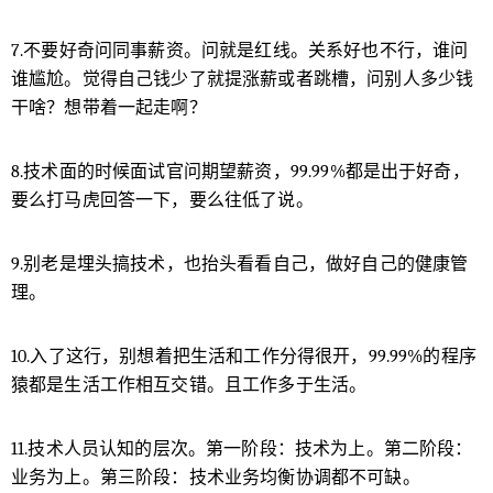
10.入了这行，别想着把生活和工作分得很开，99.9
9%的程序猿都是生活工作相互交错。且工作多于生
7.不要好奇问同事薪资。问就是红线。关系好也不行，谁问
活。 11.技术人员认知的层次。第一阶段：技术为
谁尴尬。觉得自己钱少了就提涨薪或者跳槽，问别人多少钱
上。第二阶段：业务为上。第三阶段：技术业务均
干啥？想带着一起走啊？
衡协调都不可缺。 12.业务是首位，但技术是核心竞
争。 13.开发语言只是工具，不要崇尚某一个语言，
8.技术面的时候面试官问期望薪资，99.99%都是出于好奇，
也不要排斥某个语言。 14.如果你是一个情商比较低
要么打马虎回答一下，要么往低了说。
的程序猿，注意这方面的提升，对个人工作生活有
帮助。 15.开发和产品似乎是对立面，但是尽量试着
去理解产品经理，而不是对着干，投桃报李，不然
9.别老是埋头搞技术，也抬头看看自己，做好自己的健康管
大家干得都难受。 16.对测试同学客气一点，他们是
理。
你写的代码的最后一道防线。 17.面试成功率=6分
实力+3分运气+1分眼缘。 18.作为你的领导或者协
10.入了这行，别想着把生活和工作分得很开，99.99%的程序
作者在工作的过程中，最不喜欢听到的应该是诸如
猿都是生活工作相互交错。且工作多于生活。
“我试试，我尽量…”这样的话。比较负责任的，好一
点的回答是：我将在….之前….（例如：我将在下周
11.技术人员认知的层次。第一阶段：技术为上。第二阶段：
二之前完成这个任务）。 19.学会夸奖别人，学会识
业务为上。第三阶段：技术业务均衡协调都不可缺。
别捧杀。 20.圈子很重要，要努力地往更加优秀的圈