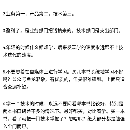
白了技术永远是为了业务服务的时候，不再技术至
上的时候，你就成长到程序员的下一个阶段了。 2.
2.业务第一，产品第二，技术第三。
业务第一，产品第二，技术第三。 3.盈利了，是业
务部门把钱搞来的，技术部门是支出部门。 4.年轻
3.盈利了，是业务部门把钱搞来的，技术部门是支出部门。
的时候什么都想学，后来发现学的速度永远跟不上
技术迭代的速度。 5.不要想着在自媒体上进行学
习。买几本书系统地学习不好吗？公众号鱼龙混
扫描二维码继续阅读
4.年轻的时候什么都想学，后来发现学的速度永远跟不上技
杂，有优质的，但是很难碰到。上面只适合查漏补
术迭代的速度。
缺。 6.学一个技术的时候，永远不要问看哪本书比
较好，特别是两本书口碑差不多的情况下。最好都
5.不要想着在自媒体上进行学习。买几本书系统地学习不好
买，对比着学。买一本书，看了就把一门技术掌握
吗？公众号鱼龙混杂，有优质的，但是很难碰到。上面只适
了？想啥呢？绝大部分都是勉强入个门而已。 7.不
合查漏补缺。
要好奇问同事薪资。问就是红线。关系好也不行，
谁问谁尴尬。觉得自己钱少了就提涨薪或者跳槽，
6.学一个技术的时候，永远不要问看哪本书比较好，特别是
问别人多少钱干啥？想带着一起走啊？ 8.技术面的
两本书口碑差不多的情况下。最好都买，对比着学。买一本
时候面试官问期望薪资，99.99%都是出于好奇，要
书，看了就把一门技术掌握了？想啥呢？绝大部分都是勉强
么打马虎回答一下，要么往低了说。 9.别老是埋头
入个门而已。
搞技术，也抬头看看自己，做好自己的健康管理。