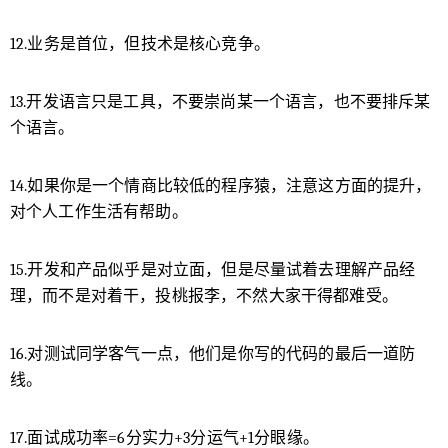
子里面靠。虽然听起来挺没有意思的，但是如果想
要职业生涯越走越好，选对圈子跟对人还是很重要
12.业务是首位，但技术是核心竞争。
的。 21.不仅要不断地学习新的技术，也要不断地学
习职场之道，为人处世之道。 22. …… 其实还有很
13.开发语言只是工具，不要崇尚某一个语言，也不要排斥某
多可以补充的，但是先不写了，就这样，我要去学
个语言。
习，只要我学得够快，你们就卷不到我。 0 收藏
14.如果你是一个情商比较低的程序猿，注意这方面的提升，
对个人工作生活有帮助。
15.开发和产品似乎是对立面，但是尽量试着去理解产品经
理，而不是对着干，投桃报李，不然大家干得都难受。
16.对测试同学客气一点，他们是你写的代码的最后一道防
线。
17.面试成功率=6分实力+3分运气+1分眼缘。